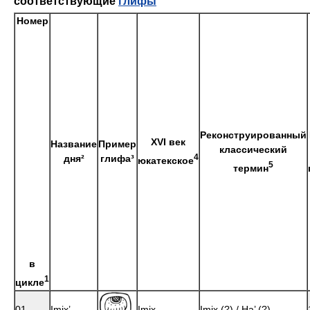
соответствующие
глифы
Номер
Реконструированный
XVI век
Название
Пример
классический
4
дня²
глифа³
юкатекское
5
термин
в
1
цикле
01
Imix’
Imix
Imix (?) / Ha’ (?)