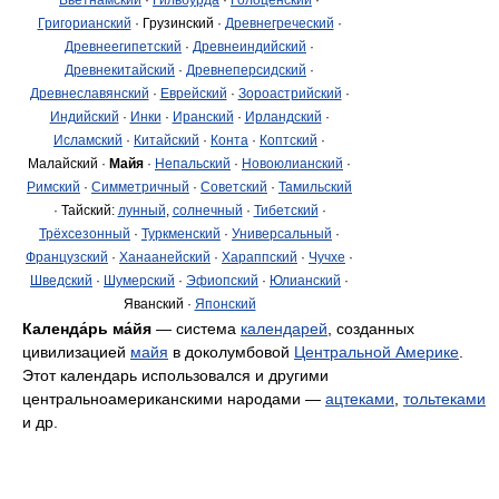
Григорианский
· Грузинский ·
Древнегреческий
·
Древнеегипетский
·
Древнеиндийский
·
Древнекитайский
·
Древнеперсидский
·
Древнеславянский
·
Еврейский
·
Зороастрийский
·
Индийский
·
Инки
·
Иранский
·
Ирландский
·
Исламский
·
Китайский
·
Конта
·
Коптский
·
Малайский ·
Майя
·
Непальский
·
Новоюлианский
·
Римский
·
Симметричный
·
Советский
·
Тамильский
· Тайский:
лунный
,
солнечный
·
Тибетский
·
Трёхсезонный
·
Туркменский
·
Универсальный
·
Французский
·
Ханаанейский
·
Хараппский
·
Чучхе
·
Шведский
·
Шумерский
·
Эфиопский
·
Юлианский
·
Яванский ·
Японский
Календа́рь ма́йя
— система
календарей
, созданных
цивилизацией
майя
в доколумбовой
Центральной Америке
.
Этот календарь использовался и другими
центральноамериканскими народами —
ацтеками
,
тольтеками
и др.