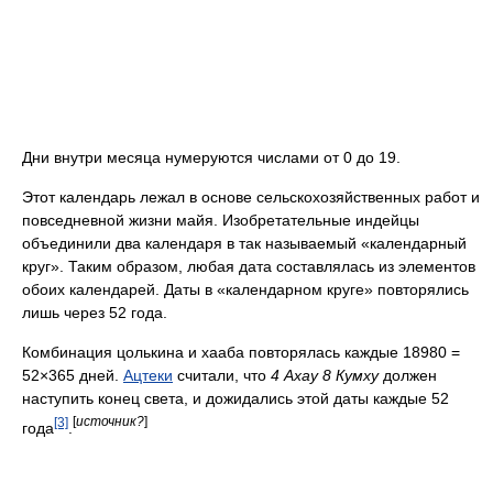
Дни внутри месяца нумеруются числами от 0 до 19.
Этот календарь лежал в основе сельскохозяйственных работ и
повседневной жизни майя. Изобретательные индейцы
объединили два календаря в так называемый «календарный
круг». Таким образом, любая дата составлялась из элементов
обоих календарей. Даты в «календарном круге» повторялись
лишь через 52 года.
Комбинация цолькина и хааба повторялась каждые 18980 =
52×365 дней.
Ацтеки
считали, что
4 Ахау 8 Кумху
должен
наступить конец света, и дожидались этой даты каждые 52
[3]
[
источник?
]
года
.