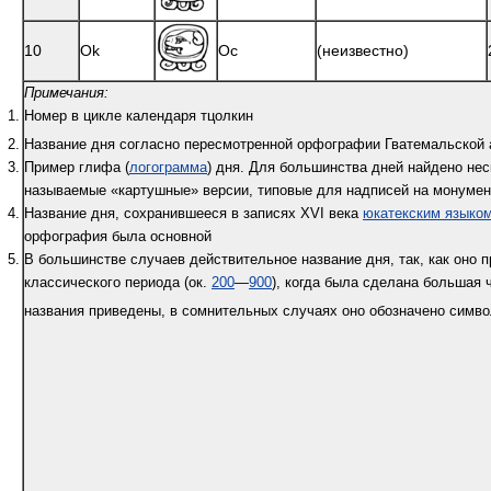
10
Ok
Oc
(неизвестно)
Примечания:
Номер в цикле календаря тцолкин
Название дня согласно пересмотренной орфографии Гватемальской 
Пример глифа (
логограмма
) дня. Для большинства дней найдено не
называемые «картушные» версии, типовые для надписей на монуме
Название дня, сохранившееся в записях XVI века
юкатекским языко
орфография была основной
В большинстве случаев действительное название дня, так, как оно 
классического периода (ок.
200
—
900
), когда была сделана большая 
названия приведены, в сомнительных случаях оно обозначено симв