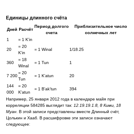
Единицы длинного счёта
Период долгого
Приблизительное число
Дней
Расчёт
счета
солнечных лет
1
= 1 K’in
= 20
20
= 1 Winal
1/18.25
K’in
= 18
360
= 1 Tun
1
Winal
= 20
7 200
= 1 K’atun
20
Tun
144
= 20
= 1 B’ak’tun
394
000
K’atun
Например, 25 января 2012 года в календаре майя при
корреляции 584285 выглядит так:
12.19.19.1.8, 8 Кими, 18
Муан
. В этой записи представлены вместе Длинный счёт,
Цолькин и Хааб. В расшифровке эти записи означают
следующее: