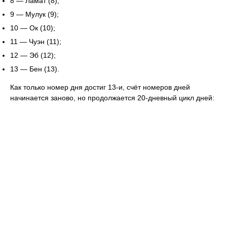
8 — Ламат (8);
9 — Мулук (9);
10 — Ок (10);
11 — Чуэн (11);
12 — Эб (12);
13 — Бен (13).
Как только номер дня достиг 13-и, счёт номеров дней
начинается заново, но продолжается 20-дневный цикл дней: