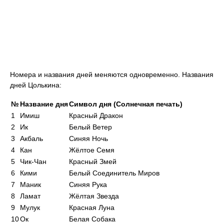
Номера и названия дней меняются одновременно. Названия
дней Цолькина:
№
Название дня
Символ дня (Солнечная печать)
1
Имиш
Красный Дракон
2
Ик
Белый Ветер
3
Акбаль
Синяя Ночь
4
Кан
Жёлтое Семя
5
Чик-Чан
Красный Змей
6
Кими
Белый Соединитель Миров
7
Маник
Синяя Рука
8
Ламат
Жёлтая Звезда
9
Мулук
Красная Луна
10
Ок
Белая Собака