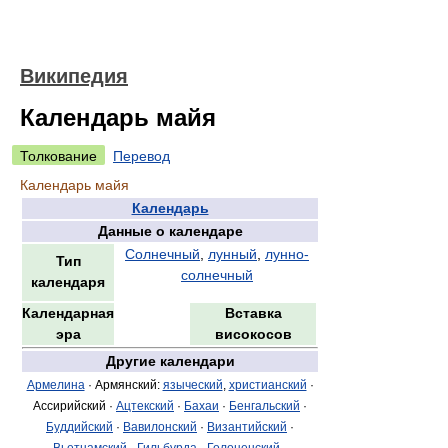
Википедия
Календарь майя
Толкование
Перевод
Календарь майя
Календарь
Данные о календаре
Солнечный
,
лунный
,
лунно-
Тип
солнечный
календаря
Календарная
Вставка
эра
високосов
Другие календари
Армелина
· Армянский:
языческий
,
христианский
·
Ассирийский ·
Ацтекский
·
Бахаи
·
Бенгальский
·
Буддийский
·
Вавилонский
·
Византийский
·
Вьетнамский
·
Гильбурда
·
Голоценский
·