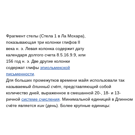
Фрагмент стелы (Стела 1 в Ла Мохара),
показывающая три колонки глифов II
века н. э. Левая колонка содержит дату
календаря долгого счета 8.5.16.9.9, или
156 год н. э. Две другие колонки
содержат глифы
эпиольмекской
письменности
.
Для больших промежутков времени майя использовали так
называемый
длинный счёт
, представляющий собой
количество дней, выраженное в смешанной 20-, 18- и 13-
ричной
системе счисления
. Минимальной единицей в Длинном
счёте является
кин
(день). Более крупные единицы: