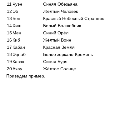
11
Чуэн
Синяя Обезьяна
12
Эб
Жёлтый Человек
13
Бен
Красный Небесный Странник
14
Хиш
Белый Волшебник
15
Мен
Синий Орёл
16
Киб
Жёлтый Воин
17
Кабан
Красная Земля
18
Эцнаб
Белое зеркало-Кремень
19
Кавак
Синяя Буря
20
Ахау
Жёлтое Солнце
Приведем пример.