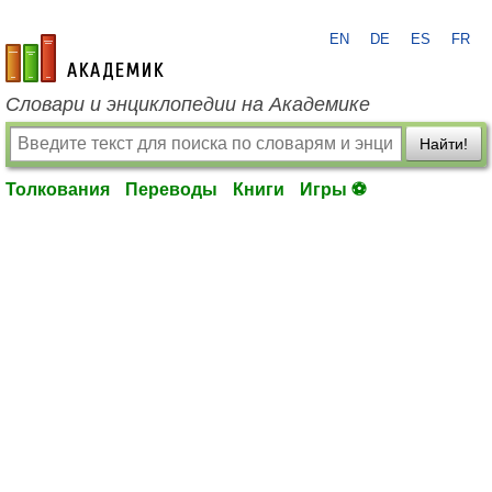
EN
DE
ES
FR
academic.ru
Словари и энциклопедии на Академике
Найти!
Толкования
Переводы
Книги
Игры ⚽