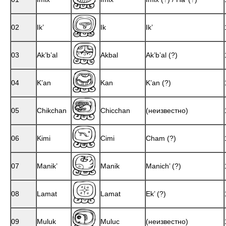
02
Ik’
Ik
Ik’
03
Ak’b’al
Akbal
Ak’b’al (?)
04
K’an
Kan
K’an (?)
05
Chikchan
Chicchan
(неизвестно)
06
Kimi
Cimi
Cham (?)
07
Manik’
Manik
Manich’ (?)
08
Lamat
Lamat
Ek’ (?)
09
Muluk
Muluc
(неизвестно)