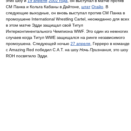
этих шоу и
19 апреля
2002 года
, он выступал в матче против
СМ Панка и Кольта Кабаны в Дайтоне,
штат
Огайо
. В
следующие выходные, он вновь выступал против СМ Панка в
промоушене International Wrestling Cartel, неожиданно для всех
в этом матче Эдди защищал свой Титул
Интерконтинентального Чемпиона WWF. Это один из немногих
случаев когда Титул WWE защищался на ринге независимого
промоушена. Следующей ночью
27 апреля
, Герреро в команде
с Amazing Red победил С.А.Т. на шоу
Ночь Признания
, это шоу
ROH посвятило Эдди.