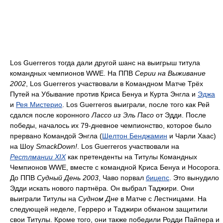
Los Guerreros тогда дали другой шанс на выигрыш титула
командных чемпионов WWE. На ППВ
Серии на Выживание
2002
, Los Guerreros участвовали в Командном Матче Трёх
Путей на Убывание против Криса Бенуа и Курта Энгла и
Эджа
и
Рея Мистерио
. Los Guerreros выиграли, после того как Рей
сдался после коронного
Лассо из Эль Пасо
от Эдди. После
победы, началось их 79-дневное чемпионство, которое было
прервано Командой Энгла (
Шелтон Бенджамин
и Чарли Хаас)
на Шоу
SmackDown!
. Los Guerreros участвовали на
Рестлмании XIX
как претенденты на Титулы Командных
Чемпионов WWE, вместе с командной Криса Бенуа и Носорога.
До ППВ
Судный День 2003
, Чаво порвал
бицепс
. Это вынудило
Эдди искать нового партнёра. Он выбрал Таджири. Они
выиграли Титулы на
Судном Дне
в Матче с Лестницами. На
следующей неделе, Герреро и Таджири обманом защитили
свои Титулы. Кроме того, они также победили Родди Пайпера и