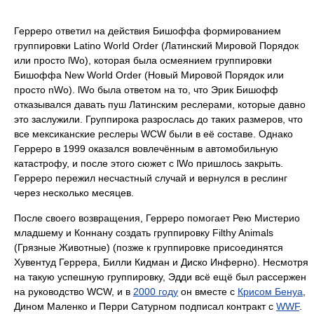
Герреро ответил на действия Бишоффа формированием
группировки Latino World Order (Латинский Мировой Порядок
или просто lWo), которая была осмеянием группировки
Бишоффа New World Order (Новый Мировой Порядок или
просто nWo). lWo была ответом на то, что Эрик Бишофф
отказывался давать пуш Латинским реслерами, которые давно
это заслужили. Группирока разрослась до таких размеров, что
все мексиканские реслеры WCW были в её составе. Однако
Герреро в 1999 оказался вовлечённым в автомобильную
катастрофу, и после этого сюжет с lWo пришлось закрыть.
Герреро пережил несчастный случай и вернулся в реслинг
через несколько месяцев.
После своего возвращения, Герреро помогает Рею Мистерио
младшему и Коннану создать группировку Filthy Animals
(Грязные Животные) (позже к группировке присоединятся
Хувентуд Геррера, Билли Кидман и Диско Инферно). Несмотря
на такую успешную группировку, Эдди всё ещё был рассержен
на руководство WCW, и в
2000 году
он вместе с
Крисом Бенуа
,
Дином Маленко и Перри Сатурном подписал контракт с
WWF
.