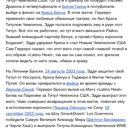
Титул Чемпиона США. По пути к финалу он победил Ультимо
Дракона в четвертьфинале и
Билли Ганна
в полуфинале,
выйдя в финал на
Криса Бенуа
. В этом матче, Герреро
применял свои любимые обманные тактики, он бил Криса
Титулом Чемпиона, Эдди пытался подложить ему в руки этот
Титул. Всё это не работало, но тут в матч вмешался Райно,
бывший командный партнёр Бенуа, и провёл Крису коронное
Бодание!, Эдди удержал Криса и стал Новым Чемпионом США.
Сам Герреро сказал, что этот матч стал самой главной точкой в
его образе «Latino Heat», так как он сам понял, что зрители
хотели видеть от него ложь, обман и кражу.
На
Летнем Броске
,
24 августа
2003 года
, Эдди защитил свой
Титул от Носорога, Криса Бенуа и Таджири в Матче Четырёх
Путей. Он вновь превратился в
фейса
во время вражды с
Джоном Синой
. Герреро бросил вызов на Матч «Latino Heat»
Битва на Парковке за Титул Чемпиона США, Эдди выиграл этот
матч. Чаво совершил возвращение в этом матче, помогая ему
в исполнении коронного
Прыжка Лягушки
на Сину.
18
сентября
2003 года
, на Шоу
SmackDown!
, Los Guerreros
победили Самую Великую Команду Мира (
Шелтон Бенджамин
и Чарли Хаас) и выиграли Титулы Командных Чемпионов WWE.