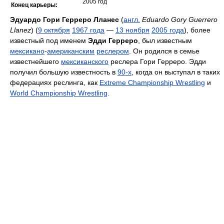
2005 год
Конец карьеры:
Эдуардо Гори Герреро Лланес
(
англ.
Eduardo Gory Guerrero
Llanez
) (
9 октября
1967 года
—
13 ноября
2005 года
), более
известный под именем
Эдди Герреро
, был известным
мексикано
-
американским
реслером
. Он родился в семье
известнейшего
мексиканского
реслера Гори Герреро. Эдди
получил большую известность в
90-х
, когда он выступал в таких
федерациях реслинга, как
Extreme Championship Wrestling
и
World Championship Wrestling
.