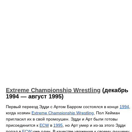
Extreme Championship Wrestling
(декабрь
1994 — август 1995)
Первый переезд Эдди с Артом Барром состоялся в конце
1994
,
когда хозяин
Extreme Championship Wrestling
, Пол Хейман
пригласил их в свой промоушен. Эдди и Арт были готовы
присоединится к
ECW
в
1995
, но Арт умер и из-за этого Эдди
попал в
ECW
уже один. В качестве уважения к своему лучшему