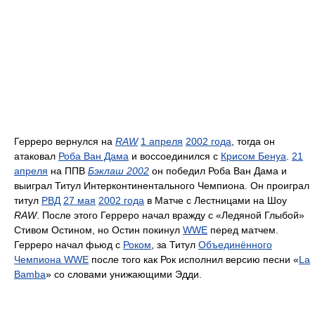
Герреро вернулся на
RAW
1 апреля
2002 года
, тогда он
атаковал
Роба Ван Дама
и воссоединился с
Крисом Бенуа
.
21
апреля
на ППВ
Бэклаш 2002
он победил Роба Ван Дама и
выиграл Титул Интерконтинентального Чемпиона. Он проиграл
титул
РВД
27 мая
2002 года
в Матче с Лестницами на Шоу
RAW
. После этого Герреро начал вражду с «Ледяной Глыбой»
Стивом Остином, но Остин покинул
WWE
перед матчем.
Герреро начал фьюд с
Роком
, за Титул
Объединённого
Чемпиона WWE
после того как Рок исполнил версию песни «
La
Bamba
» со словами унижающими Эдди.