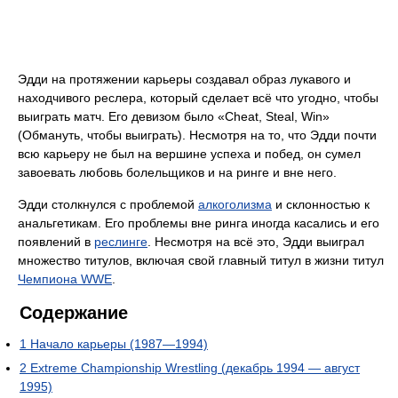
Эдди на протяжении карьеры создавал образ лукавого и
находчивого реслера, который сделает всё что угодно, чтобы
выиграть матч. Его девизом было «Cheat, Steal, Win»
(Обмануть, чтобы выиграть). Несмотря на то, что Эдди почти
всю карьеру не был на вершине успеха и побед, он сумел
завоевать любовь болельщиков и на ринге и вне него.
Эдди столкнулся с проблемой
алкоголизма
и склонностью к
анальгетикам. Его проблемы вне ринга иногда касались и его
появлений в
реслинге
. Несмотря на всё это, Эдди выиграл
множество титулов, включая свой главный титул в жизни титул
Чемпиона WWE
.
Содержание
1
Начало карьеры (1987—1994)
2
Extreme Championship Wrestling (декабрь 1994 — август
1995)