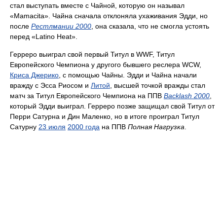
стал выступать вместе с Чайной, которую он называл
«Mamacita». Чайна сначала отклоняла ухаживания Эдди, но
после
Рестлмании 2000
, она сказала, что не смогла устоять
перед «Latino Heat».
Герреро выиграл свой первый Титул в WWF, Титул
Европейского Чемпиона у другого бывшего реслера WCW,
Криса Джерико
, с помощью Чайны. Эдди и Чайна начали
вражду с Эсса Риосом и
Литой
, высшей точкой вражды стал
матч за Титул Европейского Чемпиона на ППВ
Backlash 2000
,
который Эдди выиграл. Герреро позже защищал свой Титул от
Перри Сатурна и Дин Маленко, но в итоге проиграл Титул
Сатурну
23 июля
2000 года
на ППВ
Полная Нагрузка
.