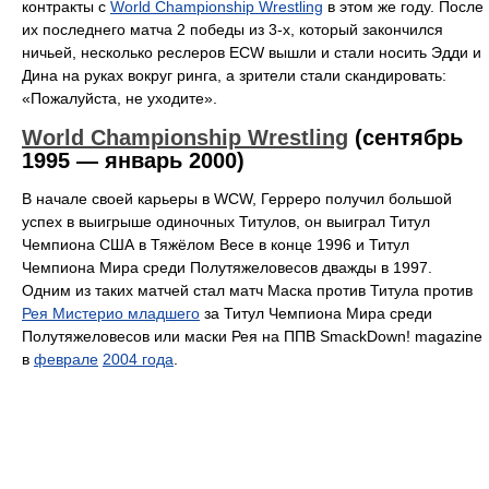
контракты с
World Championship Wrestling
в этом же году. После
их последнего матча 2 победы из 3-х, который закончился
ничьей, несколько реслеров ECW вышли и стали носить Эдди и
Дина на руках вокруг ринга, а зрители стали скандировать:
«Пожалуйста, не уходите».
World Championship Wrestling
(сентябрь
1995 — январь 2000)
В начале своей карьеры в WCW, Герреро получил большой
успех в выигрыше одиночных Титулов, он выиграл Титул
Чемпиона США в Тяжёлом Весе в конце 1996 и Титул
Чемпиона Мира среди Полутяжеловесов дважды в 1997.
Одним из таких матчей стал матч Маска против Титула против
Рея Мистерио младшего
за Титул Чемпиона Мира среди
Полутяжеловесов или маски Рея на ППВ SmackDown! magazine
в
феврале
2004 года
.