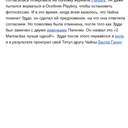
согласилась позировать на обложку журнала
Playboy
, он даже
пытался ворваться в Особняк Playboy, чтобы остановить
фотосессию. И в это время, когда всем казалось, что Чайна
покинет Эдди, он сделал ей предложение, на что она ответила
согласием. Но помолвка была отменена, после того как Эдди
был замечен с двумя
девочками
Папочки. Он назвал это «2
Mamacitas лучше одной!». Эдди после этого перевёлся в
хила
и в результате проиграл свой Титул другу Чайны
Билли Ганну
.