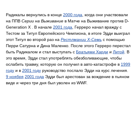
Радикалы вернулись в конце
2000 года
, когда они участвовали
на ППВ
Серии на Выживание
в Матче на Выживание против D-
Generation X . В начале
2001 года
, Герреро начал вражду c
Тестом за Титул Европейского Чемпиона, в итоге Эдди выиграл
этот Титул во второй раз на
Рестлмании Х-Семь
с помощью
Перри Сатурна и Дина Маленко. После этого Герреро перестал
быть Радикалом и стал выступать с
Братьями Харди
и
Литой
. В
это время, Эдди стал употреблять обезболивающие, чтобы
ослабить травму, которую он получил в авто-катастрофе в
1999
году
и в
2001 году
руководство послало Эдди на курс лечения.
9 ноября
2001 года
Эдди был арестован за вождение в пьяном
виде и через три дня был уволен из WWF.