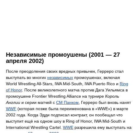
Независимые промоушены (2001 — 27
апреля 2002)
После преодоления своих вредных привычек, Герреро стал
выступать во многих
независимых
промоушенах, включая
World Wrestling All-Stars, IWA Mid-South, IWA Puerto Rico и
Ring
of Honor
. После великолепного матча против Дага Уильямса в
промоушене Frontier Wrestling Alliance на турнире
Король
Англии
и серии матчей с
СМ Панком
, Герреро был вновь нанят
WWF
(которая позже была переименована в «WWE») в марте
2002 года. Когда Эдди подписал контракт, он пообещал что
выступит ещё на одном шоу в Ring of Honor, IWA Mid-South и
International Wrestling Cartel.
WWE
разрешила ему выступать на