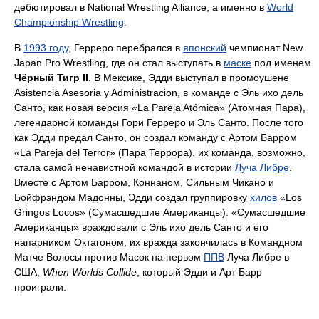
дебютировал в National Wrestling Alliance, а именно в
World
Championship Wrestling
.
В
1993 году
, Герреро перебрался в
японский
чемпионат New
Japan Pro Wrestling, где он стал выступать в
маске
под именем
Чёрный Тигр II
. В Мексике, Эдди выступал в промоушене
Asistencia Asesoria y Administracion, в команде с Эль ихо дель
Санто, как новая версия «La Pareja Atómica» (Атомная Пара),
легендарной команды Гори Герреро и Эль Санто. После того
как Эдди предал Санто, он создал команду с Артом Барром
«La Pareja del Terror» (Пара Террора), их команда, возможно,
стала самой ненавистной командой в истории
Луча Либре
.
Вместе с Артом Барром, Коннаном, Сильным Чикано и
Бойфрэндом Мадонны, Эдди создал группировку
хилов
«Los
Gringos Locos» (Сумасшедшие Американцы). «Сумасшедшие
Американцы» враждовали с Эль ихо дель Санто и его
напарником Октагоном, их вражда закончилась в Командном
Матче Волосы против Масок на первом
ППВ
Луча Либре в
США,
When Worlds Collide
, который Эдди и Арт Барр
проиграли.