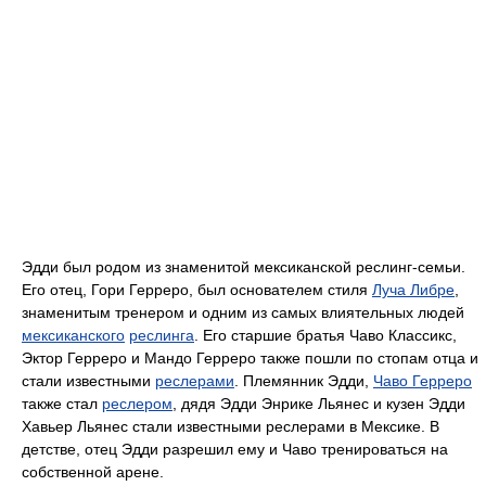
Эдди был родом из знаменитой мексиканской реслинг-семьи.
Его отец, Гори Герреро, был основателем стиля
Луча Либре
,
знаменитым тренером и одним из самых влиятельных людей
мексиканского
реслинга
. Его старшие братья Чаво Классикс,
Эктор Герреро и Мандо Герреро также пошли по стопам отца и
стали известными
реслерами
. Племянник Эдди,
Чаво Герреро
также стал
реслером
, дядя Эдди Энрике Льянес и кузен Эдди
Хавьер Льянес стали известными реслерами в Мексике. В
детстве, отец Эдди разрешил ему и Чаво тренироваться на
собственной арене.