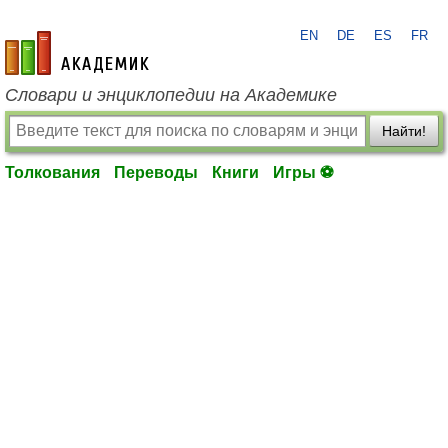
EN
DE
ES
FR
academic.ru
Словари и энциклопедии на Академике
Найти!
Толкования
Переводы
Книги
Игры ⚽