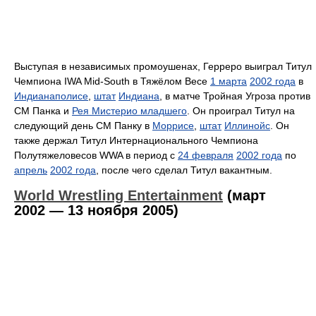
Выступая в независимых промоушенах, Герреро выиграл Титул
Чемпиона IWA Mid-South в Тяжёлом Весе
1 марта
2002 года
в
Индианаполисе
,
штат
Индиана
, в матче Тройная Угроза против
СМ Панка и
Рея Мистерио младшего
. Он проиграл Титул на
следующий день СМ Панку в
Моррисе
,
штат
Иллинойс
. Он
также держал Титул Интернационального Чемпиона
Полутяжеловесов WWA в период с
24 февраля
2002 года
по
апрель
2002 года
, после чего сделал Титул вакантным.
World Wrestling Entertainment
(март
2002 — 13 ноября 2005)