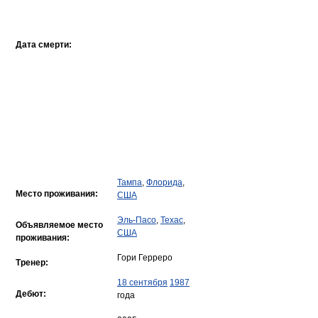
Дата смерти:
Тампа
,
Флорида
,
Место проживания:
США
Эль-Пасо
,
Техас
,
Объявляемое место
США
проживания:
Гори Герреро
Тренер:
18 сентября
1987
Дебют:
года