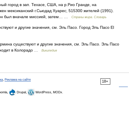
ый город в зап. Техасе, США, на р.Рио Гранде, на
ен мексиканский г.Сьюдад Хуарес; 515300 жителей (1991).
, он был вначале миссией, затем… …
Страны мира. Словарь
твуют и другие значения, см. Эль Пасо. Город Эль Пасо El
рмина существуют и другие значения, см. Эль Пасо. Эль Пасо
 Входит в Колорадо …
Википедия
ка
,
Реклама на сайте
18+
omla,
Drupal,
WordPress, MODx.