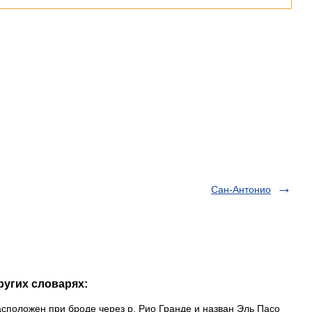
Сан-Антонио
ругих словарях:
сположен при броде через р. Рио Гранде и назван Эль Пасо