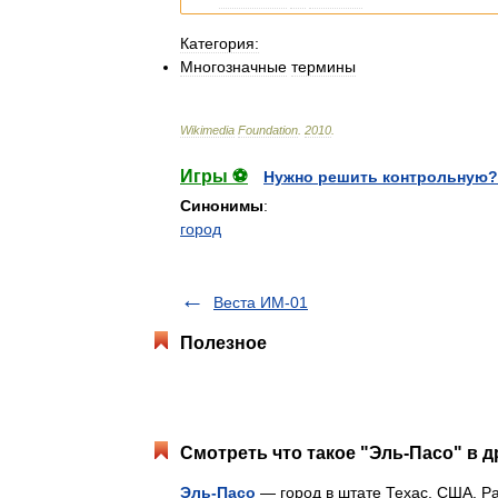
указывала
на
статью
.
Категория:
Многозначные
термины
Wikimedia
Foundation
.
2010
.
Игры ⚽
Нужно решить контрольную?
Синонимы
:
город
Веста ИМ-01
Полезное
Смотреть что такое "Эль-Пасо" в д
Эль-Пасо
— город в штате Техас, США. Ра