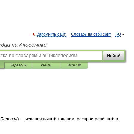
Запомнить сайт
Словарь на свой сайт
RU
едии на Академике
Найти!
Переводы
Книги
Игры ⚽
Перевал
) —
испаноязычный
топоним
,
распространённый
в