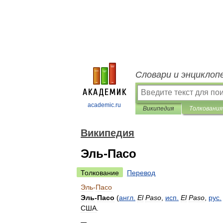
Словари и энциклоп
academic.ru
Википедия
Толкования
Википедия
Эль-Пасо
Толкование
Перевод
Эль
-
Пасо
Эль
-
Пасо
(
англ
.
El
Paso
,
исп
.
El
Paso
,
рус
.
США
.