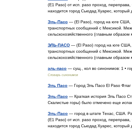
(Е1 Paso) от исп. paso проход, переправа,
находится город Сьюдад Хуарес, который
Эль-Пасо
— (El Paso), город на юге США, 
транспортных сообщений с Мексикой. Меж
сельскохозяйственного (главным образо
ЭЛЬ-ПАСО
— (El Paso) город на юге США, 
транспортных сообщений с Мексикой. Меж
сельскохозяйственного (главным образо
эль-пасо
— сущ., кол во синонимов: 1 • 
Словарь синонимов
Эль Пасо
— Город Эль Пасо El Paso Фл
Эль-Пасо
— Краткая история Эль Пасо Ст
Скалистые горы) было отмечено еще и
Эль-Пасо
— город в штате Техас, США. Ра
(Е1 Paso) от исп. paso проход, переправа,
находится город Сьюдад Хуарес, который