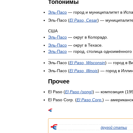
Топонимы
Эль
-
Пасо
—
город
и
муниципалитет
в
Исп
Эль
-
Пасо
(
El
Paso
,
Cesar
) —
муниципалит
США
Эль
-
Пасо
—
округ
в
Колорадо
.
Эль
-
Пасо
—
округ
в
Техасе
.
Эль
-
Пасо
—
город
,
столица
одноимённого
Эль
-
Пасо
(
El
Paso
,
Wisconsin
) —
город
в
В
Эль
-
Пасо
(
El
Paso
,
Illinois
) —
город
в
Илли
Прочее
El
Paso
(
El
Paso
(
song
)
) —
композиция
(
19
El
Paso
Corp
. (
El
Paso
Corp
.
) —
американс
Список
значений
слова
или
словосочетани
Если
вы
попали
сюда
из
другой
статьи
Ви