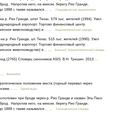
 брод . Напротив него, на мексик. берегу Рио Гранде,
 до 1888 г, также назывался… …
Географическая энциклопедия
на р. Рио Гранде, штат Техас. 579 тыс. жителей (1994). Узел
дународный аэропорт. Торгово финансовый центр
м мясное животноводство) и… …
Энциклопедический словарь
на р. Рио Гранде, шт. Техас. 515 тыс. жителей (1990). Узел
дународный аэропорт. Торгово финансовый центр
м мясное животноводство) и… …
Большой Энциклопедический словарь
город (2765) Словарь синонимов ASIS. В.Н. Тришин. 2013 …
аг …
Википедия
ратегическое положение места (горный перевал через
спанским… …
Города мира
сположен при броде через р. Рио Гранде и назван Эль Пасо
 брод . Напротив него, на мексик. берегу Рио Гранде,
 до 1888 г, также назывался… …
Топонимический словарь