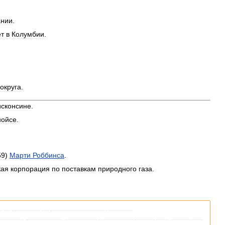
ании
.
ет
в
Колумбии
.
округа
.
исконсине
.
нойсе
.
59
)
Марти
Роббинса
.
кая
корпорация
по
поставкам
природного
газа
.
я
со
ссылками
на
соответствующие
статьи
.
кипедии
,
пожалуйста
,
вернитесь
и
уточните
ссылку
так
,
чтобы
она