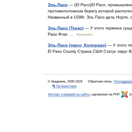
Эль-Пасо
— (El Paco)El Paco, промышленн
противоположном берегу которой располож
Названный в 1598г. Эль Пасо дель Норте
Эль-Пасо (Техас)
— У этого термина сущес
Paso Флаг …
Википедия
Эль-Пасо (округ, Колорадо)
— У этого те
El Paso County Страна США Статус округ
© Академик, 2000-2026
Обратная связь:
Техподдерж
👣 Путешествия
Экспорт словарей на сайты
, сделанные на PHP,
Jo