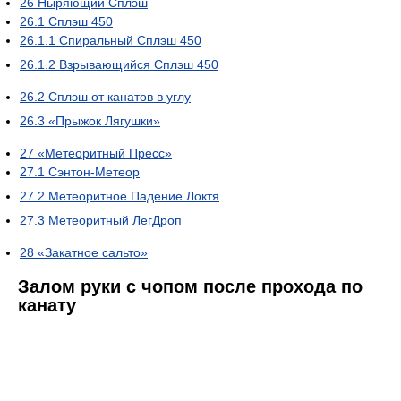
26
Ныряющий Сплэш
26.1
Сплэш 450
26.1.1
Спиральный Сплэш 450
26.1.2
Взрывающийся Сплэш 450
26.2
Сплэш от канатов в углу
26.3
«Прыжок Лягушки»
27
«Метеоритный Пресс»
27.1
Сэнтон-Метеор
27.2
Метеоритное Падение Локтя
27.3
Метеоритный ЛегДроп
28
«Закатное сальто»
Залом руки с чопом после прохода по
канату