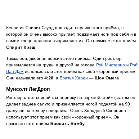
Кенни из Спирит Скуад проводит версию этого приёма, в
которой он очень высоко прыгает, поджимает ноги под себя и в
самом конце падения выпрямляет их. Он называет этот приём
Спирит Крэш
Также есть двойная версия этого приёма. Один рестлер
приземляется на грудь, а другой на голову.
Рей Мистерио
и
Роб
Ван Дам
использовали этот приём как свой «коронный приём».
Они называли его
4:20
, а
Братья Харди
—
Шоу Омега
Мунсолт ЛегДроп
Рестлер стоит спиной к сопернику на верхней стойке, затем он
делает заднее сальто и приземляется ногой поднятой на 90
градусов на голову соперника. Очень Холодный Скорпион
использует этот приём как свой «коронный приём». Он
называет этот приём
Бросить Бомбу