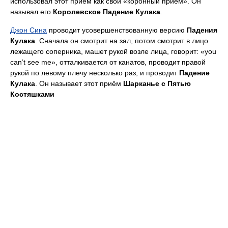
использовал этот приём как свой «коронный приём». Он
называл его
Королевское Падение Кулака
.
Джон Сина
проводит усовершенствованную версию
Падения
Кулака
. Сначала он смотрит на зал, потом смотрит в лицо
лежащего соперника, машет рукой возле лица, говорит: «you
can’t see me», отталкивается от канатов, проводит правой
рукой по левому плечу несколько раз, и проводит
Падение
Кулака
. Он называет этот приём
Шарканье с Пятью
Костяшками