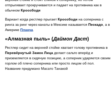
отпрыгивает прокручивается и падает на противника как в
обычном
Кроссбоди
Вариант когда рестлер прыгает
Кроссбоди
на соперника с
ринга за ринг через канаты в Мексике называется
Пескадо
, а в
Америке
Планча
.
«Алмазная пыль» (
Даймон Даст
)
Рестлер сидит на верхней стойке хватает голову противника в
Перевёрнутый Замок Лица
делает сальто вперёд и
приземляется в сидячую позицию, а соперник ударяется своим
горлом об плечо соперника или просто лицом об пол.
Название придумано Масато Танакой