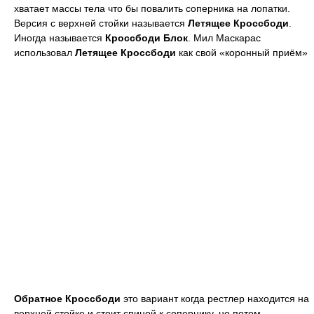
хватает массы тела что бы повалить соперника на лопатки.
Версия с верхней стойки называется
Летящее Кроссбоди
.
Иногда называется
Кроссбоди Блок
. Мил Маскарас
использовал
Летящее Кроссбоди
как свой «коронный приём»
Обратное Кроссбоди
это вариант когда рестлер находится на
верхней стойке и стоит спиной к сопернику, но потом