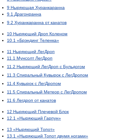
9
Ныряющая Хуранкаранна
9.1
Драгонранна
9.2
Хуранкаранна от канатов
10
Ныряющий Дроп Коленом
10.1
«Брэндинг Теленка»
11
Ныряющий ЛегДроп
11.1
Мунсолт ЛегДроп
11.2
Ныряющий ЛегДроп с Бульдогом
11.3
Спиральный Кувырок с ЛегДропом
11.4
Кувырок с ЛегДропом
11.5
Спиральный Метеор с ЛегДропом
11.6
Легдроп от канатов
12
Ныряющий Плечевой Блок
12.1
«Ныряющий Гарпун»
13
«Ныряющий Топот»
13.1
«Ныряющий Топот двумя ногами»