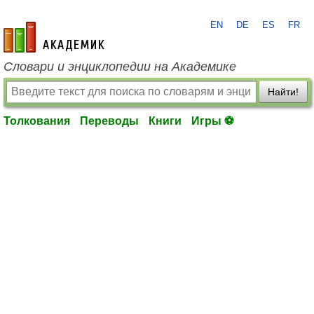
EN
DE
ES
FR
academic.ru
Словари и энциклопедии на Академике
Найти!
Толкования
Переводы
Книги
Игры ⚽