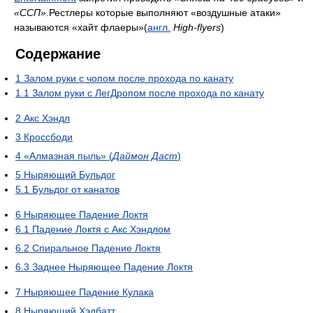
«ССП»
.Рестлеры которые выполняют «воздушные атаки»
называются «хайт флаеры»(
англ.
High-flyers
)
Содержание
1
Залом руки с чопом после прохода по канату
1.1
Залом руки с ЛегДропом после прохода по канату
2
Акс Хэндл
3
Кроссбоди
4
«Алмазная пыль» (
Даймон Даст
)
5
Ныряющий Бульдог
5.1
Бульдог от канатов
6
Ныряющее Падение Локтя
6.1
Падение Локтя с Акс Хэндлом
6.2
Спиральное Падение Локтя
6.3
Заднее Ныряющее Падение Локтя
7
Ныряющее Падение Кулака
8
Ныряющий Хэдбатт