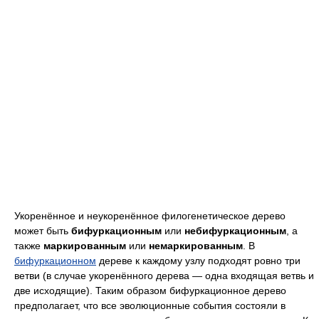
Укоренённое и неукоренённое филогенетическое дерево
может быть
бифуркационным
или
небифуркационным
, а
также
маркированным
или
немаркированным
. В
бифуркационном
дереве к каждому узлу подходят ровно три
ветви (в случае укоренённого дерева — одна входящая ветвь и
две исходящие). Таким образом бифуркационное дерево
предполагает, что все эволюционные события состояли в