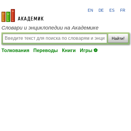
EN
DE
ES
FR
academic.ru
Словари и энциклопедии на Академике
Найти!
Толкования
Переводы
Книги
Игры ⚽