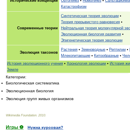
Исторические концепции
Ортогенез
•
Номогенез
•
Сальтациониз
Катастрофизм
Синтетическая теория эволюции
•
Теория прерывистого равновесия
•
Современные теории
Нейтральная теория молекулярной эв
Эволюционная биология развития
•
Эпигенетическая теория эволюции
Растения
•
Земноводные
•
Рептилии
•
Эволюция таксонов
Млекопитающие
•
Китообразные
•
Чел
История эволюционного учения
•
Хронология эволюции
•
История жи
Земле
Категории:
Биологическая систематика
Эволюционная биология
Эволюция групп живых организмов
Wikimedia Foundation
.
2010
.
Игры ⚽
Нужна курсовая?