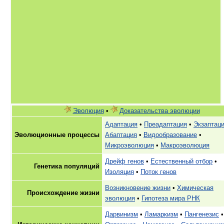
Эволюция
•
Доказательства эволюции
Адаптация
•
Преадаптация
•
Экзаптац
Эволюционные процессы
Абаптация
•
Видообразование
•
Микроэволюция
•
Макроэволюция
Дрейф генов
•
Естественный отбор
•
Генетика популяций
Изоляция
•
Поток генов
Возникновение жизни
•
Химическая
Происхождение жизни
эволюция
•
Гипотеза мира РНК
Дарвинизм
•
Ламаркизм
•
Пангенезис
•