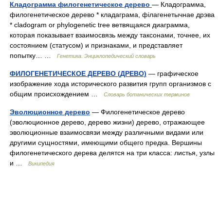
Кладограмма филогенетическое дерево
— Кладограмма,
филогенетическое дерево * кладаграма, філагенетычнае дрэва
* cladogram or phylogenetic tree ветвящаяся диаграмма,
которая показывает взаимосвязь между таксонами, точнее, их
cостоянием (статусом) и признаками, и представляет
попытку… …
Генетика. Энциклопедический словарь
ФИЛОГЕНЕТИЧЕСКОЕ ДЕРЕВО (ДРЕВО)
— графическое
изображение хода исторического развития групп организмов с
общим происхождением …
Словарь ботанических терминов
Эволюционное дерево
— Филогенетическое дерево
(эволюционное дерево, дерево жизни) дерево, отражающее
эволюционные взаимосвязи между различными видами или
другими сущностями, имеющими общего предка. Вершины
филогенетического дерева делятся на три класса: листья, узлы
и …
Википедия