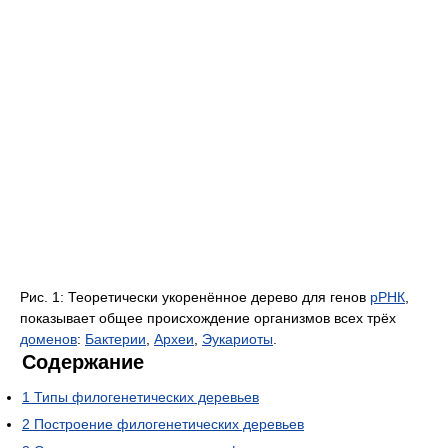
Рис. 1: Теоретически укоренённое дерево для генов
рРНК
,
показывает общее происхождение организмов всех трёх
доменов
:
Бактерии
,
Археи
,
Эукариоты
.
Содержание
1
Типы филогенетических деревьев
2
Построение филогенетических деревьев