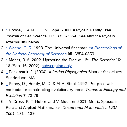
↑
Hodge, T. & M. J. T. V. Cope. 2000. A Myosin Family Tree.
Journal of Cell Science
113
: 3353-3354. See also the Myosin
external link below.
↑
Woese, C. R
. 1998. The Universal Ancestor.
en:Proceedings of
the National Academy of Sciences
95
: 6854-6859.
↑
Maher, B. A. 2002. Uprooting the Tree of Life.
The Scientist
16
:
18 (Sep. 16, 2002);
subscription only
↑
Felsenstein J. (2004).
Inferring Phylogenies
Sinauer Associates:
Sunderland, MA.
↑
Penny, D., Hendy, M. D. & M. A. Steel. 1992. Progress with
methods for constructing evolutionary trees.
Trends in Ecology and
Evolution
7
: 73-79.
↑
A. Dress, K. T. Huber, and V. Moulton. 2001. Metric Spaces in
Pure and Applied Mathematics.
Documenta Mathematica
LSU
2001
: 121—139