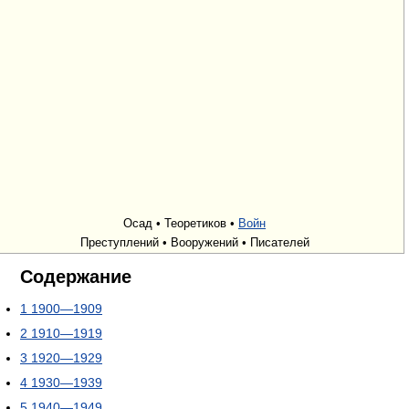
Осад • Теоретиков •
Войн
Преступлений • Вооружений • Писателей
Содержание
1
1900—1909
2
1910—1919
3
1920—1929
4
1930—1939
5
1940—1949