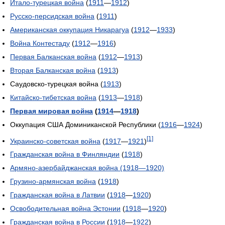
Итало-турецкая война
(
1911
—
1912
)
Русско-персидская война
(
1911
)
Американская оккупация Никарагуа
(
1912
—
1933
)
Война Контестаду
(
1912
—
1916
)
Первая Балканская война
(
1912
—
1913
)
Вторая Балканская война
(
1913
)
Саудовско-турецкая война (
1913
)
Китайско-тибетская война
(
1913
—
1918
)
Первая мировая война
(
1914
—
1918
)
Оккупация США Доминиканской Республики (
1916
—
1924
)
[1]
Украинско-советская война
(
1917
—
1921
)
Гражданская война в Финляндии
(
1918
)
Армяно-азербайджанская война (1918—1920)
Грузино-армянская война
(
1918
)
Гражданская война в Латвии
(
1918
—
1920
)
Освободительная война Эстонии
(
1918
—
1920
)
Гражданская война в России
(
1918
—
1922
)