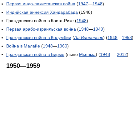
Первая индо-пакистанская война
(
1947
—
1948
)
Индийская аннексия Хайдарабада
(1948)
Гражданская война в Коста-Рике (
1948
)
Первая арабо-израильская война
(
1948
—
1949
)
Гражданская война в Колумбии
(
Ла Виоленсия
) (
1948
—
1958
)
Война в Малайе
(
1948
—
1960
)
Гражданская война в Бирме
(ныне
Мьянма
) (
1948
—
2012
)
1950—1959