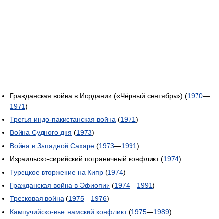
Гражданская война в Иордании («Чёрный сентябрь») (
1970
—
1971
)
Третья индо-пакистанская война
(
1971
)
Война Судного дня
(
1973
)
Война в Западной Сахаре
(
1973
—
1991
)
Израильско-сирийский пограничный конфликт (
1974
)
Турецкое вторжение на Кипр
(
1974
)
Гражданская война в Эфиопии
(
1974
—
1991
)
Тресковая война
(
1975
—
1976
)
Кампучийско-вьетнамский конфликт
(
1975
—
1989
)