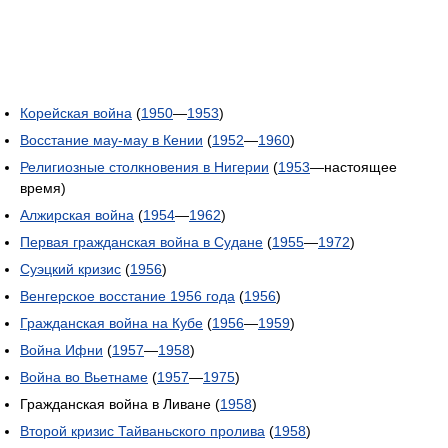
Корейская война
(
1950
—
1953
)
Восстание мау-мау в Кении
(
1952
—
1960
)
Религиозные столкновения в Нигерии
(
1953
—настоящее
время)
Алжирская война
(
1954
—
1962
)
Первая гражданская война в Судане
(
1955
—
1972
)
Суэцкий кризис
(
1956
)
Венгерское восстание 1956 года
(
1956
)
Гражданская война на Кубе
(
1956
—
1959
)
Война Ифни
(
1957
—
1958
)
Война во Вьетнаме
(
1957
—
1975
)
Гражданская война в Ливане (
1958
)
Второй кризис Тайваньского пролива
(
1958
)