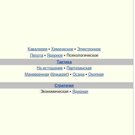
Кавалерия
•
Химическое
•
Электронное
Пехота
•
Ядерное
• Психологическое
Тактика
На истощение
•
Партизанская
Маневренная
(
блицкриг
) •
Осада
•
Окопная
Стратегия
Экономическая •
Ядерная