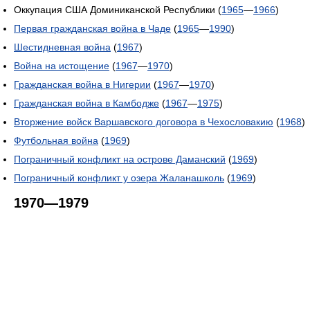
Оккупация США Доминиканской Республики (
1965
—
1966
)
Первая гражданская война в Чаде
(
1965
—
1990
)
Шестидневная война
(
1967
)
Война на истощение
(
1967
—
1970
)
Гражданская война в Нигерии
(
1967
—
1970
)
Гражданская война в Камбодже
(
1967
—
1975
)
Вторжение войск Варшавского договора в Чехословакию
(
1968
)
Футбольная война
(
1969
)
Пограничный конфликт на острове Даманский
(
1969
)
Пограничный конфликт у озера Жаланашколь
(
1969
)
1970—1979