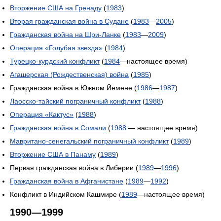
Вторжение США на Гренаду
(
1983
)
Вторая гражданская война в Судане
(
1983
—
2005
)
Гражданская война на Шри-Ланке
(
1983
—
2009
)
Операция «Голубая звезда»
(
1984
)
Турецко-курдский конфликт
(
1984
—настоящее время)
Агашерская (Рождественская) война
(
1985
)
Гражданская война в Южном Йемене (
1986
—
1987
)
Лаосско-тайский пограничный конфликт
(
1988
)
Операция «Кактус»
(
1988
)
Гражданская война в Сомали
(
1988
— настоящее время)
Мавритано-сенегальский пограничный конфликт
(
1989
)
Вторжение США в Панаму
(
1989
)
Первая гражданская война в Либерии (
1989
—
1996
)
Гражданская война в Афганистане
(
1989
—
1992
)
Конфликт в Индийском Кашмире (
1989
—настоящее время)
1990—1999