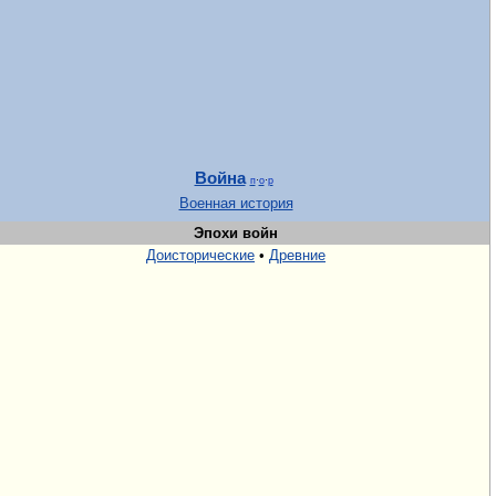
Война
п
·
о
·
р
Военная история
Эпохи войн
Доисторические
•
Древние