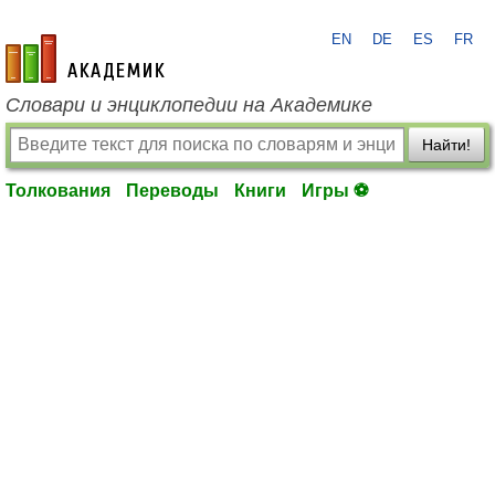
EN
DE
ES
FR
academic.ru
Словари и энциклопедии на Академике
Найти!
Толкования
Переводы
Книги
Игры ⚽