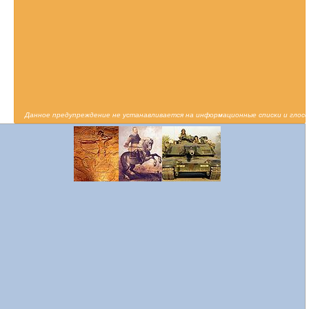
Данное предупреждение не устанавливается на информационные списки и глосс