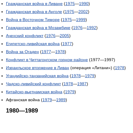
Гражданская война в Ливане
(
1975
—
1990
)
Гражданская война в Анголе
(
1975
—
2002
)
Война в Восточном Тиморе
(
1975
—
1999
)
Гражданская война в Мозамбике
(
1976
—
1992
)
Ачехский конфликт
(
1976
—
2005
)
Египетско-ливийская война
(
1977
)
Война за Огаден
(
1977
—
1978
)
Конфликт в Читтагонгском горном районе
(1977—1997)
Израильское вторжение в Ливан
(операция «Литани») (
1978
)
Угандийско-танзанийская война
(
1978
—
1979
)
Чадско-ливийский конфликт
(
1978
—
1987
)
Китайско-вьетнамская война
(
1979
)
Афганская война (
1979
—
1989
)
1980—1989