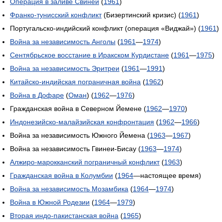
Операция в заливе Свиней
(
1961
)
Франко-тунисский конфликт
(Бизертинский кризис) (
1961
)
Португальско-индийский конфликт (операция «Виджай») (
1961
)
Война за независимость Анголы
(
1961
—
1974
)
Сентябрьское восстание в Иракском Курдистане
(
1961
—
1975
)
Война за независимость Эритреи
(
1961
—
1991
)
Китайско-индийская пограничная война
(
1962
)
Война в Дофаре
(
Оман
) (
1962
—
1976
)
Гражданская война в Северном Йемене (
1962
—
1970
)
Индонезийско-малайзийская конфронтация
(
1962
—
1966
)
Война за независимость Южного Йемена (
1963
—
1967
)
Война за независимость Гвинеи-Бисау (
1963
—
1974
)
Алжиро-марокканский пограничный конфликт
(
1963
)
Гражданская война в Колумбии
(
1964
—настоящее время)
Война за независимость Мозамбика
(
1964
—
1974
)
Война в Южной Родезии
(
1964
—
1979
)
Вторая индо-пакистанская война
(
1965
)