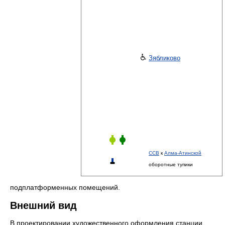
Зябликово
ССВ
к
Алма-Атинской
оборотные тупики
подплатформенных помещений.
Внешний вид
В проектировании художественного оформления станции