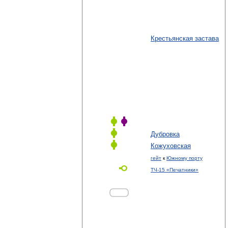
Крестьянская застава
Дубровка
Кожуховская
гейт
к
Южному порту
ТЧ-15 «Печатники»