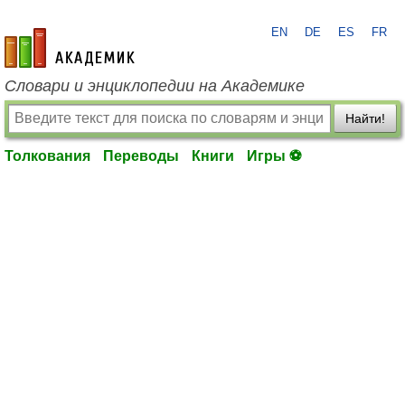
EN
DE
ES
FR
academic.ru
Словари и энциклопедии на Академике
Найти!
Толкования
Переводы
Книги
Игры ⚽