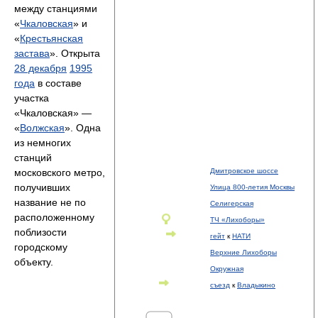
между станциями
«
Чкаловская
» и
«
Крестьянская
застава
». Открыта
28 декабря
1995
года
в составе
участка
«Чкаловская» —
«
Волжская
». Одна
из немногих
станций
московского метро,
Дмитровское шоссе
получивших
Улица 800-летия Москвы
название не по
Селигерская
расположенному
ТЧ «Лихоборы»
поблизости
гейт
к
НАТИ
городскому
Верхние Лихоборы
объекту.
Окружная
съезд
к
Владыкино