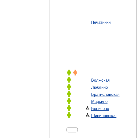
Печатники
Волжская
Люблино
Братиславская
Марьино
Борисово
Шипиловская