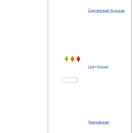
Сретенский бульвар
ССВ
к
Курской
Чкаловская