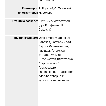
Ростегняева
Инженеры-
Е. Барский, С. Туренский,
конструкторы:
М. Белова
Станцию возвело:
СМУ-8 Мосметростроя
(рук. В. Ефимов, Н.
Сорокин)
Выход к улицам:
улицы Международная,
Рабочая, Рогожский вал,
Сергия Радонежского,
площадь Рогожская
застава, бульвар
Энтузиастов, платформа
"Серп и молот"
Горьковского
направления, платформа
"Москва-товарная"
Курского направления