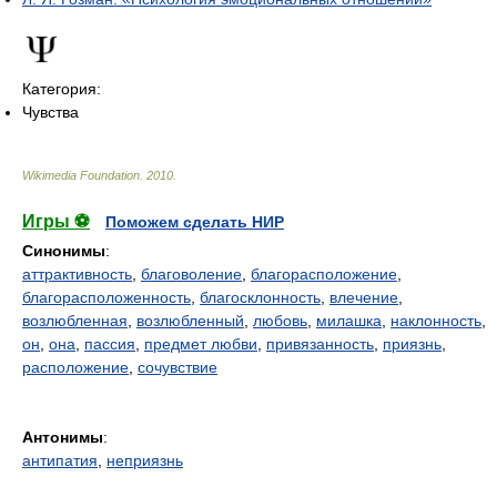
Категория:
Чувства
Wikimedia Foundation
.
2010
.
Игры ⚽
Поможем сделать НИР
Синонимы
:
аттрактивность
,
благоволение
,
благорасположение
,
благорасположенность
,
благосклонность
,
влечение
,
возлюбленная
,
возлюбленный
,
любовь
,
милашка
,
наклонность
,
он
,
она
,
пассия
,
предмет любви
,
привязанность
,
приязнь
,
расположение
,
сочувствие
Антонимы
:
антипатия
,
неприязнь