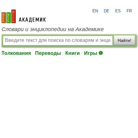
EN
DE
ES
FR
academic.ru
Словари и энциклопедии на Академике
Найти!
Толкования
Переводы
Книги
Игры ⚽