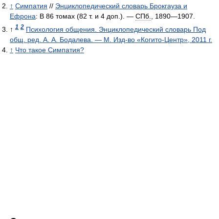
↑
Симпатия
//
Энциклопедический словарь Брокгауза и
Ефрона
: В 86 томах (82 т. и 4 доп.). —
СПб.
, 1890—1907.
1
2
↑
Психология общения. Энциклопедический словарь Под
общ. ред. А. А. Бодалева. — М. Изд-во «Когито-Центр», 2011 г.
↑
Что такое Симпатия?