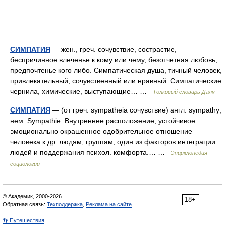
СИМПАТИЯ
— жен., греч. сочувствие, сострастие,
беспричинное влеченье к кому или чему, безотчетная любовь,
предпочтенье кого либо. Симпатическая душа, тичный человек,
привлекательный, сочувственный или нравный. Симпатические
чернила, химические, выступающие… …
Толковый словарь Даля
СИМПАТИЯ
— (от греч. sympatheia сочувствие) англ. sympathy;
нем. Sympathie. Внутреннее расположение, устойчивое
эмоционально окрашенное одобрительное отношение
человека к др. людям, группам; один из факторов интеграции
людей и поддержания психол. комфорта.… …
Энциклопедия
социологии
© Академик, 2000-2026
18+
Обратная связь:
Техподдержка
,
Реклама на сайте
👣 Путешествия