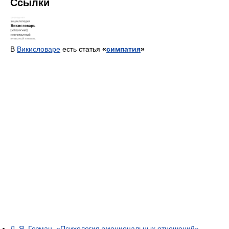
Ссылки
В
Викисловаре
есть статья
«
симпатия
»
Л. Я. Гозман. «Психология эмоциональных отношений»