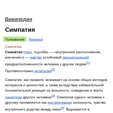
Википедия
Симпатия
Толкование
Перевод
Симпатия
Симпа́тия
(
греч.
συμπάθια
— «внутреннее расположение,
влечение») —
чувство
устойчивой
эмоциональной
[1]
предрасположенности человека к другим людям
.
[2]
Противоположно
антипатии
.
Симпатия, как правило, возникает на основе общих взглядов,
интересов и ценностей, а также вследствие избирательной
положительной реакции на внешность, поведение и черты
[3]
характера
другого человека
. Симпатия одного человека к
другому проявляется как
инстинктивная
склонность, чувство
[4]
внутреннего родства между ними
. Выражается в