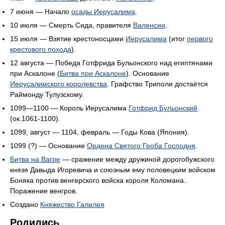
7 июня — Начало
осады Иерусалима
.
10 июля — Смерть Сида, правителя
Валенсии
.
15 июля — Взятие крестоносцами
Иерусалима
(итог
первого
крестового похода
).
12 августа — Победа Готфрида Бульонского над египтянами
при Аскалоне (
Битва при Аскалоне
). Основание
Иерусалимского королевства
. Графство Триполи достаётся
Раймонду Тулузскому.
1099—1100 — Король Иерусалима
Готфрид Бульонский
(ок.1061-1100).
1099, август — 1104, февраль — Годы Кова (Япония).
1099 (?) — Основание
Ордена Святого Гроба Господня
.
Битва на Вагре
— сражение между дружиной дорогобужского
князя Давыда Игоревича и союзным ему половецким войском
Боняка против венгерского войска короля Коломана.
Поражение венгров.
Создано
Княжество Галилея
Родились