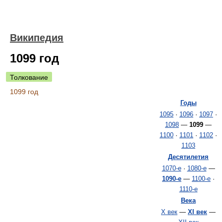
Википедия
1099 год
Толкование
1099 год
Годы
1095
·
1096
·
1097
·
1098
—
1099
—
1100
·
1101
·
1102
·
1103
Десятилетия
1070-е
·
1080-е
—
1090-е
—
1100-е
·
1110-е
Века
X век
—
XI век
—