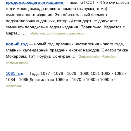
продолжающегося издания
— ими по ГОСТ 7.4 95 считаются
год и месяц выхода первого номера (выпуска, тома)
нумерованного издания. Это обязательный элемент
подзаголовочных данных, который стандарт не допускает
заменять порядковым годом издания. Правильно: Издается с
марта… …
Издательский словарь-справочник
новый год
— новый год, праздник наступления нового года,
главный календарный праздник многих народов. Смотри также
Мохаррам, Тэт, Ноуруз, Сонгкран …
Энциклопедия «Народы и
религии мира»
1081 год
— Годы 1077 · 1078 · 1079 · 1080 1081 1082 · 1083 ·
1084 · 1085 Десятилетия 1060 е · 1070 е 1080 е 1090 е · …
Википедия