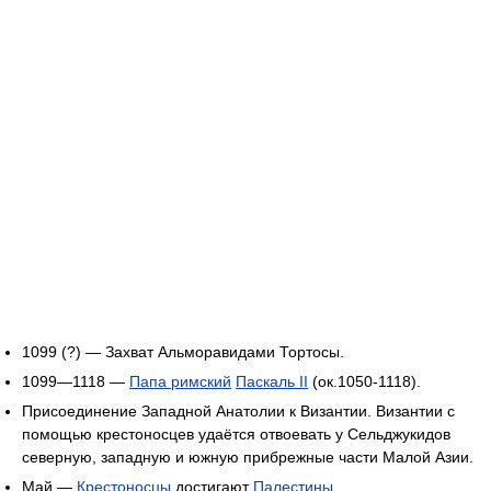
1099 (?) — Захват Альморавидами Тортосы.
1099—1118 —
Папа римский
Паскаль II
(ок.1050-1118).
Присоединение Западной Анатолии к Византии. Византии с
помощью крестоносцев удаётся отвоевать у Сельджукидов
северную, западную и южную прибрежные части Малой Азии.
Май —
Крестоносцы
достигают
Палестины
.