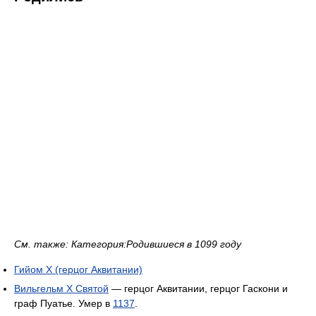
См. также: Категория:Родившиеся в 1099 году
Гийом X (герцог Аквитании)
Вильгельм X Святой
— герцог Аквитании, герцог Гаскони и
граф Пуатье. Умер в
1137
.