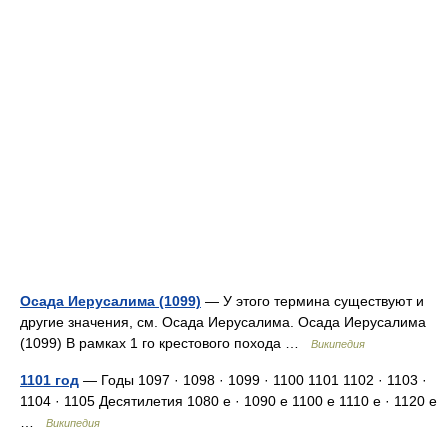
Осада Иерусалима (1099)
— У этого термина существуют и
другие значения, см. Осада Иерусалима. Осада Иерусалима
(1099) В рамках 1 го крестового похода …
Википедия
1101 год
— Годы 1097 · 1098 · 1099 · 1100 1101 1102 · 1103 ·
1104 · 1105 Десятилетия 1080 е · 1090 е 1100 е 1110 е · 1120 е
…
Википедия