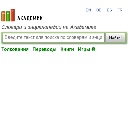
EN
DE
ES
FR
academic.ru
Словари и энциклопедии на Академике
Найти!
Толкования
Переводы
Книги
Игры ⚽