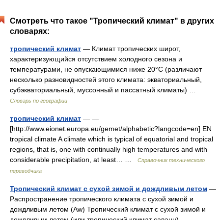
Смотреть что такое "Тропический климат" в других
словарях:
тропический климат
— Климат тропических широт,
характеризующийся отсутствием холодного сезона и
температурами, не опускающимися ниже 20°С (различают
несколько разновидностей этого климата: экваториальный,
субэкваториальный, муссонный и пассатный климаты) …
Словарь по географии
тропический климат
— —
[http://www.eionet.europa.eu/gemet/alphabetic?langcode=en] EN
tropical climate A climate which is typical of equatorial and tropical
regions, that is, one with continually high temperatures and with
considerable precipitation, at least… …
Справочник технического
переводчика
Тропический климат с сухой зимой и дождливым летом
—
Распространение тропического климата с сухой зимой и
дождливым летом (Aw) Тропический климат с сухой зимой и
дождливым летом (или тропический климат саванн)