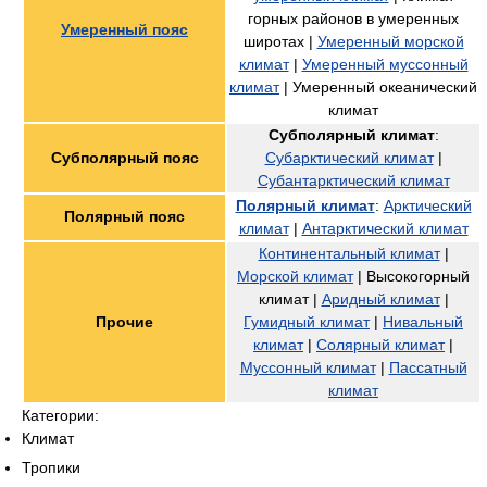
горных районов в умеренных
Умеренный пояс
широтах |
Умеренный морской
климат
|
Умеренный муссонный
климат
| Умеренный океанический
климат
Субполярный климат
:
Субполярный пояс
Субарктический климат
|
Субантарктический климат
Полярный климат
:
Арктический
Полярный пояс
климат
|
Антарктический климат
Континентальный климат
|
Морской климат
| Высокогорный
климат |
Аридный климат
|
Прочие
Гумидный климат
|
Нивальный
климат
|
Солярный климат
|
Муссонный климат
|
Пассатный
климат
Категории:
Климат
Тропики