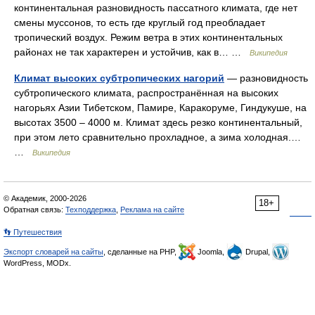
континентальная разновидность пассатного климата, где нет
смены муссонов, то есть где круглый год преобладает
тропический воздух. Режим ветра в этих континентальных
районах не так характерен и устойчив, как в… …
Википедия
Климат высоких субтропических нагорий
— разновидность
субтропического климата, распространённая на высоких
нагорьях Азии Тибетском, Памире, Каракоруме, Гиндукуше, на
высотах 3500 – 4000 м. Климат здесь резко континентальный,
при этом лето сравнительно прохладное, а зима холодная.…
…
Википедия
© Академик, 2000-2026
18+
Обратная связь:
Техподдержка
,
Реклама на сайте
👣 Путешествия
Экспорт словарей на сайты
, сделанные на PHP,
Joomla,
Drupal,
WordPress, MODx.