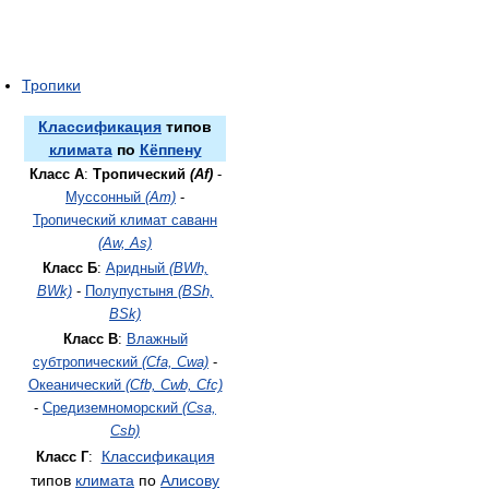
Тропики
Классификация
типов
климата
по
Кёппену
Класс A
:
Тропический
(Af)
-
Муссонный
(Am)
-
Тропический климат саванн
(Aw, As)
Класс Б
:
Аридный
(BWh,
BWk)
-
Полупустыня
(BSh,
BSk)
Класс В
:
Влажный
субтропический
(Cfa, Cwa)
-
Океанический
(Cfb, Cwb, Cfc)
-
Средиземноморский
(Csa,
Csb)
Классификация
Класс Г
:
типов
климата
по
Алисову