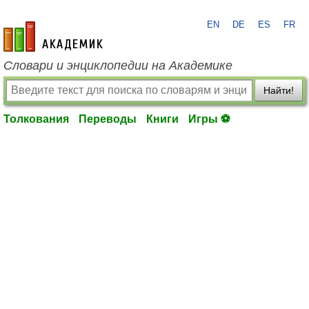
EN
DE
ES
FR
academic.ru
Словари и энциклопедии на Академике
Найти!
Толкования
Переводы
Книги
Игры ⚽