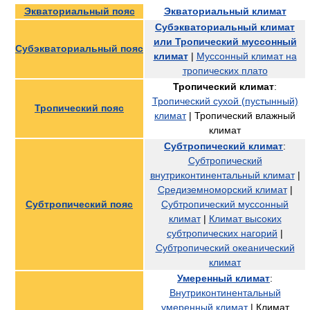
Экваториальный пояс
Экваториальный климат
Субэкваториальный климат
или Тропический муссонный
Субэкваториальный пояс
климат
|
Муссонный климат на
тропических плато
Тропический климат
:
Тропический сухой (пустынный)
Тропический пояс
климат
| Тропический влажный
климат
Субтропический климат
:
Субтропический
внутриконтинентальный климат
|
Средиземноморский климат
|
Субтропический пояс
Субтропический муссонный
климат
|
Климат высоких
субтропических нагорий
|
Субтропический океанический
климат
Умеренный климат
:
Внутриконтинентальный
умеренный климат
| Климат