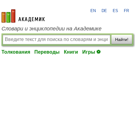
EN
DE
ES
FR
academic.ru
Словари и энциклопедии на Академике
Найти!
Толкования
Переводы
Книги
Игры ⚽