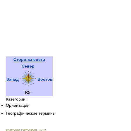
Стороны света
Север
Запад
Восток
Юг
Категории:
Ориентация
Географические термины
Wikimedia Foundation
.
2010
.