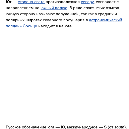
Юг
—
сторона света
противоположная
северу
, совпадает с
направлением на
южный полюс
. В ряде славянских языков
южную сторону называют полуденной, так как в средних и
полярных широтах северного полушария в
астрономический
полдень
Солнце
находится на юге.
Русское обозначение юга —
Ю
, международное —
S
(от
south
).