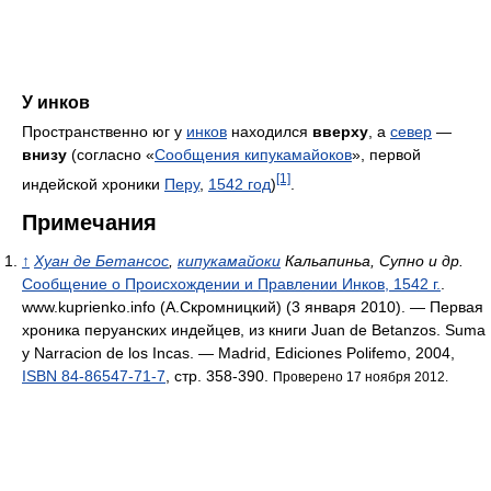
У инков
Пространственно юг у
инков
находился
вверху
, а
север
—
внизу
(согласно «
Сообщения кипукамайоков
», первой
[1]
индейской хроники
Перу
,
1542 год
)
.
Примечания
↑
Хуан де Бетансос
,
кипукамайоки
Кальапиньа, Супно и др.
Сообщение о Происхождении и Правлении Инков, 1542 г.
.
www.kuprienko.info (А.Скромницкий) (3 января 2010). — Первая
хроника перуанских индейцев, из книги Juan de Betanzos. Suma
y Narracion de los Incas. — Madrid, Ediciones Polifemo, 2004,
ISBN 84-86547-71-7
, стр. 358-390.
Проверено 17 ноября 2012.