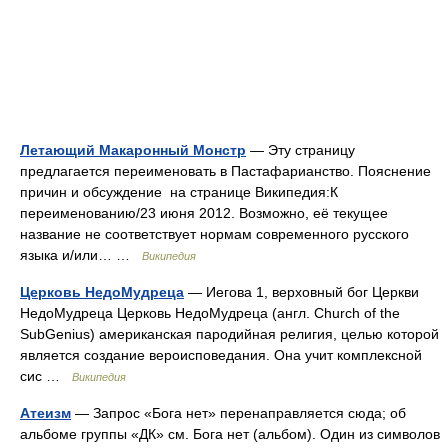
Летающий Макаронный Монстр
— Эту страницу
предлагается переименовать в Пастафарианство. Пояснение
причин и обсуждение на странице Википедия:К
переименованию/23 июня 2012. Возможно, её текущее
название не соответствует нормам современного русского
языка и/или… …
Википедия
Церковь НедоМудреца
— Иегова 1, верховный бог Церкви
НедоМудреца Церковь НедоМудреца (англ. Church of the
SubGenius) американская пародийная религия, целью которой
является создание вероисповедания. Она учит комплексной
сис …
Википедия
Атеизм
— Запрос «Бога нет» перенаправляется сюда; об
альбоме группы «ДК» см. Бога нет (альбом). Один из символов