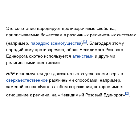
Это сочетание пародирует противоречивые свойства,
приписываемые божествам в различных религиозных системах
[1]
(например,
парадокс всемогущества
)
. Благодаря этому
пародийному противоречию, образ Невидимого Розового
Единорога охотно используется
атеистами
и другими
религиозными скептиками.
НРЕ
используется для доказательства условности веры в
сверхъестественное
различными способами, например,
заменой слова «Бог» в любом выражении, которое имеет
[2]
отношение к религии, на «Невидимый Розовый Единорог»
.