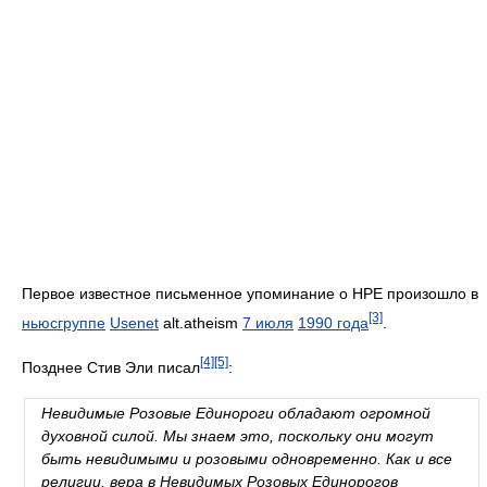
Первое известное письменное упоминание о НРЕ произошло в
[3]
ньюсгруппе
Usenet
alt.atheism
7 июля
1990 года
.
[4]
[5]
Позднее Стив Эли писал
:
Невидимые Розовые Единороги обладают огромной
духовной силой. Мы знаем это, поскольку они могут
быть невидимыми и розовыми одновременно. Как и все
религии, вера в Невидимых Розовых Единорогов