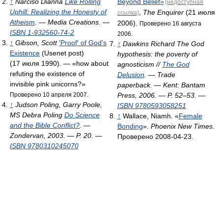
↑
Narciso Dianna
Like Rolling
Beyond Belief»
(недоступная
Uphill: Realizing the Honesty of
,
The Enquirer
(21 июля
ссылка)
Atheism
. — Media Creations. —
2006).
Проверено 16 августа
ISBN 1-932560-74-2
2006.
↑
Gibson, Scott
'Proof' of God's
↑
Dawkins Richard
The God
Existence
(Usenet post)
hypothesis: the poverty of
(17 июля 1990). — «how about
agnosticism //
The God
refuting the existence of
Delusion
. — Trade
invisible pink unicorns?»
paperback. — Kent: Bantam
Проверено 10 апреля 2007.
Press, 2006. — P. 52–53. —
↑
Judson Poling, Garry Poole,
ISBN 9780593058251
MS Debra Poling
Do Science
↑
Wallace, Niamh. «
Female
and the Bible Conflict?
. —
Bonding
».
Phoenix New Times
.
Zondervan, 2003. — P. 20. —
Проверено 2008-04-23.
ISBN 9780310245070