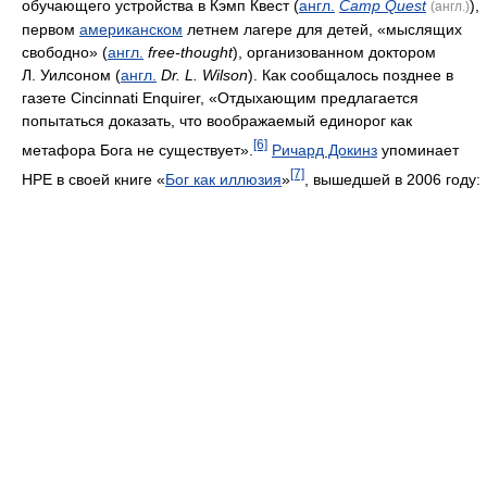
обучающего устройства в Кэмп Квест (
англ.
Camp Quest
),
(англ.)
первом
американском
летнем лагере для детей, «мыслящих
свободно» (
англ.
free-thought
), организованном доктором
Л. Уилсоном (
англ.
Dr. L. Wilson
). Как сообщалось позднее в
газете Cincinnati Enquirer, «Отдыхающим предлагается
попытаться доказать, что воображаемый единорог как
[6]
метафора Бога не существует».
Ричард Докинз
упоминает
[7]
НРЕ в своей книге «
Бог как иллюзия
»
, вышедшей в 2006 году: