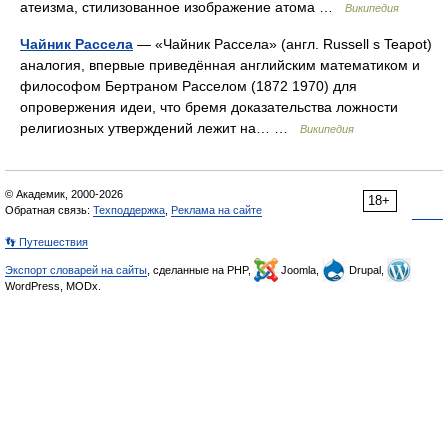
атеизма, стилизованное изображение атома …
Википедия
Чайник Рассела
— «Чайник Рассела» (англ. Russell s Teapot)
аналогия, впервые приведённая английским математиком и
философом Бертраном Расселом (1872 1970) для
опровержения идеи, что бремя доказательства ложности
религиозных утверждений лежит на… …
Википедия
© Академик, 2000-2026
18+
Обратная связь:
Техподдержка
,
Реклама на сайте
👣 Путешествия
Экспорт словарей на сайты
, сделанные на PHP,
Joomla,
Drupal,
WordPress, MODx.