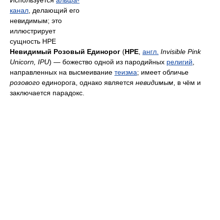
Используется
альфа-
канал
, делающий его
невидимым; это
иллюстрирует
сущность НРЕ
Невидимый Розовый Единорог
(
НРЕ
,
англ.
Invisible Pink
Unicorn, IPU
) — божество одной из пародийных
религий
,
направленных на высмеивание
теизма
; имеет обличье
розового
единорога, однако является
невидимым
, в чём и
заключается парадокс.