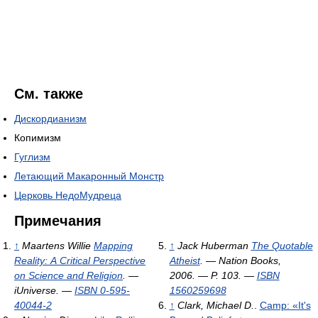
См. также
Дискордианизм
Копимизм
Гуглизм
Летающий Макаронный Монстр
Церковь НедоМудреца
Примечания
↑
Maartens Willie
Mapping
↑
Jack Huberman
The Quotable
Reality: A Critical Perspective
Atheist
. — Nation Books,
on Science and Religion
. —
2006. — P. 103. —
ISBN
iUniverse. —
ISBN 0-595-
1560259698
40044-2
↑
Clark, Michael D.
.
Camp: «It's