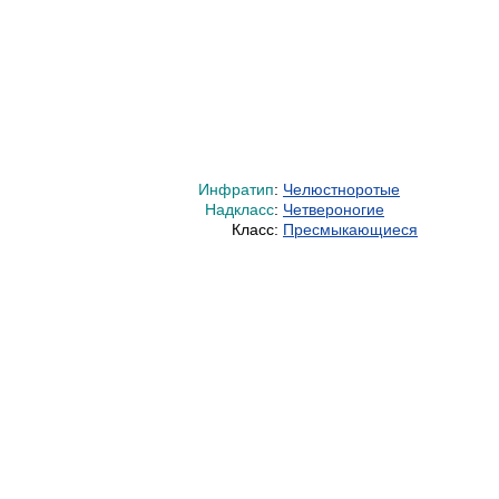
Инфратип
:
Челюстноротые
Надкласс
:
Четвероногие
Класс:
Пресмыкающиеся