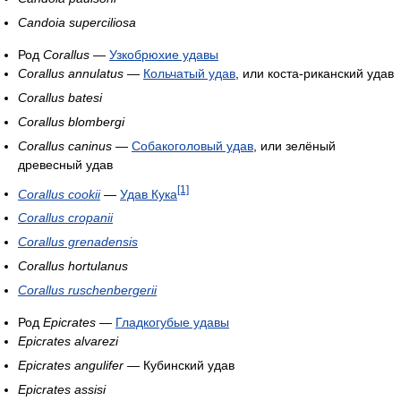
Candoia superciliosa
Род
Corallus
—
Узкобрюхие удавы
Corallus annulatus
—
Кольчатый удав
, или коста-риканский удав
Corallus batesi
Corallus blombergi
Corallus caninus
—
Собакоголовый удав
, или зелёный
древесный удав
[1]
Corallus cookii
—
Удав Кука
Corallus cropanii
Corallus grenadensis
Corallus hortulanus
Corallus ruschenbergerii
Род
Epicrates
—
Гладкогубые удавы
Epicrates alvarezi
Epicrates angulifer
— Кубинский удав
Epicrates assisi