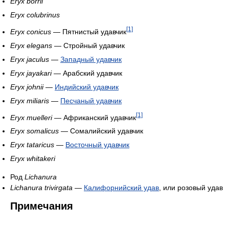
Eryx borrii
Eryx colubrinus
[1]
Eryx conicus
— Пятнистый удавчик
Eryx elegans
— Стройный удавчик
Eryx jaculus
—
Западный удавчик
Eryx jayakari
— Арабский удавчик
Eryx johnii
—
Индийский удавчик
Eryx miliaris
—
Песчаный удавчик
[1]
Eryx muelleri
— Африканский удавчик
Eryx somalicus
— Сомалийский удавчик
Eryx tataricus
—
Восточный удавчик
Eryx whitakeri
Род
Lichanura
Lichanura trivirgata
—
Калифорнийский удав
, или розовый удав
Примечания