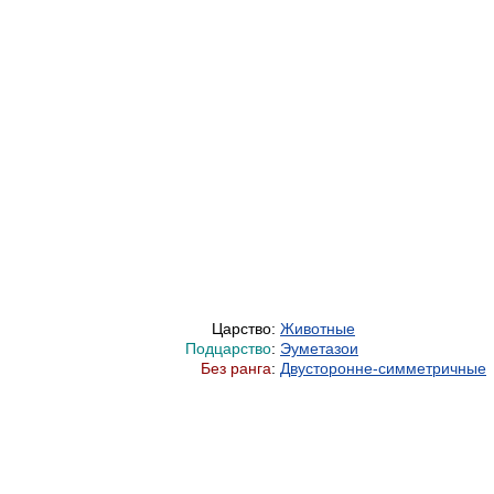
Царство:
Животные
Подцарство
:
Эуметазои
Без ранга
:
Двусторонне-симметричные