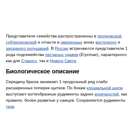
Представители семейства распространенны в
тропической
,
субтропической
и отчасти в
умеренных
зонах
восточного
и
западного полушарий
. В
России
встречаются представители 1
рода подсемейства
песчаных удавов
(
Erycinae
), характерного
как для
Старого
, так и
Нового Света
.
Биологическое описание
Середину брюха занимает 1 продольный ряд слабо
расширенных поперек щитков. По бокам
клоакальной щели
выступают когтеобразные рудименты задних
конечностей
, как
правило, более развитые у самцов. Сохраняются рудименты
таза
.