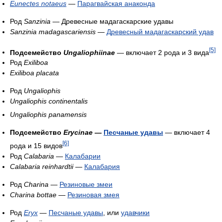
Eunectes notaeus
—
Парагвайская анаконда
Род
Sanzinia
— Древесные мадагаскарские удавы
Sanzinia madagascariensis
—
Древесный мадагаскарский удав
[5]
Подсемейство
Ungaliophiinae
— включает 2 рода и 3 вида
Род
Exiliboa
Exiliboa placata
Род
Ungaliophis
Ungaliophis continentalis
Ungaliophis panamensis
Подсемейство
Erycinae
—
Песчаные удавы
— включает 4
[6]
рода и 15 видов
Род
Calabaria
—
Калабарии
Calabaria reinhardtii
—
Калабария
Род
Charina
—
Резиновые змеи
Charina bottae
—
Резиновая змея
Род
Eryx
—
Песчаные удавы
, или
удавчики