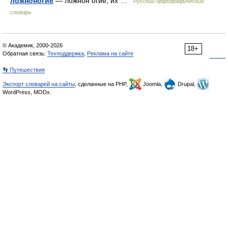
ложноногие
— ложнон огие, их …
Русский орфографический
словарь
© Академик, 2000-2026
18+
Обратная связь:
Техподдержка
,
Реклама на сайте
👣 Путешествия
Экспорт словарей на сайты
, сделанные на PHP,
Joomla,
Drupal,
WordPress, MODx.