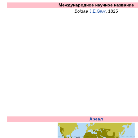
Международное научное название
Boidae
J.E.Gray
, 1825
Ареал