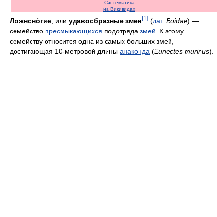
Систематика
на Викивидах
[1]
Ложноно́гие
, или
удавообразные змеи
(
лат.
Boidae
) —
семейство
пресмыкающихся
подотряда
змей
. К этому
семейству относится одна из самых больших змей,
достигающая 10-метровой длины
анаконда
(
Eunectes murinus
).