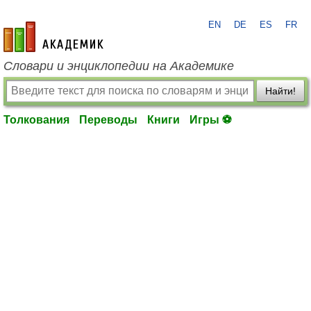
EN
DE
ES
FR
academic.ru
Словари и энциклопедии на Академике
Найти!
Толкования
Переводы
Книги
Игры ⚽