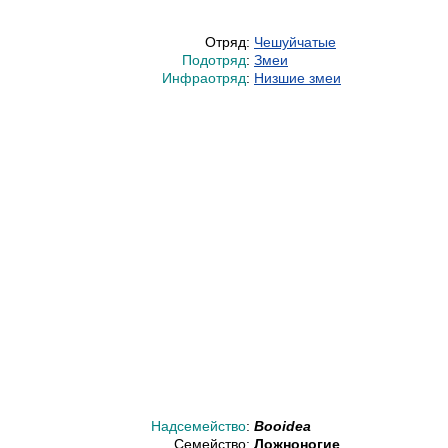
Отряд:
Чешуйчатые
Подотряд
:
Змеи
Инфраотряд
:
Низшие змеи
Надсемейство
:
Booidea
Семейство:
Ложноногие