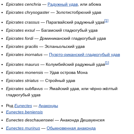
Epicrates cenchria
—
Радужный удав
, или абома
Epicrates chrysogaster
— Золотистобрюхий удав
[1]
Epicrates crassus
— Парагвайский радужный удав
Epicrates exsul
— Багамский гладкогубый удав
Epicrates fordi
— Доминиканский гладкогубый удав
Epicrates gracilis
— Эспаньольский удав
Epicrates inornatus
—
Пуэрто-риканский гладкогубый удав
[1]
Epicrates maurus
— Колумбийский радужный удав
Epicrates monensis
— Удав острова Мона
Epicrates striatus
— Стройный удав
Epicrates subflavus
— Ямайский удав, или чёрно-жёлтый
гладкогубый удав
Род
Eunectes
—
Анаконды
Eunectes beniensis
Eunectes deschauenseei
— Анаконда Дешауенсея
Eunectes murinus
—
Обыкновенная анаконда