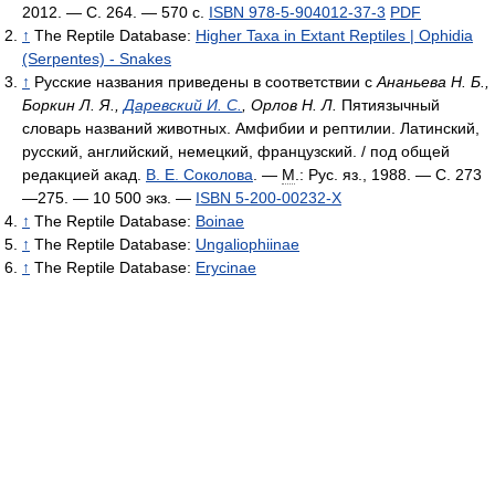
2012. — С. 264. — 570 с.
ISBN 978-5-904012-37-3
PDF
↑
The Reptile Database:
Higher Taxa in Extant Reptiles | Ophidia
(Serpentes) - Snakes
↑
Русские названия приведены в соответствии с
Ананьева Н. Б.,
Боркин Л. Я.,
Даревский И. С.
, Орлов Н. Л.
Пятиязычный
словарь названий животных. Амфибии и рептилии. Латинский,
русский, английский, немецкий, французский. / под общей
редакцией акад.
В. Е. Соколова
. —
М
.: Рус. яз., 1988. — С. 273
—275. —
10 500 экз.
—
ISBN 5-200-00232-X
↑
The Reptile Database:
Boinae
↑
The Reptile Database:
Ungaliophiinae
↑
The Reptile Database:
Erycinae