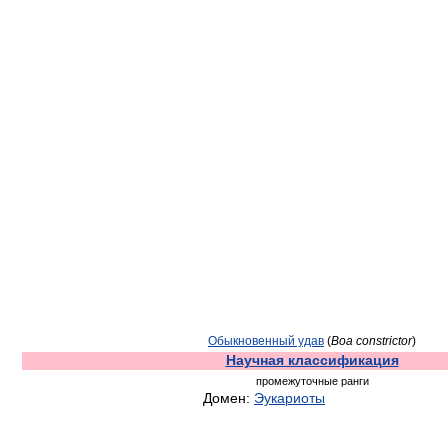
Обыкновенный удав
(
Boa constrictor
)
Научная классификация
промежуточные ранги
Домен:
Эукариоты