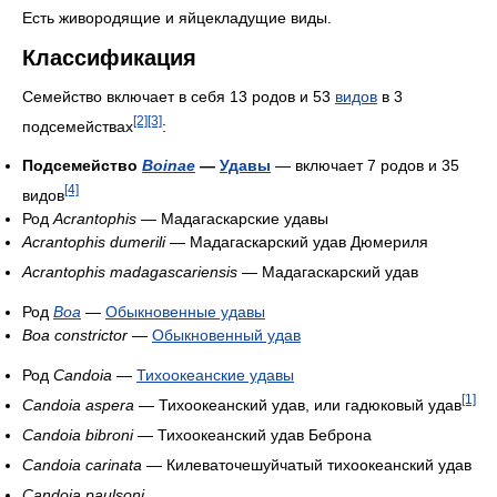
Есть живородящие и яйцекладущие виды.
Классификация
Семейство включает в себя 13 родов и 53
видов
в 3
[2]
[3]
подсемействах
:
Подсемейство
Boinae
—
Удавы
— включает 7 родов и 35
[4]
видов
Род
Acrantophis
— Мадагаскарские удавы
Acrantophis dumerili
— Мадагаскарский удав Дюмериля
Acrantophis madagascariensis
— Мадагаскарский удав
Род
Boa
—
Обыкновенные удавы
Boa constrictor
—
Обыкновенный удав
Род
Candoia
—
Тихоокеанские удавы
[1]
Candoia aspera
— Тихоокеанский удав, или гадюковый удав
Candoia bibroni
— Тихоокеанский удав Беброна
Candoia carinata
— Килеваточешуйчатый тихоокеанский удав
Candoia paulsoni