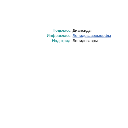
Подкласс
:
Диапсиды
Инфракласс
:
Лепидозавроморфы
Надотряд
:
Лепидозавры