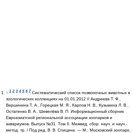
1
2
3
4
5
6
7
↑
Систематический список позвоночных животных в
зоологических коллекциях на 01.01.2012 // Андреева Т. Ф.,
Вершинина Т. А., Горецкая М. Я., Карпов Н. В., Кузьмина Л. В.,
Остапенко В. А., Шевелёва В. П. Информационный сборник
Евроазиатской региональной ассоциации зоопарков и
аквариумов. Выпуск №31. Том II. Межвед. сбор. науч. и науч.-
метод. тр. / Под ред. В. В. Спицина. — М.: Московский зоопарк,