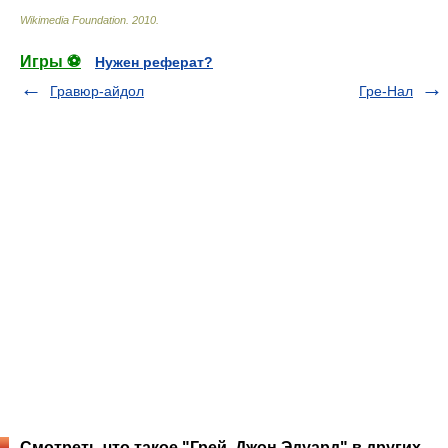
Wikimedia Foundation
.
2010
.
Игры ⚽
Нужен реферат?
Гравюр-айдол
Гре-Нал
Смотреть что такое "Грей, Джон Эдуард" в других