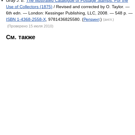
Gray J. E.
The Illustrated Catalogue of Postage Stamps: For the
Use of Collectors (1875)
/ Revised and corrected by O. Taylor. —
6th edn. — London: Kessinger Publishing, LLC, 2008. — 548 p. —
ISBN 1-4368-2558-X
, 9781436825580. (
Репринт
.)
(англ.)
(Проверено 15 июля 2010)
См. также