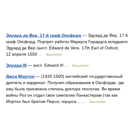
Эдуард де Вер, 17-й граф Оксфорд
— Эдуард де Вер, 17 й
граф Оксфорд. Портрет работы Маркуса Герардса младшего
Эдуард де Вер (англ. Edward de Vere, 17th Earl of Oxford,
12 апреля 1550 …
Википедия
Эдуард III
— англ. Edward III …
Википедия
Джон Мортон
— (1420 1500) английский государственный
деятель и кардинал. Получил образование в Оксфорде, где
ему была присвоена степень доктора теологии. Во время
войны Роз он отдал свои симпатии Ланкастерам (так как
Мортон был братом Перси, герцога… …
Википедия