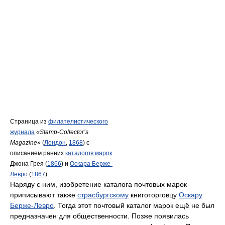
Страница из
филателистического
журнала
«Stamp-Collector’s
Magazine»
(
Лондон
,
1868
) с
описанием ранних
каталогов марок
Джона Грея (
1866
) и
Оскара Берже-
Левро
(
1867
)
Наряду с ним, изобретение каталога почтовых марок
приписывают также
страсбургскому
книготорговцу
Оскару
Берже-Левро
. Тогда этот почтовый каталог марок ещё не был
предназначен для общественности. Позже появилась