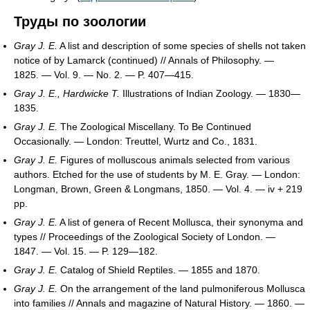
Труды по зоологии
Gray J. E.
A list and description of some species of shells not taken
notice of by Lamarck (continued) // Annals of Philosophy. —
1825. — Vol. 9. — No. 2. — P. 407—415.
Gray J. E., Hardwicke T.
Illustrations of Indian Zoology. — 1830—
1835.
Gray J. E.
The Zoological Miscellany. To Be Continued
Occasionally. — London: Treuttel, Wurtz and Co., 1831.
Gray J. E.
Figures of molluscous animals selected from various
authors. Etched for the use of students by M. E. Gray. — London:
Longman, Brown, Green & Longmans, 1850. — Vol. 4. — iv + 219
pp.
Gray J. E.
A list of genera of Recent Mollusca, their synonyma and
types // Proceedings of the Zoological Society of London. —
1847. — Vol. 15. — P. 129—182.
Gray J. E.
Catalog of Shield Reptiles. — 1855 and 1870.
Gray J. E.
On the arrangement of the land pulmoniferous Mollusca
into families // Annals and magazine of Natural History. — 1860. —