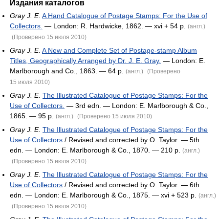
Издания каталогов
Gray J. E.
A Hand Catalogue of Postage Stamps: For the Use of
Collectors.
— London: R. Hardwicke, 1862. — xvi + 54 p.
(англ.)
(Проверено 15 июля 2010)
Gray J. E.
A New and Complete Set of Postage-stamp Album
Titles, Geographically Arranged by Dr. J. E. Gray.
— London: E.
Marlborough and Co., 1863. — 64 p.
(англ.)
(Проверено
15 июля 2010)
Gray J. E.
The Illustrated Catalogue of Postage Stamps: For the
Use of Collectors.
— 3rd edn. — London: E. Marlborough & Co.,
1865. — 95 p.
(англ.)
(Проверено 15 июля 2010)
Gray J. E.
The Illustrated Catalogue of Postage Stamps: For the
Use of Collectors
/ Revised and corrected by O. Taylor. — 5th
edn. — London: E. Marlborough & Co., 1870. — 210 p.
(англ.)
(Проверено 15 июля 2010)
Gray J. E.
The Illustrated Catalogue of Postage Stamps: For the
Use of Collectors
/ Revised and corrected by O. Taylor. — 6th
edn. — London: E. Marlborough & Co., 1875. — xvi + 523 p.
(англ.)
(Проверено 15 июля 2010)