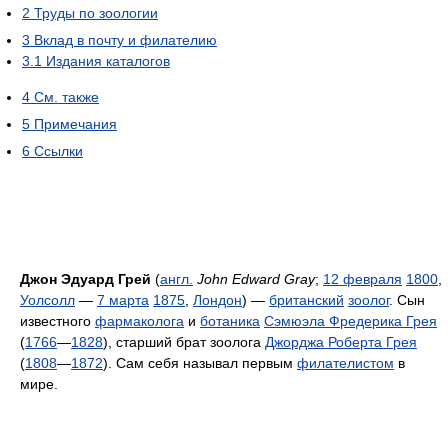
2
Труды по зоологии
3
Вклад в почту и филателию
3.1
Издания каталогов
4
См. также
5
Примечания
6
Ссылки
Джон Эдуард Грей
(
англ.
John Edward Gray
;
12 февраля
1800
,
Уолсолл
—
7 марта
1875
,
Лондон
) —
британский
зоолог
. Сын
известного
фармаколога
и
ботаника
Сэмюэла Фредерика Грея
(
1766
—
1828
), старший брат зоолога
Джорджа Роберта Грея
(
1808
—
1872
). Сам себя называл первым
филателистом
в
мире.