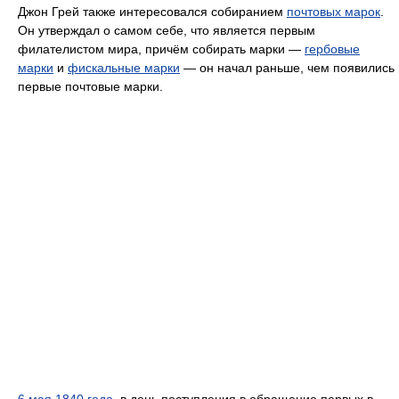
Джон Грей также интересовался собиранием
почтовых марок
.
Он утверждал о самом себе, что является первым
филателистом мира, причём собирать марки —
гербовые
марки
и
фискальные марки
— он начал раньше, чем появились
первые почтовые марки.
6 мая
1840 года
, в день поступления в обращение первых в