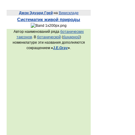
Джон Эдуард Грей
на
Викискладе
Систематик живой природы
Автор наименований ряда
ботанических
таксонов
. В
ботанической
(
бинарной
)
номенклатуре эти названия дополняются
сокращением
«
J.E.Gray
»
.