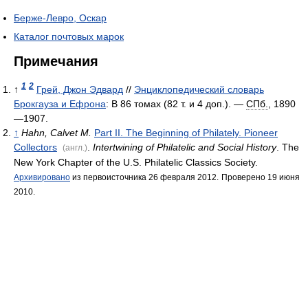
Берже-Левро, Оскар
Каталог почтовых марок
Примечания
1
2
↑
Грей, Джон Эдвард
//
Энциклопедический словарь
Брокгауза и Ефрона
: В 86 томах (82 т. и 4 доп.). —
СПб.
, 1890
—1907.
↑
Hahn, Calvet M.
Part II. The Beginning of Philately. Pioneer
Collectors
.
Intertwining of Philatelic and Social History
. The
(англ.)
New York Chapter of the U.S. Philatelic Classics Society.
Архивировано
из первоисточника 26 февраля 2012.
Проверено 19 июня
2010.