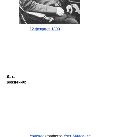
12 февраля
1800
Дата
рождения:
Уолсолл
(графство
Уэст-Мидлендс
,