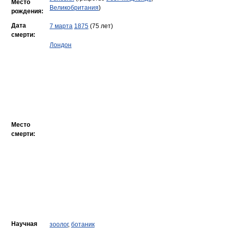
Место
Великобритания
)
рождения:
Дата
7 марта
1875
(75 лет)
смерти:
Лондон
Место
смерти:
Научная
зоолог
,
ботаник