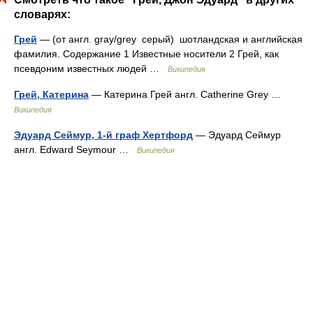
словарях:
Грей
— (от англ. gray/grey серый) шотландская и английская
фамилия. Содержание 1 Известные носители 2 Грей, как
псевдоним известных людей …
Википедия
Грей, Катерина
— Катерина Грей англ. Catherine Grey …
Википедия
Эдуард Сеймур, 1-й граф Хертфорд
— Эдуард Сеймур
англ. Edward Seymour …
Википедия