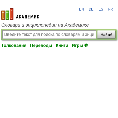
EN
DE
ES
FR
academic.ru
Словари и энциклопедии на Академике
Найти!
Толкования
Переводы
Книги
Игры ⚽