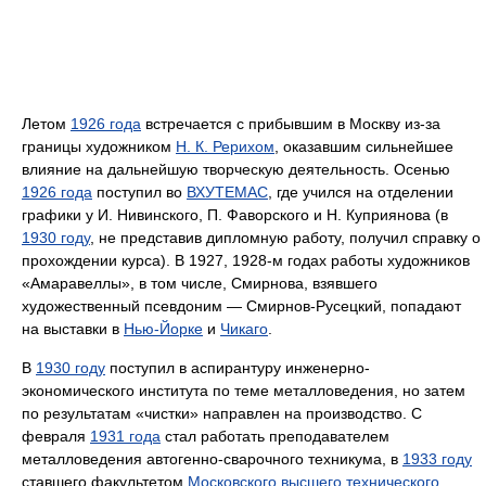
Летом
1926 года
встречается с прибывшим в Москву из-за
границы художником
Н. К. Рерихом
, оказавшим сильнейшее
влияние на дальнейшую творческую деятельность. Осенью
1926 года
поступил во
ВХУТЕМАС
, где учился на отделении
графики у И. Нивинского, П. Фаворского и Н. Куприянова (в
1930 году
, не представив дипломную работу, получил справку о
прохождении курса). В 1927, 1928-м годах работы художников
«Амаравеллы», в том числе, Смирнова, взявшего
художественный псевдоним — Смирнов-Русецкий, попадают
на выставки в
Нью-Йорке
и
Чикаго
.
В
1930 году
поступил в аспирантуру инженерно-
экономического института по теме металловедения, но затем
по результатам «чистки» направлен на производство. С
февраля
1931 года
стал работать преподавателем
металловедения автогенно-сварочного техникума, в
1933 году
ставшего факультетом
Московского высшего технического