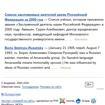
Список заслуженных деятелей науки Российской
Федерации за 2000 год
— Список учёных, которым присвоено
звание «Заслуженный деятель науки Российской Федерации» в
2000 году: Авакьян, Сурен Алибекович, доктор юридических
наук, профессор, заведующий кафедрой Московского
государственного университета имени… …
Википедия
Boris Smirnov-Rusetsky
— (January 21 1905 ndash; August 7
1993; ru. Борис Алексеевич Смирнов Русецкий) was a Russian
painter, member of Amaravella group. (In Sanskrit language
Amaravella means immortality sprouts ).He was influenced by
ideas of Russian cosmism and… …
Wikipedia
© Академик, 2000-2026
18+
Обратная связь:
Техподдержка
,
Реклама на сайте
👣 Путешествия
Экспорт словарей на сайты
, сделанные на PHP,
Joomla,
Drupal,
WordPress, MODx.