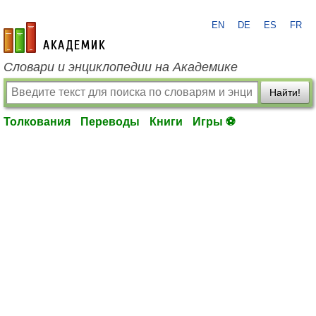
EN
DE
ES
FR
academic.ru
Словари и энциклопедии на Академике
Найти!
Толкования
Переводы
Книги
Игры ⚽