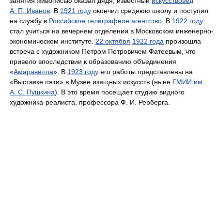
занятия живописью оказал дядя, известный
искусствовед
А. П. Иванов
. В
1921 году
окончил среднюю школу и поступил
на службу в
Российское телеграфное агентство
. В
1922 году
стал учиться на вечернем отделении в Московском инженерно-
экономическом институте.
22 октября
1922 года
произошла
встреча с художником Петром Петровичем Фатеевым, что
привело впоследствии к образованию объединения
«
Амаравелла
». В
1923 году
его работы представлены на
«Выставке пяти» в Музее изящных искусств (ныне
ГМИИ им.
А. С. Пушкина
). В это время посещает студию видного
художника-реалиста, профессора Ф. И. Рерберга.