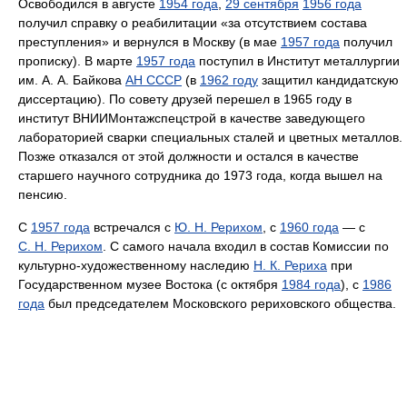
Освободился в августе
1954 года
,
29 сентября
1956 года
получил справку о реабилитации «за отсутствием состава
преступления» и вернулся в Москву (в мае
1957 года
получил
прописку). В марте
1957 года
поступил в Институт металлургии
им. А. А. Байкова
АН СССР
(в
1962 году
защитил кандидатскую
диссертацию). По совету друзей перешел в 1965 году в
институт ВНИИМонтажспецстрой в качестве заведующего
лабораторией сварки специальных сталей и цветных металлов.
Позже отказался от этой должности и остался в качестве
старшего научного сотрудника до 1973 года, когда вышел на
пенсию.
С
1957 года
встречался с
Ю. Н. Рерихом
, с
1960 года
— с
С. Н. Рерихом
. С самого начала входил в состав Комиссии по
культурно-художественному наследию
Н. К. Рериха
при
Государственном музее Востока (с октября
1984 года
), с
1986
года
был председателем Московского рериховского общества.