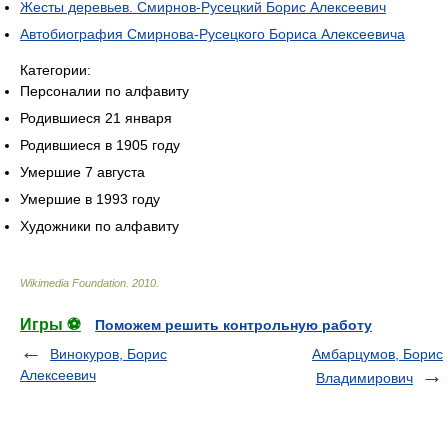
Жесты деревьев. Смирнов-Русецкий Борис Алексеевич
Автобиография Смирнова-Русецкого Бориса Алексеевича
Категории:
Персоналии по алфавиту
Родившиеся 21 января
Родившиеся в 1905 году
Умершие 7 августа
Умершие в 1993 году
Художники по алфавиту
Wikimedia Foundation
.
2010
.
Игры ⚽
Поможем решить контрольную работу
Винокуров, Борис
Амбарцумов, Борис
Алексеевич
Владимирович