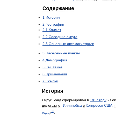
Содержание
1
История
2
География
2
.
1
Климат
2
.
2
Соседние
округа
2
.
3
Основные
автомагистрали
3
Населённые
пункты
4
Демография
5
См
.
также
6
Примечания
7
Ссылки
История
Округ
Бонд
сформирован
в
1817
году
из
ок
делегата
от
Иллинойса
в
Конгрессе
США
,
[
2
]
года
)
.