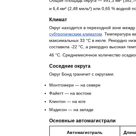
Общая
площадь
округа
—
991
,
3
км
² (
382
,
7
и
6
,
4
км
² (
2
,
48
миль
²)
или
0
,
65
%
водной
п
Климат
Округ
находится
в
переходной
зоне
между
субтропическим
климатом
.
Температура
в
максимальных
33
°
C
в
июле
.
Рекордно
низ
составила
-
22
°
C
,
а
рекордно
высокая
тем
46
°
C
.
Среднемесячное
количество
осадко
Соседние
округа
Округ
Бонд
граничит
с
округами:
Монтгомери
—
на
севере
Файетт
—
на
востоке
Клинтон
—
на
юге
Мэдисон
—
на
западе
Основные
автомагистрали
Автомагистраль
Длин