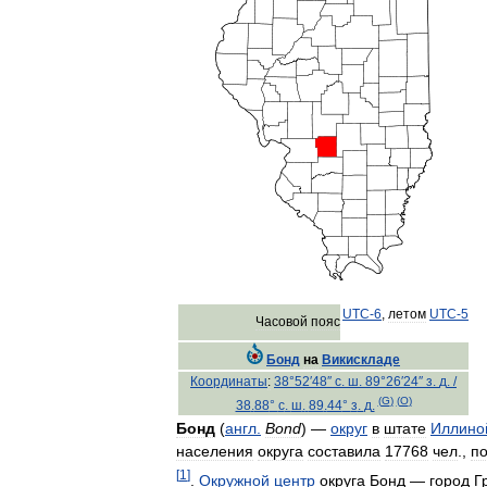
UTC
-
6
,
летом
UTC
-
5
Часовой
пояс
Бонд
на
Викискладе
Координаты
:
38
°
52
′
48
″
с
.
ш
.
89
°
26
′
24
″
з
.
д
.
/
(
G
)
(
O
)
38
.
88
°
с
.
ш
.
89
.
44
°
з
.
д
.
Бонд
(
англ
.
Bond
) —
округ
в
штате
Иллино
населения
округа
составила
17768
чел
.,
п
[
1
]
.
Окружной
центр
округа
Бонд
—
город
Г