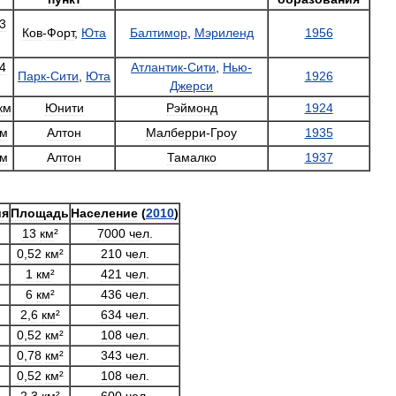
3
Ков
-
Форт
,
Юта
Балтимор
,
Мэриленд
1956
4
Атлантик
-
Сити
,
Нью
-
Парк
-
Сити
,
Юта
1926
Джерси
км
Юнити
Рэймонд
1924
км
Алтон
Малберри
-
Гроу
1935
км
Алтон
Тамалко
1937
ия
Площадь
Население
(
2010
)
13
км
²
7000
чел
.
0
,
52
км
²
210
чел
.
1
км
²
421
чел
.
6
км
²
436
чел
.
2
,
6
км
²
634
чел
.
0
,
52
км
²
108
чел
.
0
,
78
км
²
343
чел
.
0
,
52
км
²
108
чел
.
2
,
3
км
²
600
чел
.