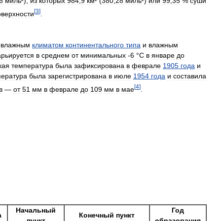
6
миль
²),
из
которых
984
,
9
км
² (
380
,
28
миль
²)
или
99
,
35
%
суши
[
3
]
оверхности
.
влажным
климатом
континентального
типа
и
влажным
арьируется
в
среднем
от
минимальных
-
6
°
C
в
январе
до
кая
температура
была
зафиксирована
в
феврале
1905
года
и
пература
была
зарегистрирована
в
июле
1954
года
и
составила
[
4
]
в
—
от
51
мм
в
феврале
до
109
мм
в
мае
.
Начальный
Год
а
Конечный
пункт
пункт
образования