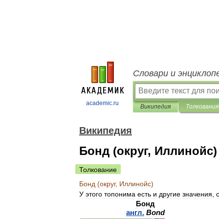
Словари и энциклоп
academic.ru
Википедия
Толкования
Википедия
Бонд (округ, Иллинойс)
Толкование
Бонд
(
округ
,
Иллинойс
)
У
этого
топонима
есть
и
другие
значения
,
Бонд
англ
.
Bond