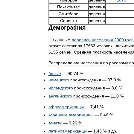
Покахонтас
деревня
Смитборо
деревня
Соренто
деревня
Демография
По
данным
переписи
населения
2000
года
округе
составила
17633
человек
,
насчитыв
6155
семей
.
Средняя
плотность
населени
Распределение
населения
по
расовому
пр
белые
—
90
,
74
%
немецкого
происхождения
—
37
,
0
%
ирландского
происхождения
—
8
,
6
%
английского
происхождения
—
11
,
0
%
афроамериканцы
—
7
,
41
%
коренные
американцы
—
0
,
46
%
азиаты
—
0
,
26
%
латиноамериканцы
—
1
,
43
%
и
др
.