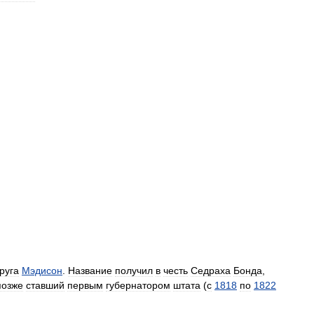
руга
Мэдисон
.
Название
получил
в
честь
Седраха
Бонда
,
позже
ставший
первым
губернатором
штата
(
с
1818
по
1822