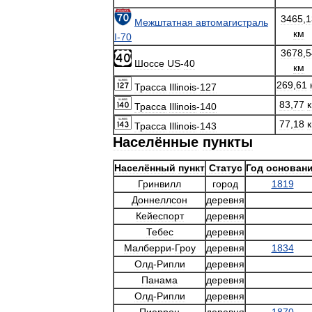
3465
,
1
Межштатная
автомагистраль
км
I
-
70
3678
,
5
Шоссе
US
-
40
км
269
,
61
Трасса
Illinois
-
127
83
,
77
Трасса
Illinois
-
140
77
,
18
Трасса
Illinois
-
143
Населённые
пункты
Населённый
пункт
Статус
Год
основан
Гринвилл
город
1819
Доннеллсон
деревня
Кейеспорт
деревня
Тебес
деревня
Малберри
-
Гроу
деревня
1834
Олд
-
Рипли
деревня
Панама
деревня
Олд
-
Рипли
деревня
Пиеррон
деревня
1870