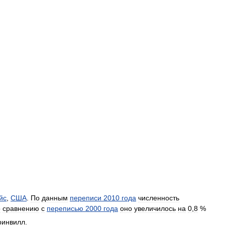
йс
,
США
.
По
данным
переписи
2010
года
численность
о
сравнению
с
переписью
2000
года
оно
увеличилось
на
0
,
8
%
ринвилл
.