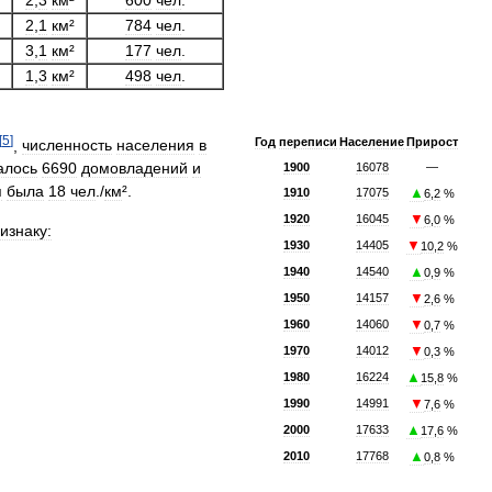
2
,
1
км
²
784
чел
.
3
,
1
км
²
177
чел
.
1
,
3
км
²
498
чел
.
[
5
]
Год
переписи
Население
Прирост
,
численность
населения
в
алось
6690
домовладений
и
1900
16078
—
я
была
18
чел
./
км
².
▲
1910
17075
6
,
2
%
▼
1920
16045
6
,
0
%
изнаку:
▼
1930
14405
10
,
2
%
▲
1940
14540
0
,
9
%
▼
1950
14157
2
,
6
%
▼
1960
14060
0
,
7
%
▼
1970
14012
0
,
3
%
▲
1980
16224
15
,
8
%
▼
1990
14991
7
,
6
%
▲
2000
17633
17
,
6
%
▲
2010
17768
0
,
8
%