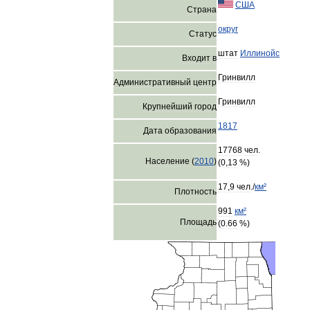
США
Страна
округ
Статус
штат
Иллинойс
Входит
в
Гринвилл
Административный
центр
Гринвилл
Крупнейший
город
1817
Дата
образования
17768
чел
.
Население
(
2010
)
(
0
,
13
%)
17
,
9
чел
./
км
²
Плотность
991
км
²
Площадь
(
0
.
66
%)