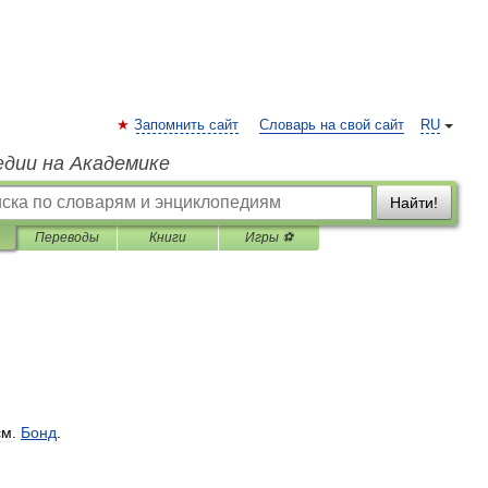
Запомнить сайт
Словарь на свой сайт
RU
едии на Академике
Найти!
Переводы
Книги
Игры ⚽
см
.
Бонд
.