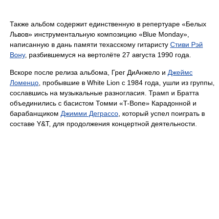
Также альбом содержит единственную в репертуаре «Белых
Львов» инструментальную композицию «Blue Monday»,
написанную в дань памяти техасскому гитаристу
Стиви Рэй
Вону
, разбившемуся на вертолёте 27 августа 1990 года.
Вскоре после релиза альбома, Грег ДиАнжело и
Джеймс
Ломенцо
, пробывшие в White Lion с 1984 года, ушли из группы,
сославшись на музыкальные разногласия. Трамп и Братта
объединились с басистом Томми «T-Bone» Карадонной и
барабанщиком
Джимми Деграссо
, который успел поиграть в
составе Y&T, для продолжения концертной деятельности.