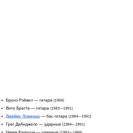
Бруно Рэйвел — гитара
(1984)
Вито Братта — гитара
(1983—1991)
Джеймс Ломенцо
— бас-гитара
(1984—1991)
Грег ДиАнджело — ударные
(1984—1991)
Никки Капоцци — ударные
(1983—1984)