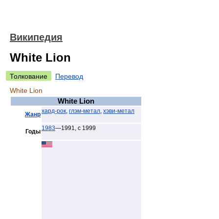
Википедия
White Lion
Толкование
Перевод
White Lion
White Lion
хард-рок
,
глэм-метал
,
хэви-метал
Жанр
1983
—1991, с 1999
Годы