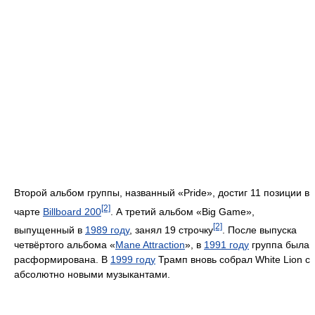
Второй альбом группы, названный «Pride», достиг 11 позиции в
[2]
чарте
Billboard 200
. А третий альбом «Big Game»,
[2]
выпущенный в
1989 году
, занял 19 строчку
. После выпуска
четвёртого альбома «
Mane Attraction
», в
1991 году
группа была
расформирована. В
1999 году
Трамп вновь собрал White Lion с
абсолютно новыми музыкантами.