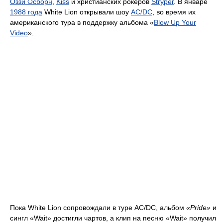
Оззи Осборн
,
Kiss
и христианских рокеров
Stryper
. В январе
1988 года
White Lion открывали шоу
AC/DC
, во время их
американского тура в поддержку альбома «
Blow Up Your
Video
».
Пока White Lion сопровождали в туре AC/DC, альбом
«Pride»
и
сингл «Wait» достигли чартов, а клип на песню «Wait» получил