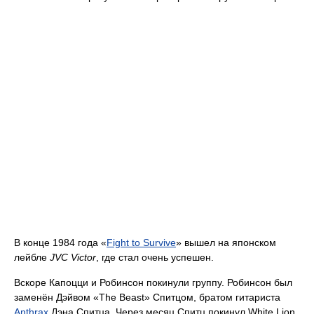
В конце 1984 года «
Fight to Survive
» вышел на японском
лейбле
JVC Victor
, где стал очень успешен.
Вскоре Капоцци и Робинсон покинули группу. Робинсон был
заменён Дэйвом «The Beast» Спитцом, братом гитариста
Anthrax
Дэна Спитца. Через месяц Спитц покинул White Lion