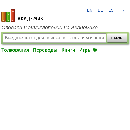
EN
DE
ES
FR
academic.ru
Словари и энциклопедии на Академике
Найти!
Толкования
Переводы
Книги
Игры ⚽