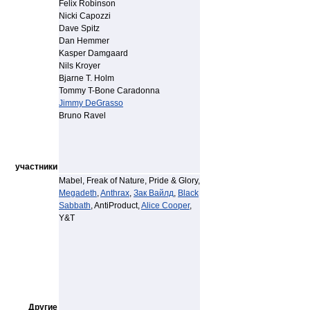
Felix Robinson
Nicki Capozzi
Dave Spitz
Dan Hemmer
Kasper Damgaard
Nils Kroyer
Bjarne T. Holm
Tommy T-Bone Caradonna
Jimmy DeGrasso
Bruno Ravel
участники
Mabel, Freak of Nature, Pride & Glory,
Megadeth
,
Anthrax
,
Зак Вайлд
,
Black
Sabbath
, AntiProduct,
Alice Cooper
,
Y&T
Другие