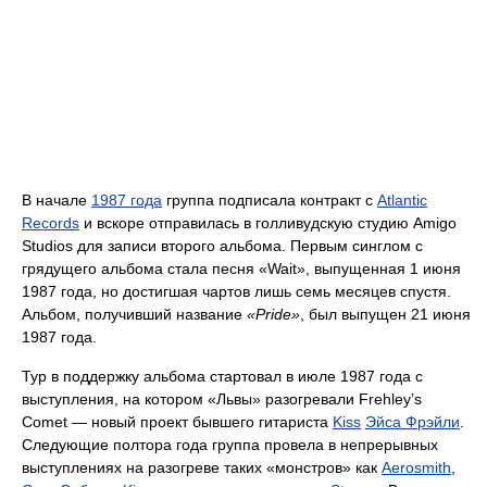
В начале
1987 года
группа подписала контракт с
Atlantic
Records
и вскоре отправилась в голливудскую студию Amigo
Studios для записи второго альбома. Первым синглом с
грядущего альбома стала песня «Wait», выпущенная 1 июня
1987 года, но достигшая чартов лишь семь месяцев спустя.
Альбом, получивший название
«Pride»
, был выпущен 21 июня
1987 года.
Тур в поддержку альбома стартовал в июле 1987 года с
выступления, на котором «Львы» разогревали Frehley’s
Comet — новый проект бывшего гитариста
Kiss
Эйса Фрэйли
.
Следующие полтора года группа провела в непрерывных
выступлениях на разогреве таких «монстров» как
Aerosmith
,