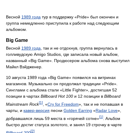
Весной
1989 года
тур в поддержку «Pride» был окончен и
группа немедленно приступила к работе над следующим
альбомом.
Big Game
Весной
1989 года
, так и не отдохнув, группа вернулась в
голливудскую Amigo Studios, где записала новый альбом,
названный «Big Game». Продюсером альбома снова выступил
Майкл Вэйдженер.
10 августа 1989 года «Big Game» появился на витринах
магазинов. Музыкально он продолжал традиции «Pride».
Синглами с альбома стали «Little Fighter», достигшая 52
позиции в чартах
Billboard Hot 100
и 12 позиции в
Billboard
[1]
Mainstream Rock
, «
Cry for Freedom
», так и не попавшая в
чарты, и
кавер-версия
песни
Golden Earring
«
Radar Love
»,
[1]
добравшаяся лишь 59 места в «горячей сотне»
. Альбом
быстро достиг статуса золотого, и занял 19 строчку в чарте
[2]
Billboard 200
.