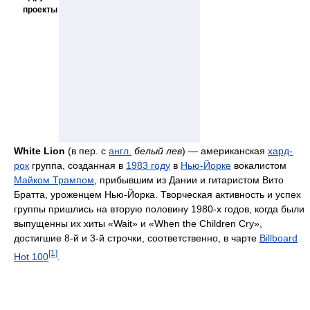
проекты
White Lion
(в пер. с
англ.
белый лев
) — американская
хард-
рок
группа, созданная в
1983 году
в
Нью-Йорке
вокалистом
Майком Трампом
, прибывшим из Дании и гитаристом Вито
Братта, уроженцем Нью-Йорка. Творческая активность и успех
группы пришлись на вторую половину 1980-х годов, когда были
выпущенны их хиты «Wait» и «When the Children Cry»,
достигшие 8-й и 3-й строчки, соответственно, в чарте
Billboard
[1]
Hot 100
.