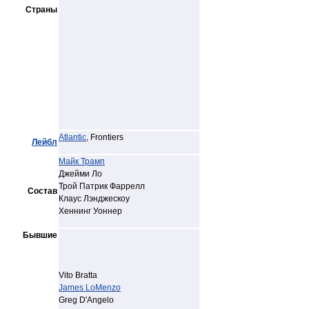
Страны
Atlantic
, Frontiers
Лейбл
Майк Трамп
Джейми Ло
Трой Патрик Фаррелл
Состав
Клаус Лэнджескоу
Хеннинг Уоннер
Бывшие
Vito Bratta
James LoMenzo
Greg D'Angelo