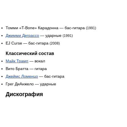
Томми «T-Bone» Карадонна — бас-гитара
(1991)
Джимми Деграссо
— ударные
(1991)
EJ Curse — бас-гитара
(2008)
Классический состав
Майк Трамп
— вокал
Вито Братта — гитара
Джеймс Ломенцо
— бас-гитара
Грег ДиАнжело — ударные
Дискография