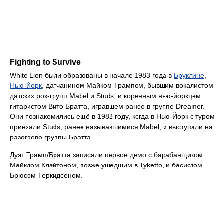
Fighting to Survive
White Lion были образованы в начале 1983 года в
Бруклине
,
Нью-Йорк
, датчанином Майком Трампом, бывшим вокалистом
датских рок-групп Mabel и Studs, и коренным нью-йоркцем
гитаристом Вито Братта, игравшем ранее в группе Dreamer.
Они познакомились ещё в 1982 году, когда в Нью-Йорк с туром
приехали Studs, ранее называвшимися Mabel, и выступали на
разогреве группы Братта.
Дуэт Трамп/Братта записали первое демо с барабанщиком
Майклом Клэйтоном, позже ушедшим в Tyketto, и басистом
Брюсом Теркидсеном.