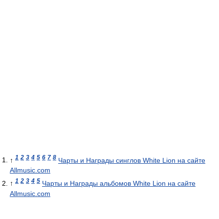
1
2
3
4
5
6
7
8
↑
Чарты и Награды синглов White Lion на сайте
Allmusic.com
1
2
3
4
5
↑
Чарты и Награды альбомов White Lion на сайте
Allmusic.com