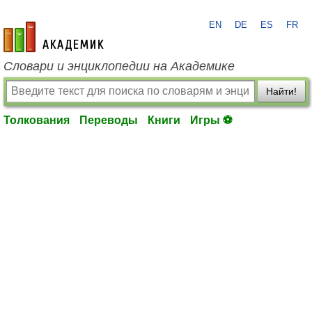
EN
DE
ES
FR
academic.ru
Словари и энциклопедии на Академике
Найти!
Толкования
Переводы
Книги
Игры ⚽