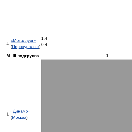
1:4
«Металлург»
4
0:4
(
Первоуральск
)
М
III подгруппа
1
«Динамо»
1
(
Москва
)