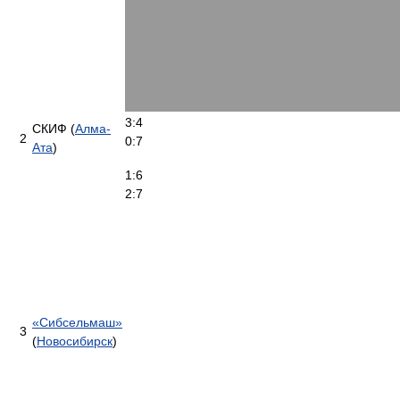
3:4
СКИФ (
Алма-
2
0:7
Ата
)
1:6
2:7
«Сибсельмаш»
3
(
Новосибирск
)