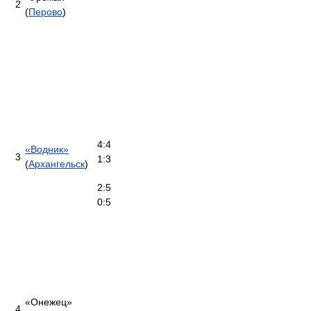
2
(
Перово
)
4:4
«Водник»
3
1:3
(
Архангельск
)
2:5
0:5
«Онежец»
4