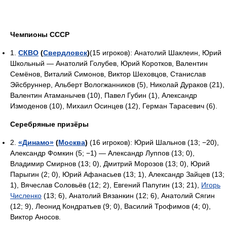
Чемпионы СССР
1.
СКВО
(
Свердловск
)
(15 игроков): Анатолий Шаклеин, Юрий
Школьный — Анатолий Голубев, Юрий Коротков, Валентин
Семёнов, Виталий Симонов, Виктор Шеховцов, Станислав
Эйсбруннер, Альберт Вологжанников (5), Николай Дураков (21),
Валентин Атаманычев (10), Павел Губин (1), Александр
Измоденов (10), Михаил Осинцев (12), Герман Тарасевич (6).
Серебряные призёры
2.
«Динамо»
(
Москва
)
(16 игроков): Юрий Шальнов (13; −20),
Александр Фомкин (5; −1) — Александр Луппов (13; 0),
Владимир Смирнов (13; 0), Дмитрий Морозов (13; 0), Юрий
Парыгин (2; 0), Юрий Афанасьев (13; 1), Александр Зайцев (13;
1), Вячеслав Соловьёв (12; 2), Евгений Папугин (13; 21),
Игорь
Численко
(13; 6), Анатолий Вязанкин (12; 6), Анатолий Сягин
(12; 9), Леонид Кондратьев (9; 0), Василий Трофимов (4; 0),
Виктор Аносов.