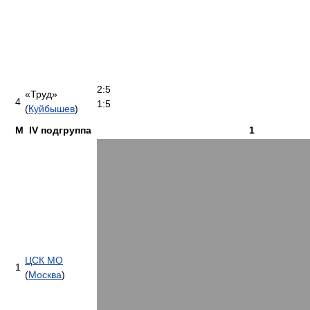
2:5
«Труд»
4
1:5
(
Куйбышев
)
М
IV подгруппа
1
ЦСК МО
1
(
Москва
)