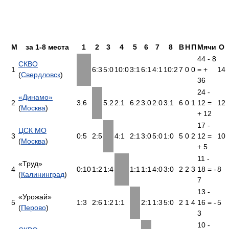
М
за 1-8 места
1
2
3
4
5
6
7
8
В
Н
П
Мячи
О
44 - 8
СКВО
1
6:3
5:0
10:0
3:1
6:1
4:1
10:2
7
0
0
= +
14
(
Свердловск
)
36
24 -
«Динамо»
2
3:6
5:2
2:1
6:2
3:0
2:0
3:1
6
0
1
12 =
12
(
Москва
)
+ 12
17 -
ЦСК МО
3
0:5
2:5
4:1
2:1
3:0
5:0
1:0
5
0
2
12 =
10
(
Москва
)
+ 5
11 -
«Труд»
4
0:10
1:2
1:4
1:1
1:1
4:0
3:0
2
2
3
18 = -
8
(
Калининград
)
7
13 -
«Урожай»
5
1:3
2:6
1:2
1:1
2:1
1:3
5:0
2
1
4
16 = -
5
(
Перово
)
3
10 -