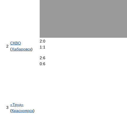
2:0
СКВО
2
1:1
(
Хабаровск
)
2:6
0:6
«Труд»
3
(
Красноярск
)