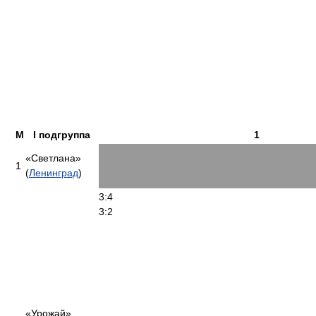
М
I подгруппа
1
«Светлана»
1
(
Ленинград
)
3:4
3:2
«Урожай»