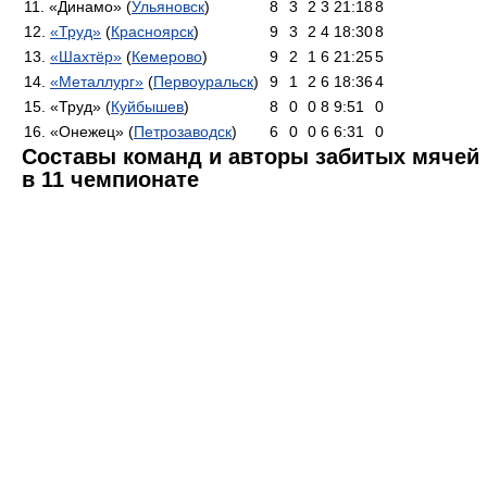
11. «Динамо» (
Ульяновск
)
8
3
2
3
21:18
8
12.
«Труд»
(
Красноярск
)
9
3
2
4
18:30
8
13.
«Шахтёр»
(
Кемерово
)
9
2
1
6
21:25
5
14.
«Металлург»
(
Первоуральск
)
9
1
2
6
18:36
4
15. «Труд» (
Куйбышев
)
8
0
0
8
9:51
0
16. «Онежец» (
Петрозаводск
)
6
0
0
6
6:31
0
Составы команд и авторы забитых мячей
в 11 чемпионате