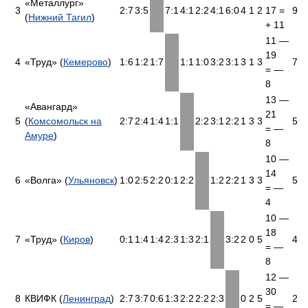
«Металлург»
3
2:7
3:5
7:1
4:1
2:2
4:1
6:0
4
1
2
17 =
9
(
Нижний Тагил
)
+ 11
11 —
19
4
«Труд» (
Кемерово
)
1:6
1:2
1:7
1:1
1:0
3:2
3:1
3
1
3
7
= —
8
13 —
«Авангард»
21
5
(
Комсомольск на
2:7
2:4
1:4
1:1
2:2
3:1
2:2
1
3
3
5
= —
Амуре
)
8
10 —
14
6
«Волга» (
Ульяновск
)
1:0
2:5
2:2
0:1
2:2
1:2
2:2
1
3
3
5
= —
4
10 —
18
7
«Труд» (
Киров
)
0:1
1:4
1:4
2:3
1:3
2:1
3:2
2
0
5
4
= —
8
12 —
30
8
КВИФК (
Ленинград
)
2:7
3:7
0:6
1:3
2:2
2:2
2:3
0
2
5
2
= —