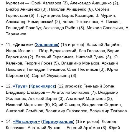
Курлович — Юрий Авлияров (3), Александр Анищенко (2),
Виктор Анищенко (3), Николай Анищенко (6), Сергей
Горностаев (6), Г. Дмитриев, Борис Казанцев, В. Мурзин,
Александр Немировский (2), Борис Петраченко, Н. Пивкин,
Геннадий Почебут, Александр Рыбин (3), Михаил Савоськин, Н.
Тараканов.
11.
«Динамо» (
Ульяновск
)
(15 игроков): Василий Лацейко,
Игорь Ивонин — Пётр Булдаковский, Лев Гаврилов, Борис
Герасимов (2), Евгений Герасимов, Николай Гунин (3), Ю.
Калёнов, Георгий Лосев (5), Владимир Монахов, Аркадий
Николаев, Геннадий Печканов, Олег Плотников (3), Юрий
Широков (5), Сергей Эдукарьянц (3).
12.
«Труд»
(
Красноярск
)
(12 игроков): Геннадий Зотин,
Владимир Елизаров — Анатолий Бочкарёв (7), Владимир
Жилионис, Алексей Зорин (3), Анатолий Мартынов (3),
Николай Мартынов (5), Юрий Свищев, Владислав Седякин,
Анатолий Семёнов, Владимир Сивоволов, Владимир Тюганов.
14.
«Металлург»
(
Первоуральск
)
(15 игроков): Леонид
Козлачков, Анатолий Лутков — Евгений Артёмов (3), Юрий