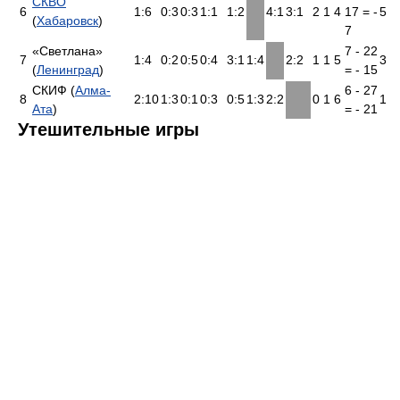
СКВО
6
1:6
0:3
0:3
1:1
1:2
4:1
3:1
2
1
4
17 = -
5
(
Хабаровск
)
7
«Светлана»
7 - 22
7
1:4
0:2
0:5
0:4
3:1
1:4
2:2
1
1
5
3
(
Ленинград
)
= - 15
СКИФ (
Алма-
6 - 27
8
2:10
1:3
0:1
0:3
0:5
1:3
2:2
0
1
6
1
Ата
)
= - 21
Утешительные игры