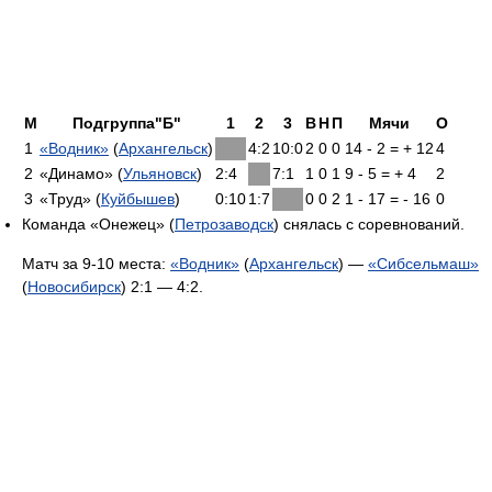
М
Подгруппа"Б"
1
2
3
В
Н
П
Мячи
О
1
«Водник»
(
Архангельск
)
4:2
10:0
2
0
0
14 - 2 = + 12
4
2
«Динамо» (
Ульяновск
)
2:4
7:1
1
0
1
9 - 5 = + 4
2
3
«Труд» (
Куйбышев
)
0:10
1:7
0
0
2
1 - 17 = - 16
0
Команда «Онежец» (
Петрозаводск
) снялась с соревнований.
Матч за 9-10 места:
«Водник»
(
Архангельск
) —
«Сибсельмаш»
(
Новосибирск
) 2:1 — 4:2.