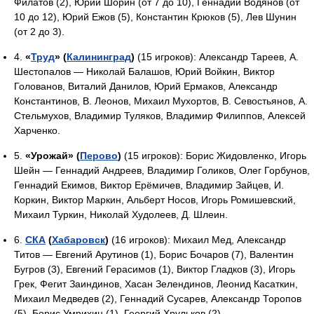
Филатов (2), Юрий Шорин (от 7 до 10), Геннадий Водянов (от
10 до 12), Юрий Ежов (5), Константин Крюков (5), Лев Шунин
(от 2 до 3).
4.
«
Труд
» (
Калининград
)
(15 игроков): Александр Тареев, А.
Шестопалов — Николай Балашов, Юрий Войкин, Виктор
Голованов, Виталий Данилов, Юрий Ермаков, Александр
Константинов, В. Леонов, Михаил Мухортов, В. Севостьянов, А.
Стельмухов, Владимир Туляков, Владимир Филиппов, Алексей
Харченко.
5.
«Урожай» (
Перово
)
(15 игроков): Борис Жидовленко, Игорь
Шейн — Геннадий Андреев, Владимир Голиков, Олег Горбунов,
Геннадий Екимов, Виктор Ерёмичев, Владимир Зайцев, И.
Коркин, Виктор Маркин, Альберт Носов, Игорь Ромишевский,
Михаил Туркин, Николай Худолеев, Д. Шлеин.
6.
СКА
(
Хабаровск
)
(16 игроков): Михаил Мед, Александр
Титов — Евгений Арутинов (1), Борис Бочаров (7), Валентин
Бугров (3), Евгений Герасимов (1), Виктор Гладков (3), Игорь
Грек, Фегит Заиндинов, Хасан Зелендинов, Леонид Касаткин,
Михаил Медведев (2), Геннадий Сусарев, Александр Торопов
(5), Борис Умрихин (1), Георгий Хрульков (2).