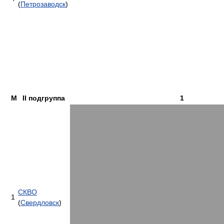
(
Петрозаводск
)
М
II подгруппа
1
СКВО
1
(
Свердловск
)