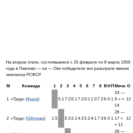
На втором этапе, состоявшемся с 25 февраля по 8 марта 1959
года в Павлово — на — Оке победители зон разыграли звание
чемпиона РСФСР.
М
Команда
1
2
3
4
5
6
7
8
В
Н
П
Мячи
О
33 —
1
«Труд» (
Курск
)
5:1
7:2
6:1
7:2
0:1
1:0
7:2
6
0
1
9 = +
12
14
28 —
2
«Труд» (
Обухово
)
1:5
5:3
2:1
4:2
5:2
4:1
7:3
6
0
1
17 =
12
+ 11
28 —