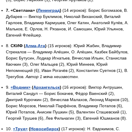
7. «Светлана» (
Ленинград
)
(14 игроков): Борис Богомазов, В.
Дубарев — Виктор Буклимов, Николай Виханский, Виталий
Гарлоев, Владимир Кармушев, Олег Катин, Анатолий Кулёв, А.
Мальков, Е. Орлов, Н. Рязанов, И. Самошин, Юрий Ульянов,
Евгений Флейшер.
8.
СКИФ (
Алма-Ата
)
(15 игроков): Юрий Жабин, Владимир
Стрекалов — Владимир Алёшин, О. Алёшин, Казбек Байбулов,
Борис Бутусин, Лодиар Игнатьев, Вячеслав Ильин, Станислав
Квочкин (3), Олег Мальцев (2), Юрий Минеев, Юрий
Непомнющий (6), Иван Рогачёв (2), Константин Суетнов (1), В.
Трегубов.
Автор 1 мяча неизвестен
.
9.
«Водник»
(
Архангельск
)
(16 игроков): Виктор Антрушин,
Виталий Сандул — Борис Бокачев, Фёдор Ваенский (2),
Дмитрий Курочкин (2), Вячеслав Малахов, Леонид Марков (10),
Борис Морозов, Николай Парфёнов, Владимир Потапов (6),
Юрий Потапов, Анисим Пушкин (5), Валентин Сташевский (1),
Георгий Трушев (6), Лев Фильчагин (3), Евгений Юшманов (8).
10.
«Труд»
(
Новосибирск
)
(17 игроков): Н. Евдокимов, С.