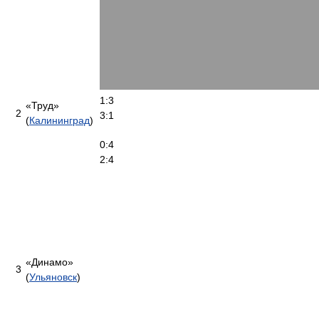
1:3
«Труд»
2
3:1
(
Калининград
)
0:4
2:4
«Динамо»
3
(
Ульяновск
)