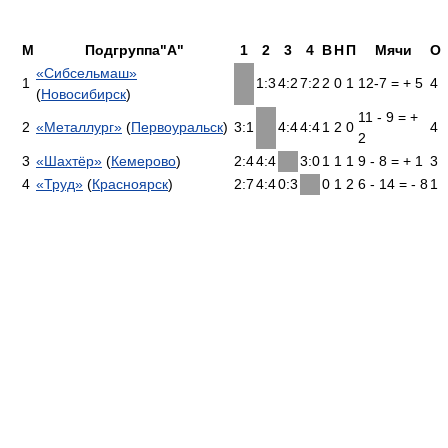
М
Подгруппа"А"
1
2
3
4
В
Н
П
Мячи
О
«Сибсельмаш»
1
1:3
4:2
7:2
2
0
1
12-7 = + 5
4
(
Новосибирск
)
11 - 9 = +
2
«Металлург»
(
Первоуральск
)
3:1
4:4
4:4
1
2
0
4
2
3
«Шахтёр»
(
Кемерово
)
2:4
4:4
3:0
1
1
1
9 - 8 = + 1
3
4
«Труд»
(
Красноярск
)
2:7
4:4
0:3
0
1
2
6 - 14 = - 8
1