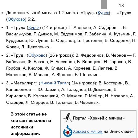
18
Дополнительный матч за 1-2 место: «Труд» (
Курск
) — «Труд»
(
Обухово
) 5:2.
1. «Труд» (
Курск
) (14 игроков): Г. Андреев, А. Сидоров — В.
Васильчуков, Г. Дьяков, М. Евдокимов, Г. Забелин, А. Кузьмин, Г.
Курдюмов, Ю. Лунин, В. Ордынец, Б. Протонин, В. Серденко, Н.
Фокин, Л. Щеколенко.
2. «Труд» (
Обухово
) (16 игроков): В. Федоринов, В. Чернов — Г.
Бабочкин, Ф. Базаев, Е. Бессонов, Б. Вороцков, Н. Горохов, В.
Грибов, А. Кислов, Ф. Климов, А. Корнеев, Е. Лаптев, В.
Маленков, В. Маслов, А. Фролов, В. Шевелин.
3. «Металлург» (
Нижний Тагил
) (14 игроков): В. Костерин, В.
Канашенков — Ю. Варзин, А. Голоднев, В. Дымиков, В.
Кириллов, Б. Коломацкий, Ю. Макеев, Р. Мейер, Н. Назаров, А.
Старцев, Л. Старцев, В. Таланов, В. Чермных.
В этой статье не
Портал
«Хоккей с мячом»
хватает ссылок на
источники
?
Хоккей с мячом
на Викискладе
информации.