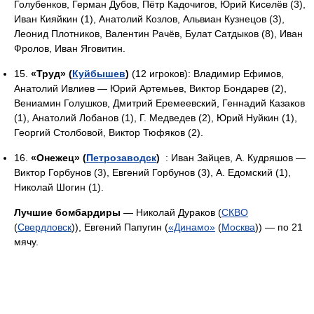
Голубенков, Герман Дубов, Пётр Кадочигов, Юрий Киселёв (3),
Иван Кияйкин (1), Анатолий Козлов, Альвиан Кузнецов (3),
Леонид Плотников, Валентин Рачёв, Булат Сатдыков (8), Иван
Фролов, Иван Яговитин.
15.
«Труд» (
Куйбышев
)
(12 игроков): Владимир Ефимов,
Анатолий Ивлиев — Юрий Артемьев, Виктор Бондарев (2),
Вениамин Голушков, Дмитрий Еремеевский, Геннадий Казаков
(1), Анатолий Лобанов (1), Г. Медведев (2), Юрий Нуйкин (1),
Георгий Столбовой, Виктор Тюфяков (2).
16.
«Онежец» (
Петрозаводск
)
: Иван Зайцев, А. Кудряшов —
Виктор Горбунов (3), Евгений Горбунов (3), А. Едомский (1),
Николай Шогин (1).
Лучшие бомбардиры
— Николай Дураков (
СКВО
(
Свердловск
)), Евгений Папугин (
«Динамо»
(
Москва
)) — по 21
мячу.