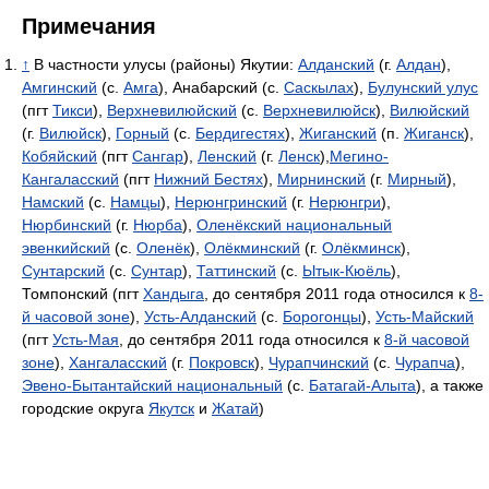
Примечания
↑
В частности улусы (районы) Якутии:
Алданский
(г.
Алдан
),
Амгинский
(с.
Амга
), Анабарский (с.
Саскылах
),
Булунский улус
(пгт
Тикси
),
Верхневилюйский
(с.
Верхневилюйск
),
Вилюйский
(г.
Вилюйск
),
Горный
(с.
Бердигестях
),
Жиганский
(п.
Жиганск
),
Кобяйский
(пгт
Сангар
),
Ленский
(г.
Ленск
),
Мегино-
Кангаласский
(пгт
Нижний Бестях
),
Мирнинский
(г.
Мирный
),
Намский
(с.
Намцы
),
Нерюнгринский
(г.
Нерюнгри
),
Нюрбинский
(г.
Нюрба
),
Оленёкский национальный
эвенкийский
(с.
Оленёк
),
Олёкминский
(г.
Олёкминск
),
Сунтарский
(с.
Сунтар
),
Таттинский
(с.
Ытык-Кюёль
),
Томпонский (пгт
Хандыга
, до сентября 2011 года относился к
8-
й часовой зоне
),
Усть-Алданский
(с.
Борогонцы
),
Усть-Майский
(пгт
Усть-Мая
, до сентября 2011 года относился к
8-й часовой
зоне
),
Хангаласский
(г.
Покровск
),
Чурапчинский
(с.
Чурапча
),
Эвено-Бытантайский национальный
(с.
Батагай-Алыта
), а также
городские округа
Якутск
и
Жатай
)