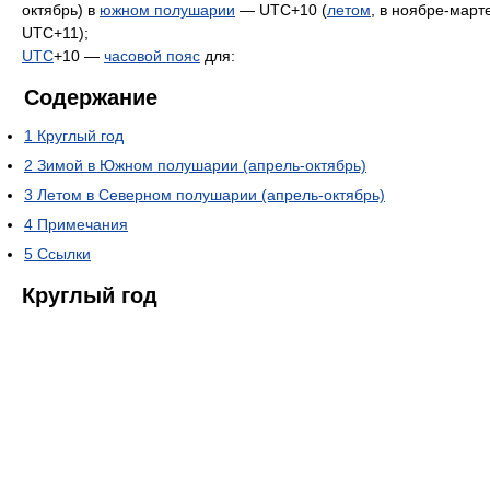
октябрь) в
южном полушарии
— UTC+10 (
летом
, в ноябре-март
UTC+11);
UTC
+10 —
часовой пояс
для:
Содержание
1
Круглый год
2
Зимой в Южном полушарии (апрель-октябрь)
3
Летом в Северном полушарии (апрель-октябрь)
4
Примечания
5
Ссылки
Круглый год