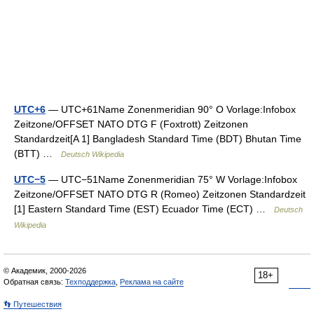
UTC+6
— UTC+61Name Zonenmeridian 90° O Vorlage:Infobox
Zeitzone/OFFSET NATO DTG F (Foxtrott) Zeitzonen
Standardzeit[A 1] Bangladesh Standard Time (BDT) Bhutan Time
(BTT) …
Deutsch Wikipedia
UTC−5
— UTC−51Name Zonenmeridian 75° W Vorlage:Infobox
Zeitzone/OFFSET NATO DTG R (Romeo) Zeitzonen Standardzeit
[1] Eastern Standard Time (EST) Ecuador Time (ECT) …
Deutsch
Wikipedia
© Академик, 2000-2026
18+
Обратная связь:
Техподдержка
,
Реклама на сайте
👣 Путешествия