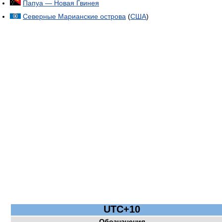
Папуа — Новая Гвинея
Северные Марианские острова
(
США
)
UTC+10
Обозначения