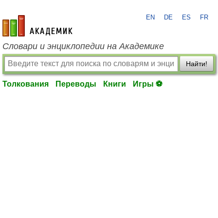
EN
DE
ES
FR
academic.ru
Словари и энциклопедии на Академике
Найти!
Толкования
Переводы
Книги
Игры ⚽