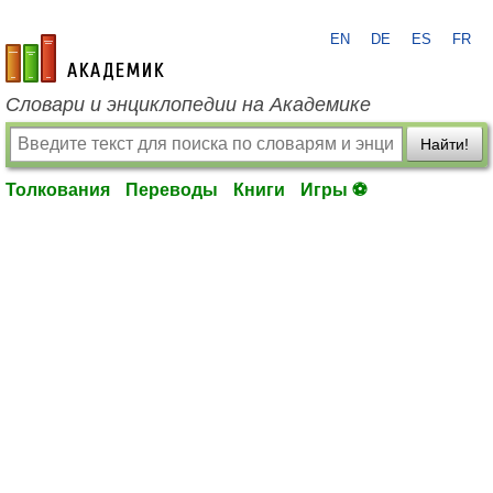
EN
DE
ES
FR
academic.ru
Словари и энциклопедии на Академике
Найти!
Толкования
Переводы
Книги
Игры ⚽