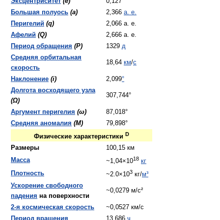
Эксцентриситет
(e)
0,127
Большая полуось
(a)
2,366
а. е.
Перигелий
(q)
2,066 а. е.
Афелий
(Q)
2,666 а. е.
Период обращения
(P)
1329
д
Средняя орбитальная
18,64
км
/
с
скорость
Наклонение
(i)
2,099
°
Долгота восходящего узла
307,744°
(Ω)
Аргумент перигелия
(ω)
87,018°
Средняя аномалия
(M)
79,898°
D
Физические характеристики
Размеры
100,15 км
18
Масса
~1,04×10
кг
3
Плотность
~2.0×10
кг/
м³
Ускорение свободного
~0,0279 м/с²
падения
на поверхности
2-я космическая скорость
~0,0527 км/с
Период вращения
13,686
ч