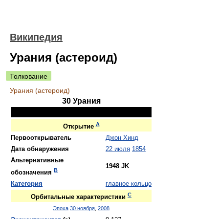
Википедия
Урания (астероид)
Толкование
Урания (астероид)
30 Урания
[[Файл:|275px|]]
A
Открытие
Первооткрыватель
Джон Хинд
Дата обнаружения
22 июля
1854
Альтернативные
1948 JK
B
обозначения
Категория
главное кольцо
C
Орбитальные характеристики
Эпоха
30 ноября
,
2008