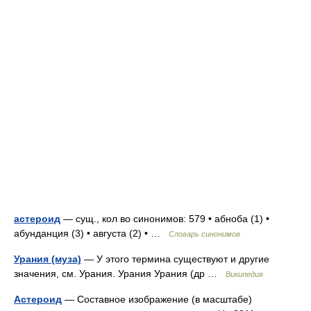
астероид
— сущ., кол во синонимов: 579 • абноба (1) •
абунданция (3) • августа (2) • …
Словарь синонимов
Урания (муза)
— У этого термина существуют и другие
значения, см. Урания. Урания Урания (др …
Википедия
Астероид
— Составное изображение (в масштабе)