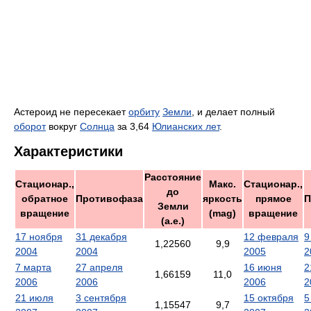
Астероид не пересекает
орбиту
Земли
, и делает полный
оборот
вокруг
Солнца
за 3,64
Юлианских лет
.
Характеристики
Расстояние
Стационар.,
Макс.
Стационар.,
до
обратное
Противофаза
яркость
прямое
П
Земли
вращение
(mag)
вращение
(а.е.)
17 ноября
31 декабря
12 февраля
9
1,22560
9,9
2004
2004
2005
2
7 марта
27 апреля
16 июня
2
1,66159
11,0
2006
2006
2006
2
21 июля
3 сентября
15 октября
5
1,15547
9,7