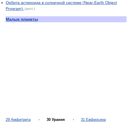
Орбита астероида в солнечной системе (Near-Earth Object
Program).
(англ.)
Малые планеты
29 Амфитрита
·
30 Урания
·
31 Евфросина