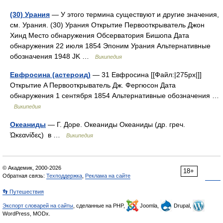
(30) Урания
— У этого термина существуют и другие значения,
см. Урания. (30) Урания Открытие Первооткрыватель Джон
Хинд Место обнаружения Обсерватория Бишопа Дата
обнаружения 22 июля 1854 Эпоним Урания Альтернативные
обозначения 1948 JK …
Википедия
Евфросина (астероид)
— 31 Евфросина [[Файл:|275px|]]
Открытие A Первооткрыватель Дж. Фергюсон Дата
обнаружения 1 сентября 1854 Альтернативные обозначения …
Википедия
Океаниды
— Г. Доре. Океаниды Океаниды (др. греч.
Ὠκεανίδες) в …
Википедия
© Академик, 2000-2026
18+
Обратная связь:
Техподдержка
,
Реклама на сайте
👣 Путешествия
Экспорт словарей на сайты
, сделанные на PHP,
Joomla,
Drupal,
WordPress, MODx.