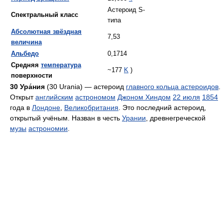
Астероид S-
Спектральный класс
типа
Абсолютная звёздная
7,53
величина
Альбедо
0,1714
Средняя
температура
~177
K
)
поверхности
30 Ура́ния
(30 Urania) — астероид
главного кольца астероидов
.
Открыт
английским
астрономом
Джоном Хиндом
22 июля
1854
года в
Лондоне
,
Великобритания
. Это последний астероид,
открытый учёным. Назван в честь
Урании
, древнегреческой
музы
астрономии
.