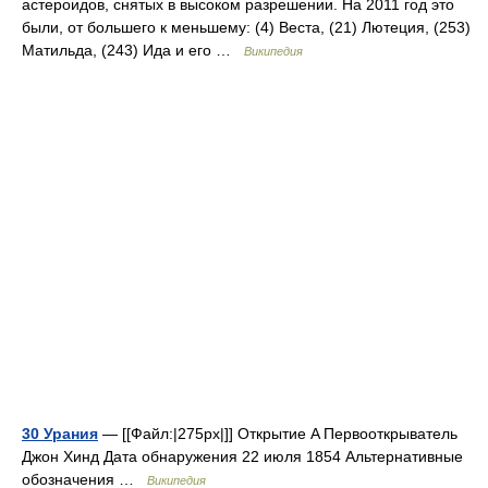
астероидов, снятых в высоком разрешении. На 2011 год это
были, от большего к меньшему: (4) Веста, (21) Лютеция, (253)
Матильда, (243) Ида и его …
Википедия
30 Урания
— [[Файл:|275px|]] Открытие A Первооткрыватель
Джон Хинд Дата обнаружения 22 июля 1854 Альтернативные
обозначения …
Википедия