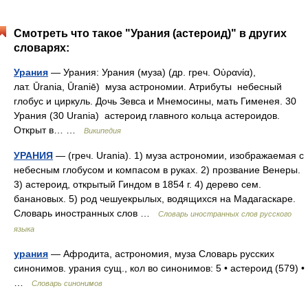
Смотреть что такое "Урания (астероид)" в других
словарях:
Урания
— Урания: Урания (муза) (др. греч. Οὐρανία),
лат. Ūrania, Ūraniē) муза астрономии. Атрибуты небесный
глобус и циркуль. Дочь Зевса и Мнемосины, мать Гименея. 30
Урания (30 Urania) астероид главного кольца астероидов.
Открыт в… …
Википедия
УРАНИЯ
— (греч. Urania). 1) муза астрономии, изображаемая с
небесным глобусом и компасом в руках. 2) прозвание Венеры.
3) астероид, открытый Гиндом в 1854 г. 4) дерево сем.
банановых. 5) род чешуекрылых, водящихся на Мадагаскаре.
Словарь иностранных слов …
Словарь иностранных слов русского
языка
урания
— Афродита, астрономия, муза Словарь русских
синонимов. урания сущ., кол во синонимов: 5 • астероид (579) •
…
Словарь синонимов