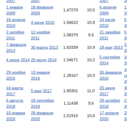
2007
2007
2007
2
1 января
18 февраля
6 апреля
1
1,47270
10,5
2009
2009
2009
2
16 апреля
24 июля
5
4 июня
2010
1,56622
10,8
2010
2010
2
2 октября
12 ноября
21 декабря
5
1,08379
9,6
2011
2011
2011
2
7 февраля
2
30 марта
2013
1,63339
10,9
18 мая
2013
2013
2
5 сентября
1
4 июня
2014
20 июля
2014
1,34671
10,2
2014
2
1
29 ноября
13 января
26 февраля
1,28167
10,0
с
2015
2016
2016
2
16 марта
25 июня
3
5 мая
2017
1,65301
11,0
2017
2017
2
6 августа
18 сентября
29 октября
2
1,11438
9,6
2018
2018
2018
2
10 января
28 февраля
17 апреля
2
1,51915
10,6
2020
2020
2020
2