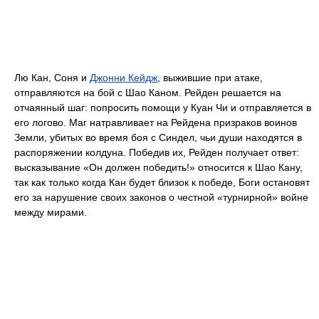
Лю Кан, Соня и
Джонни Кейдж
, выжившие при атаке,
отправляются на бой с Шао Каном. Рейден решается на
отчаянный шаг: попросить помощи у Куан Чи и отправляется в
его логово. Маг натравливает на Рейдена призраков воинов
Земли, убитых во время боя с Синдел, чьи души находятся в
распоряжении колдуна. Победив их, Рейден получает ответ:
высказывание «Он должен победить!» относится к Шао Кану,
так как только когда Кан будет близок к победе, Боги остановят
его за нарушение своих законов о честной «турнирной» войне
между мирами.