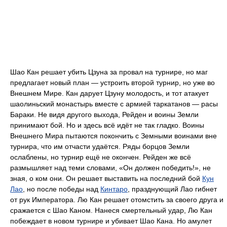
Шао Кан решает убить Цзуна за провал на турнире, но маг
предлагает новый план — устроить второй турнир, но уже во
Внешнем Мире. Кан дарует Цзуну молодость, и тот атакует
шаолиньский монастырь вместе с армией таркатанов — расы
Бараки. Не видя другого выхода, Рейден и воины Земли
принимают бой. Но и здесь всё идёт не так гладко. Воины
Внешнего Мира пытаются покончить с Земными воинами вне
турнира, что им отчасти удаётся. Ряды борцов Земли
ослаблены, но турнир ещё не окончен. Рейден же всё
размышляет над теми словами, «Он должен победить!», не
зная, о ком они. Он решает выставить на последний бой
Кун
Лао
, но после победы над
Кинтаро
, празднующий Лао гибнет
от рук Императора. Лю Кан решает отомстить за своего друга и
сражается с Шао Каном. Нанеся смертельный удар, Лю Кан
побеждает в новом турнире и убивает Шао Кана. Но амулет