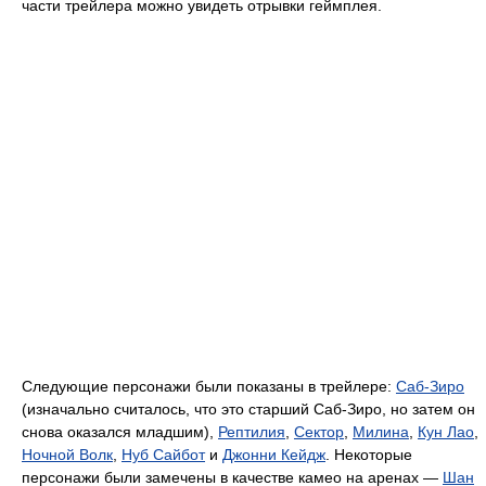
части трейлера можно увидеть отрывки геймплея.
Следующие персонажи были показаны в трейлере:
Саб-Зиро
(изначально считалось, что это старший Саб-Зиро, но затем он
снова оказался младшим),
Рептилия
,
Сектор
,
Милина
,
Кун Лао
,
Ночной Волк
,
Нуб Сайбот
и
Джонни Кейдж
. Некоторые
персонажи были замечены в качестве камео на аренах —
Шан