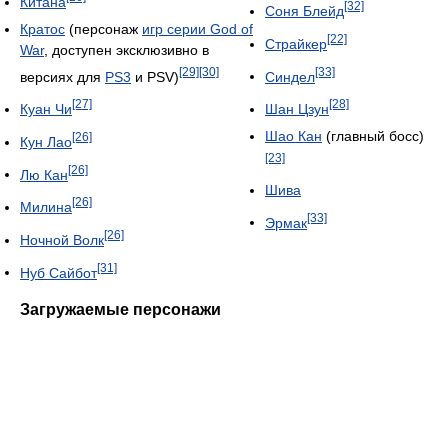
Китана
[32]
Соня Блейд
Кратос
(персонаж
игр серии God of
[22]
Страйкер
War
, доступен эксклюзивно в
[29]
[30]
[33]
версиях для
PS3
и PSV)
Синдел
[27]
[28]
Куан Чи
Шан Цзун
Шао Кан
(главный босс)
[26]
Кун Лао
[23]
[26]
Лю Кан
Шива
[26]
Милина
[33]
Эрмак
[26]
Ночной Волк
[31]
Нуб Сайбот
Загружаемые персонажи