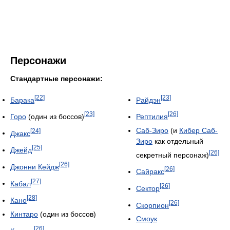
Персонажи
Стандартные персонажи:
[22]
[23]
Барака
Райдэн
[23]
[26]
Горо
(один из боссов)
Рептилия
Саб-Зиро
(и
Кибер Саб-
[24]
Джакс
Зиро
как отдельный
[25]
Джейд
[26]
секретный персонаж)
[26]
Джонни Кейдж
[26]
Сайракс
[27]
Кабал
[26]
Сектор
[28]
Кано
[26]
Скорпион
Кинтаро
(один из боссов)
Смоук
[26]