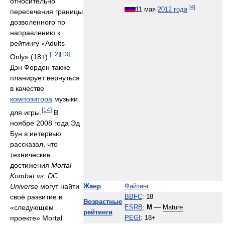
относительно
[4]
11 мая
2012 года
пересечения границы
дозволенного по
направлению к
рейтингу «Adults
[12]
[13]
Only» (18+).
Дэн Форден также
планирует вернуться
в качестве
композитора
музыки
[14]
для игры.
В
ноябре 2008 года Эд
Бун в интервью
рассказал, что
технические
достижения
Mortal
Kombat vs. DC
Universe
могут найти
Жанр
Файтинг
своё развитие в
BBFC
: 18
Возрастные
«следующем
ESRB
:
M
—
Mature
рейтинги
проекте» Mortal
PEGI
: 18+