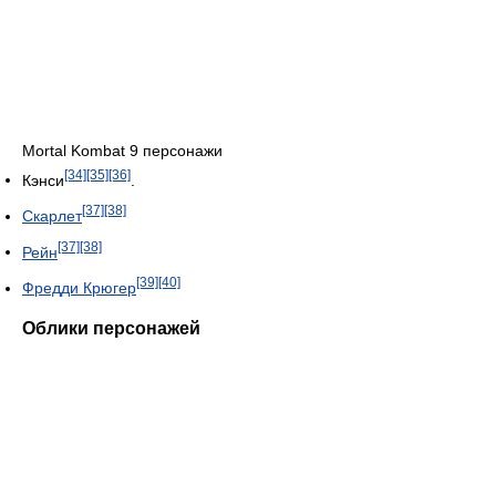
Mortal Kombat 9 персонажи
[34]
[35]
[36]
Кэнси
.
[37]
[38]
Скарлет
[37]
[38]
Рейн
[39]
[40]
Фредди Крюгер
Облики персонажей