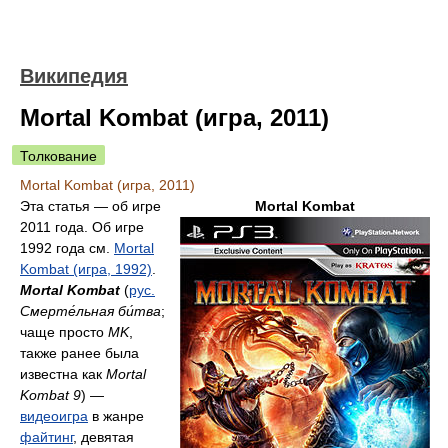
Википедия
Mortal Kombat (игра, 2011)
Толкование
Mortal Kombat (игра, 2011)
Эта статья — об игре
Mortal Kombat
2011 года. Об игре
1992 года см.
Mortal
Kombat (игра, 1992)
.
Mortal Kombat
(
рус.
Смерте́льная би́тва
;
чаще просто
MK
,
также ранее была
известна как
Mortal
Kombat 9
) —
видеоигра
в жанре
файтинг
, девятая