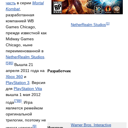
часть
в серии
Mortal
Kombat
,
разработанная
компанией WB
[1]
NetherRealm Studios
Games Chicago,
прежде известной как
Midway Games
Chicago, ныне
переименованной в
NetherRealm Studios
.
[5]
[6]
Вышла 21
апреля 2011 года на
Разработчик
Xbox 360
и
PlayStation 3
. Версия
для
PlayStation Vita
вышла 1 мая 2012
[7]
[8]
года
. Игра
является ремейком
оригинальной
трилогии, поэтому не
Warner Bros. Interactive
[9]
имеет номера
.