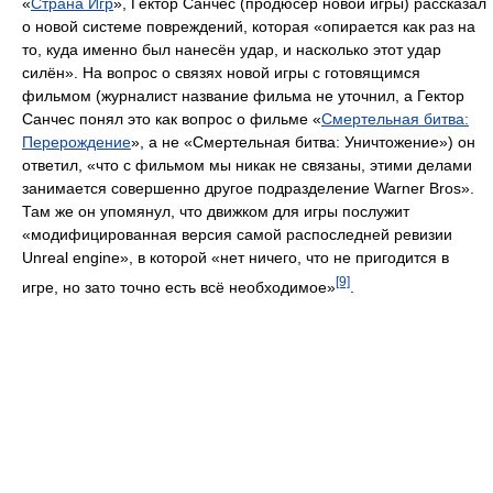
«
Страна Игр
», Гектор Санчес (продюсер новой игры) рассказал
о новой системе повреждений, которая «опирается как раз на
то, куда именно был нанесён удар, и насколько этот удар
силён». На вопрос о связях новой игры с готовящимся
фильмом (журналист название фильма не уточнил, а Гектор
Санчес понял это как вопрос о фильме «
Смертельная битва:
Перерождение
», а не «Смертельная битва: Уничтожение») он
ответил, «что с фильмом мы никак не связаны, этими делами
занимается совершенно другое подразделение Warner Bros».
Там же он упомянул, что движком для игры послужит
«модифицированная версия самой распоследней ревизии
Unreal engine», в которой «нет ничего, что не пригодится в
[9]
игре, но зато точно есть всё необходимое»
.