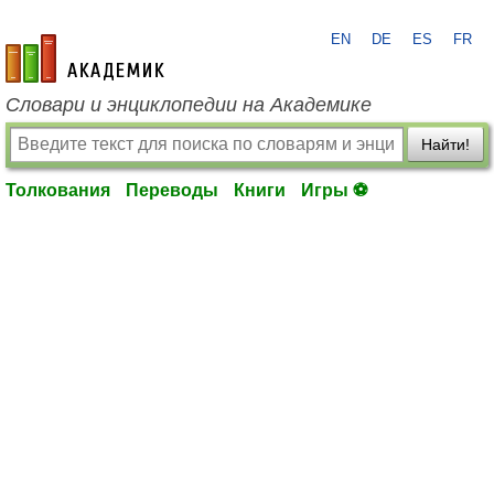
EN
DE
ES
FR
academic.ru
Словари и энциклопедии на Академике
Найти!
Толкования
Переводы
Книги
Игры ⚽