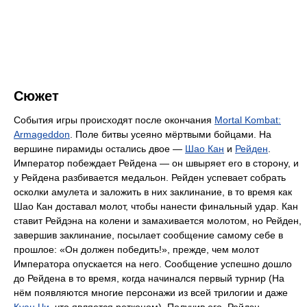
Сюжет
События игры происходят после окончания
Mortal Kombat:
Armageddon
. Поле битвы усеяно мёртвыми бойцами. На
вершине пирамиды остались двое —
Шао Кан
и
Рейден
.
Император побеждает Рейдена — он швыряет его в сторону, и
у Рейдена разбивается медальон. Рейден успевает собрать
осколки амулета и заложить в них заклинание, в то время как
Шао Кан доставал молот, чтобы нанести финальный удар. Кан
ставит Рейдэна на колени и замахивается молотом, но Рейден,
завершив заклинание, посылает сообщение самому себе в
прошлое: «Он должен победить!», прежде, чем молот
Императора опускается на него. Сообщение успешно дошло
до Рейдена в то время, когда начинался первый турнир (На
нём появляются многие персонажи из всей трилогии и даже
Куан Чи
, что является ретконом). Получив его, Рейдэн