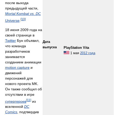
после выхода
предыдущей части,
Mortal Kombat vs. DC
[10]
Universe
.
18 июня 2009 года на
своей странице в
Twitter
Бун объявил,
Дата
что команда
выпуска
PlayStation Vita
разработчиков
1 мая
2012 года
занимается
созданием анимации
motion capture
и
движений
персонажей для
нового проекта MK.
Он также сообщил об
отсутствии в игре
[11]
супергероев
из
вселенной
DC
Comics
, подтвердив