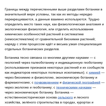
Границы между перечисленными выше разделами ботаники в
значительной мере условны, так как их методы нередко
перекрещиваются, а данные взаимно используются. Трудно
определить место таких наук, как физиологическая анатомия и
экологическая физиология, или отделить использование
химических особенностей растений в систематике
(хемосистематика) от сравнительной биохимии растений;
наряду с этим процессом идёт и весьма узкая специализация
отдельных ботанических разделов.
Ботаника тесно связана со многими другими науками — с
геологией через палеоботанику и индикационную геоботанику
(использование признаков некоторых растений и их сообществ
как индикаторов некоторых полезных ископаемых); с
химией
—
через биохимию и физиологию, экономическую ботанику и
фармакогнозию; с
почвоведением
и
физической географией
—
через экологию и геоботанику; с
техническими науками
—
через экономическую ботанику. Ботаника —
естественноисторическая основа
сельского
и лесного
хозяйства, зелёного строительства в городах, курортах и