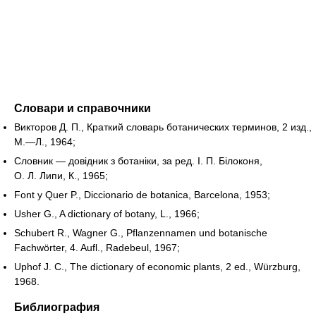
Словари и справочники
Викторов Д. П., Краткий словарь ботанических терминов, 2 изд.,
М.—Л., 1964;
Словник — довідник з ботаніки, за ред. I. П. Білоконя,
О. Л. Липи, К., 1965;
Font у Quer P., Diccionario de botanica, Barcelona, 1953;
Usher G., A dictionary of botany, L., 1966;
Schubert R., Wagner G., Pflanzennamen und botanische
Fachwörter, 4. Aufl., Radebeul, 1967;
Uphof J. C., The dictionary of economic plants, 2 ed., Würzburg,
1968.
Библиография