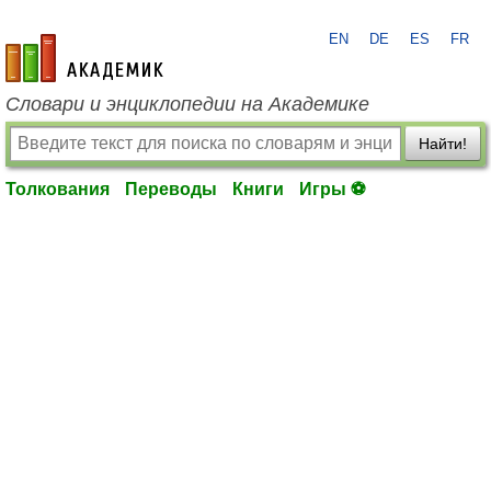
EN
DE
ES
FR
academic.ru
Словари и энциклопедии на Академике
Найти!
Толкования
Переводы
Книги
Игры ⚽