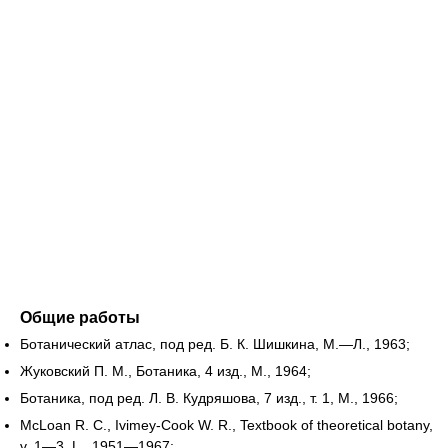
Общие работы
Ботанический атлас, под ред. Б. К. Шишкина, М.—Л., 1963;
Жуковский П. М., Ботаника, 4 изд., М., 1964;
Ботаника, под ред. Л. В. Кудряшова, 7 изд., т. 1, М., 1966;
McLoan R. С., Ivimey-Cook W. R., Textbook of theoretical botany,
v. 1—3, L., 1951—1967;