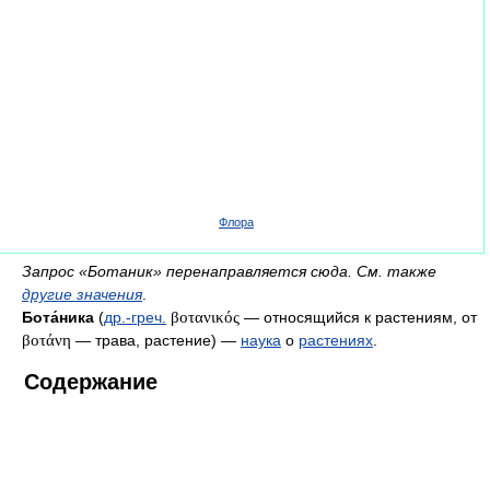
Флора
Запрос «Ботаник» перенаправляется сюда. Cм. также
другие значения
.
Бота́ника
(
др.-греч.
βοτανικός
— относящийся к растениям, от
βοτάνη
— трава, растение) —
наука
о
растениях
.
Содержание