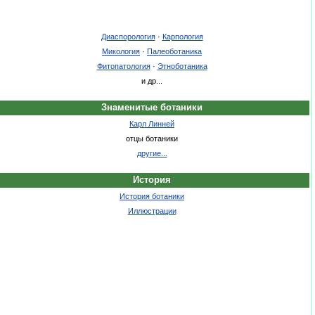
Диаспорология
·
Карпология
Микология
·
Палеоботаника
Фитопатология
·
Этноботаника
и др...
Знаменитые ботаники
Карл Линней
отцы ботаники
другие...
История
История ботаники
Иллюстрации