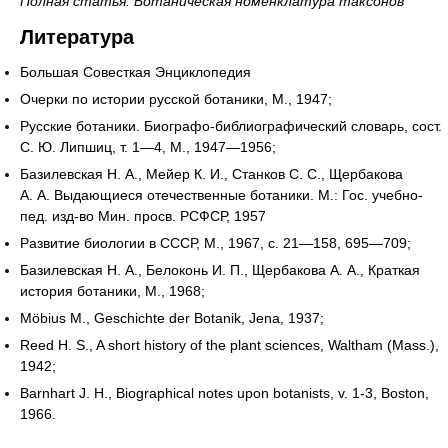
Полная статья: Ботаническая номенклатура таксонов
Литература
Большая Совесткая Энциклопедия
Очерки по истории русской ботаники, М., 1947;
Русские ботаники. Биографо-библиографический словарь, сост.
С. Ю. Липшиц, т. 1—4, М., 1947—1956;
Базилевская Н. А., Мейер К. И., Станков С. С., Щербакова
А. А. Выдающиеся отечественные ботаники. М.: Гос. учебно-
пед. изд-во Мин. просв. РСФСР, 1957
Развитие биологии в СССР, М., 1967, с. 21—158, 695—709;
Базилевская Н. А., Белоконь И. П., Щербакова А. А., Краткая
история ботаники, М., 1968;
Möbius М., Geschichte der Botanik, Jena, 1937;
Reed Н. S., A short history of the plant sciences, Waltham (Mass.),
1942;
Barnhart J. Н., Biographical notes upon botanists, v. 1-3, Boston,
1966.