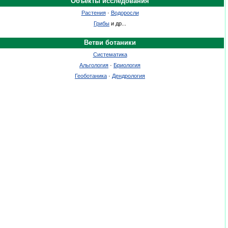
Объекты исследования
Растения
·
Водоросли
Грибы
и др...
Ветви ботаники
Систематика
Альгология
·
Бриология
Геоботаника
·
Дендрология