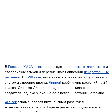
В
России
в
XV
-
XVII веках
переводят с
греческого
,
латинского
и
европейских языков и переписывают описания
лекарственных
растений
. В
XVIII веке
, положив в основу своей искусственной
системы строение цветка,
Линней
разбил мир растений на 24
класса. Система Линнея не надолго пережила своего
создателя, однако значение её в истории ботаники огромно.
XIX век
ознаменовался интенсивным развитием
естествознания в целом. Бурное развитие получили и все