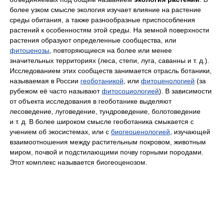
более узком смысле экология изучает влияние на растение
среды обитания, а также разнообразные приспособления
растений к особенностям этой среды. На земной поверхности
растения образуют определенные сообщества, или
фитоценозы
, повторяющиеся на более или менее
значительных территориях (леса, степи, луга, саванны и т. д.).
Исследованием этих сообществ занимается отрасль ботаники,
называемая в России
геоботаникой
, или
фитоценологией
(за
рубежом её часто называют
фитосоциологией
). В зависимости
от объекта исследования в геоботанике выделяют
лесоведение, луговедение, тундроведение, болотоведение
и т. д. В более широком смысле геоботаника смыкается с
учением об экосистемах, или с
биогеоценологией
, изучающей
взаимоотношения между растительным покровом, животным
миром, почвой и подстилающими почву горными породами.
Этот комплекс называется биогеоценозом.