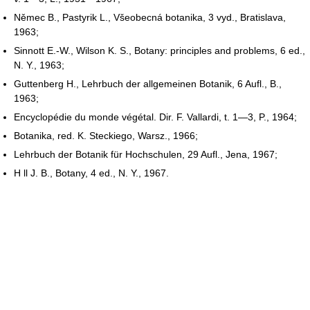
Němec В., Pastyrik L., Všeobecná botanika, 3 vyd., Bratislava,
1963;
Sinnott E.-W., Wilson K. S., Botany: principles and problems, 6 ed.,
N. Y., 1963;
Guttenberg Н., Lehrbuch der allgemeinen Botanik, 6 Aufl., B.,
1963;
Encyclopédie du monde végétal. Dir. F. Vallardi, t. 1—3, P., 1964;
Botanika, red. K. Steckiego, Warsz., 1966;
Lehrbuch der Botanik für Hochschulen, 29 Aufl., Jena, 1967;
H ll J. B., Botany, 4 ed., N. Y., 1967.