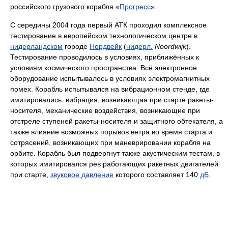
российского грузового корабля «
Прогресс
».
С середины 2004 года первый АТК проходил комплексное
тестирование в европейском технологическом центре в
нидерландском
городе
Нордвейк
(
нидерл.
Noordwijk
).
Тестирование проводилось в условиях, приближённых к
условиям космического пространства. Всё электронное
оборудование испытывалось в условиях электромагнитных
помех. Корабль испытывался на вибрационном стенде, где
имитировались: вибрация, возникающая при старте ракеты-
носителя, механические воздействия, возникающие при
отстреле ступеней ракеты-носителя и защитного обтекателя, а
также влияние возможных порывов ветра во время старта и
сотрясений, возникающих при маневрировании корабля на
орбите. Корабль был подвергнут также акустическим тестам, в
которых имитировался рёв работающих ракетных двигателей
при старте,
звуковое давление
которого составляет 140
дБ
.