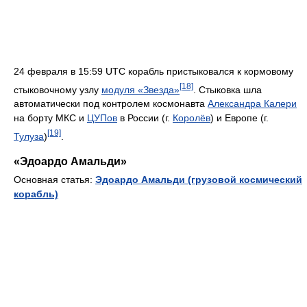
24 февраля в 15:59 UTC корабль пристыковался к кормовому
[18]
стыковочному узлу
модуля «Звезда»
. Стыковка шла
автоматически под контролем космонавта
Александра Калери
на борту МКС и
ЦУПов
в России (г.
Королёв
) и Европе (г.
[19]
Тулуза
)
.
«Эдоардо Амальди»
Основная статья:
Эдоардо Амальди (грузовой космический
корабль)