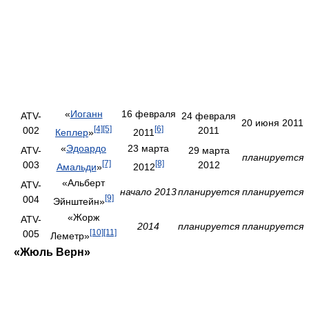
«
Иоганн
16 февраля
ATV-
24 февраля
20 июня 2011
[4]
[5]
[6]
002
2011
Кеплер
»
2011
«
Эдоардо
23 марта
ATV-
29 марта
планируется
[7]
[8]
003
2012
Амальди
»
2012
«Альберт
ATV-
начало 2013
планируется
планируется
[9]
004
Эйнштейн»
«Жорж
ATV-
2014
планируется
планируется
[10]
[11]
005
Леметр»
«Жюль Верн»