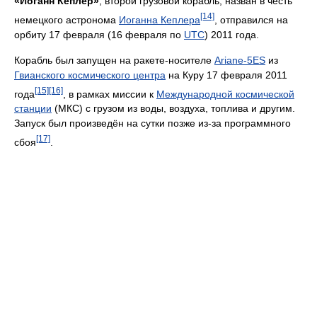
«Иоганн Кеплер»
, второй грузовой корабль, назван в честь
[14]
немецкого астронома
Иоганна Кеплера
, отправился на
орбиту 17 февраля (16 февраля по
UTC
) 2011 года.
Корабль был запущен на ракете-носителе
Ariane-5ES
из
Гвианского космического центра
на Куру 17 февраля 2011
[15]
[16]
года
, в рамках миссии к
Международной космической
станции
(МКС) с грузом из воды, воздуха, топлива и другим.
Запуск был произведён на сутки позже из-за программного
[17]
сбоя
.