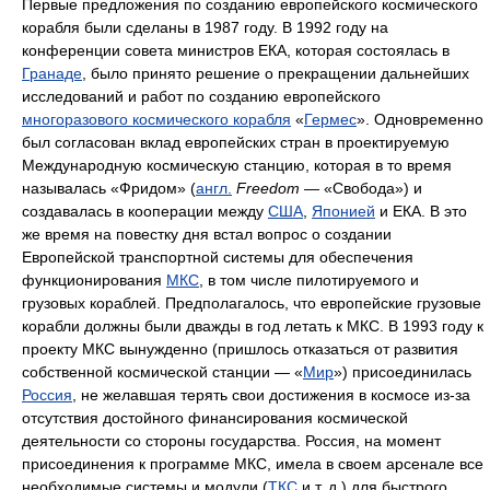
Первые предложения по созданию европейского космического
корабля были сделаны в 1987 году. В 1992 году на
конференции совета министров ЕКА, которая состоялась в
Гранаде
, было принято решение о прекращении дальнейших
исследований и работ по созданию европейского
многоразового космического корабля
«
Гермес
». Одновременно
был согласован вклад европейских стран в проектируемую
Международную космическую станцию, которая в то время
называлась «Фридом» (
англ.
Freedom
— «Свобода») и
создавалась в кооперации между
США
,
Японией
и ЕКА. В это
же время на повестку дня встал вопрос о создании
Европейской транспортной системы для обеспечения
функционирования
МКС
, в том числе пилотируемого и
грузовых кораблей. Предполагалось, что европейские грузовые
корабли должны были дважды в год летать к МКС. В 1993 году к
проекту МКС вынужденно (пришлось отказаться от развития
собственной космической станции — «
Мир
») присоединилась
Россия
, не желавшая терять свои достижения в космосе из-за
отсутствия достойного финансирования космической
деятельности со стороны государства. Россия, на момент
присоединения к программе МКС, имела в своем арсенале все
необходимые системы и модули (
ТКС
и т. д.) для быстрого