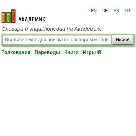
EN
DE
ES
FR
academic.ru
Словари и энциклопедии на Академике
Найти!
Толкования
Переводы
Книги
Игры ⚽