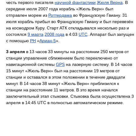
честь первого писателя
научной фантастики
Жюля Верна
. В
середине июля 2007 года корабль «Жюль Верн» был
отправлен морем из
Роттердама
во Французскую Гвиану. 31
июля корабль прибыл во Французскую Гвиану и был перевезён
на космодром Куру. Старт АТК откладывался несколько раз и
состоялся
9 марта
2008 года
в 4:03
UTC
. Аппарат был запущен
с помощью
РН
«
Ариан-5
».
3 апреля
в 13 часов 33 минуты на расстоянии 250 метров от
станции управление сближением было переключено от
навигационной системы
GPS
на лазерную систему. В 14 часов
15 минут «Жюль Верн» был на расстоянии 19 метров от
станции и оставался в этом положении в течение двадцати
минут. В 14 часов 38 минут «Жюль Верн» приблизился к
станции на расстояние 11 метров. В это время начался
заключительный этап стыковки. Стыковка была осуществлена 3
апреля в 14:45 UTC в полностью автоматическом режиме.