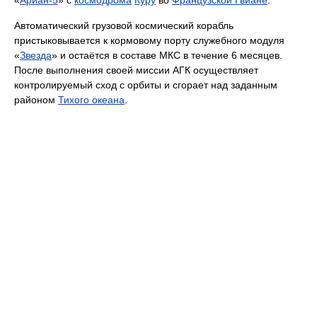
«
Ариан-5
» с
космодрома
Куру
во
Французской Гвиане
.
Автоматический грузовой космический корабль
пристыковывается к кормовому порту служебного модуля
«
Звезда
» и остаётся в составе МКС в течение 6 месяцев.
После выполнения своей миссии АГК осуществляет
контролируемый сход с орбиты и сгорает над заданным
районом
Тихого океана
.