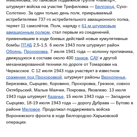
Микояновка, по танковой подвижной группе «Кемпф»,
штурмует войска на участке Трефиловка —
Белгород
, Сухо-
Солотино. За один только день полк, прикрываемый
истребителями 737-го истребительного авиационного полка,
теряет 11 самолётов. Полк, наряду с
61-м штурмовым
авиационным полком
, стал первым из соединений,
применившим в ходе боевых действий новые кумулятивные
бомбы
ПТАБ
2,5-1,5. 6 июля 1943 полк штурмует район
Обоянь
,
Прохоровка
, 7 июля 1941 года — колонну противника,
движущуюся в составе около 400
танков
,
САУ
и другой
механизированной техники по дороге от Томаровки на
Черкасское. С 12 июля 1943 года участвует в известном
сражении под Прохоровкой
, штурмует районы
Верхопенье
,
Березовка, Сырцево, Коровино, Прохоровка, Грезное, совхоз
Октябрьский, Малые Маячки, Покровка, Яковлево. 13 июля
1943 года штурмует
Казачье
, 15 июля 1943 года — Западное
Сырцево, 18-19 июля 1943 года — дорогу Дубрава — Бутово в
районе
Меловое
. Продолжал поддерживать войска
Воронежского фронта в ходе Белгородско-Харьковской
операции.