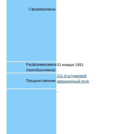
Сформирована:
Расформирована
03 января 1993
(преобразована):
241-й штурмовой
Предшественник:
авиационный полк
-