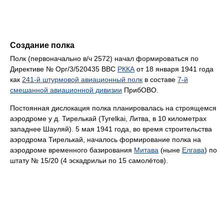
Создание полка
Полк (первоначально в/ч 2572) начал формироваться по
Директиве № Орг/3/520435 ВВС
РККА
от 18 января 1941 года
как
241-й штурмовой авиационный полк
в составе
7-й
смешанной авиационной дивизии
ПрибОВО.
Постоянная дислокация полка планировалась на строящемся
аэродроме у д. Тирелькай (Tyrelkai, Литва, в 10 километрах
западнее Шауляй). 5 мая 1941 года, во время строительства
аэродрома Тирелькай, началось формирование полка на
аэродроме временного базирования
Митава
(ныне
Елгава
) по
штату № 15/20 (4 эскадрильи по 15 самолётов).