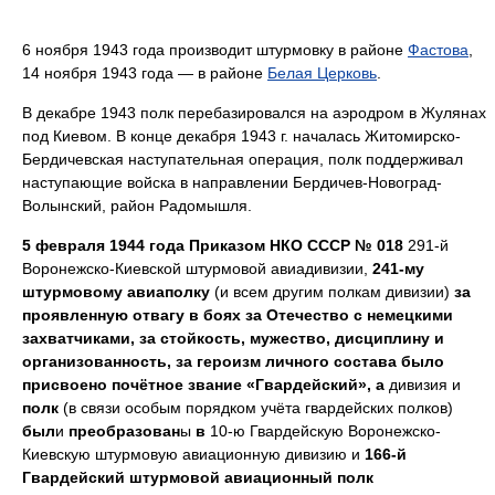
6 ноября 1943 года производит штурмовку в районе
Фастова
,
14 ноября 1943 года — в районе
Белая Церковь
.
В декабре 1943 полк перебазировался на аэродром в Жулянах
под Киевом. В конце декабря 1943 г. началась Житомирско-
Бердичевская наступательная операция, полк поддерживал
наступающие войска в направлении Бердичев-Новоград-
Волынский, район Радомышля.
5 февраля 1944 года Приказом НКО СССР № 018
291-й
Воронежско-Киевской штурмовой авиадивизии,
241-му
штурмовому авиаполку
(и всем другим полкам дивизии)
за
проявленную отвагу в боях за Отечество с немецкими
захватчиками, за стойкость, мужество, дисциплину и
организованность, за героизм личного состава было
присвоено почётное звание «Гвардейский», а
дивизия и
полк
(в связи особым порядком учёта гвардейских полков)
был
и
преобразован
ы
в
10-ю Гвардейскую Воронежско-
Киевскую штурмовую авиационную дивизию и
166-й
Гвардейский штурмовой авиационный полк