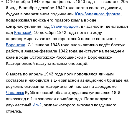
С 10 ноября 1942 года по февраль 1943 года — в составе 205-
й иад. В ноябре-декабре 1942 года полк в составе дивизии,
будучи в оперативном подчинении
Юго-Западного фронта
,
поддерживал войска его правого крыла в ходе
контрнаступления под
Сталинградом
, в частности, действовал
над
Клетской
. 10 декабря 1942 года полк на ходу
переформировывается во фронтовой полосе восточнее
Воронежа
. С 1 января 1943 года вновь активно ведёт боевую
работу, в январе-феврале 1942 года действует на переднем
крае в ходе Острогожско-Россошанской и Воронежско-
Касторненской наступательных операций.
С марта по апрель 1943 года полк пополнялся личным
составом и находился в 1-й запасной авиационной бригаде на
доукомплектовании материальной частью на аэродроме
Чапаевск
Куйбышевской области, куда эвакуировался 18-й
авиазавод и 1-я запасная авиабригада. Полк получил
двухместный
Ил-2
, экипаж которого включал воздушного
стрелка.