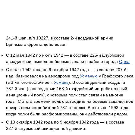
241-й шап, п/п 10227, в составе 2-й воздушной армии
Брянского фронта действовал:
С 12 мая 1942 по июль 1942 — в составе 225-й штурмовой
авиадивизии, выполняя боевые задачи в районе города
Орла
.
С июля 1942 года по 9 октября 1942 года — в составе 207-й
иад, базировался на аэродроме под
Усманью
у Графского леса
(в 3 км юго-восточнее г.
Усмань
). В состав дивизии входил и
737-й иап (впоследствии 168-й гвардейский истребительный
авиационный полк), с которым полк стал связан на многие
годы. С этого времени полк стал ходить на боевые задания под
прикрытием истребителей 737-го полка. Вплоть до 1993 года,
когда полки были расформированы, они действовали рядом.
С 10 октября 1942 года по 9 ноября 1942 года — в составе
227-й штурмовой авиационной дивизии.