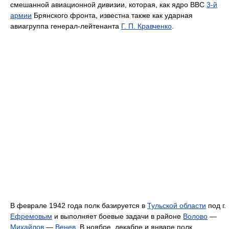
смешанной авиационной дивизии, которая, как ядро ВВС
3-й
армии
Брянского фронта, известна также как ударная
авиагруппа генерал-лейтенанта
Г. П. Кравченко
.
В феврале 1942 года полк базируется в
Тульской области
под г.
Ефремовым
и выполняет боевые задачи в районе
Волово
—
Михайлов
—
Венев
. В ноябре, декабре и январе полк,