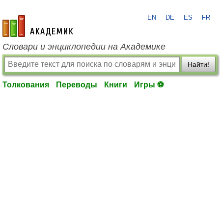
EN
DE
ES
FR
academic.ru
Словари и энциклопедии на Академике
Найти!
Толкования
Переводы
Книги
Игры ⚽