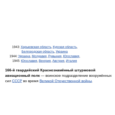
1943:
Харьковская область
,
Курская область
,
Белгородская область
,
Украина
1944:
Украина
,
Молдавия
,
Румыния
,
Югославия
,
1945:
Югославия
,
Венгрия
,
Австрия
,
Италия
166-й гвардейский Краснознамённый штурмовой
авиационный полк
— воинское подразделение вооружённых
сил
СССР
во время
Великой Отечественной войны
.