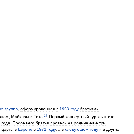
ая
группа
,
сформированная
в
1963
году
братьями
[
1
]
оном
,
Майклом
и
Тито
.
Первый
концертный
тур
квинтета
0
года
.
После
чего
братья
провели
на
родине
ещё
три
нцерты
в
Европе
в
1972
году
,
а
в
следующем
году
и
в
других