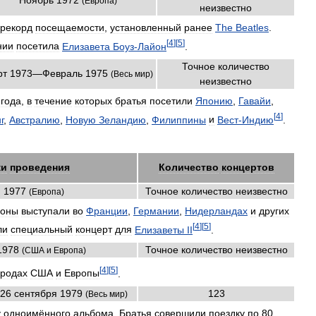
(
Европа
)
неизвестно
рекорд
посещаемости
,
установленный
ранее
The
Beatles
.
[
4
]
[
5
]
нии
посетила
Елизавета
Боуз
-
Лайон
.
Точное
количество
рт
1973
—
Февраль
1975
(
Весь
мир
)
неизвестно
года
,
в
течение
которых
братья
посетили
Японию
,
Гавайи
,
[
4
]
г
,
Австралию
,
Новую
Зеландию
,
Филиппины
и
Вест
-
Индию
.
ки
проведения
Количество
концертов
й
1977
Точное
количество
неизвестно
(
Европа
)
соны
выступали
во
Франции
,
Германии
,
Нидерландах
и
других
[
4
]
[
5
]
ли
специальный
концерт
для
Елизаветы
II
.
1978
Точное
количество
неизвестно
(
США
и
Европа
)
[
4
]
[
5
]
ородах
США
и
Европы
.
26
сентября
1979
123
(
Весь
мир
)
у
одноимённого
альбома
.
Братья
совершили
поездку
по
80