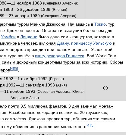
988
—
11
ноября
1988
(
Северная
Америка
)
я
1988
—
26
декабря
1988
(
Япония
)
89
—
27
января
1989
(
Северная
Америка
)
цертным
туром
Майкла
Джексона
.
Начавшись
в
Токио
,
тур
рых
Джексон
посетил
15
стран
и
выступил
более
чем
для
Уэмбли
в
Лондоне
было
дано
семь
концертов
,
которые
в
умиллиона
человек
,
включая
Диану
,
принцессу
Уэльскую
и
ми
концертов
проходил
при
полном
аншлаге
.
Успех
этой
ном
туре
вошёл
в
книгу
рекордов
Гиннесса
.
Bad
World
Tour
и
самым
доходным
концертным
туром
за
всю
историю
.
Сборы
[
4
]
[
5
]
ларов
.
я
1992
—
1
октября
1992
(
Европа
)
бря
1992
—
11
сентября
1993
(
Азия
)
69
—
11
ноября
1993
(
Северная
Америка
,
Южная
Америка
и
Азия
)
ело
почти
3
,
5
миллиона
фанатов
.
3
дня
занимал
монтаж
ния
.
Разобранные
декорации
возили
на
20
грузовиках
,
на
самолётах
.
Джексон
прервал
тур
,
объяснив
это
своими
[
4
]
[
5
]
го
ему
обвинения
в
растлении
малолетнего
.