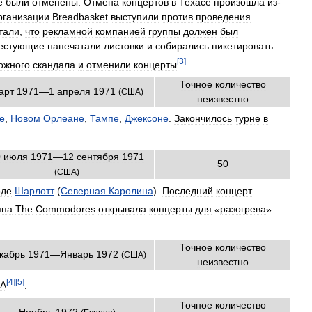
е
были
отменены
.
Отмена
концертов
в
Техасе
произошла
из
-
рганизации
Breadbasket
выступили
против
проведения
тали
,
что
рекламной
компанией
группы
должен
был
естующие
напечатали
листовки
и
собирались
пикетировать
[
3
]
ожного
скандала
и
отменили
концерты
.
Точное
количество
арт
1971
—
1
апреля
1971
(
США
)
неизвестно
е
,
Новом
Орлеане
,
Тампе
,
Джексоне
.
Закончилось
турне
в
0
июля
1971
—
12
сентября
1971
50
(
США
)
оде
Шарлотт
(
Северная
Каролина
).
Последний
концерт
ппа
The
Commodores
открывала
концерты
для
«
разогрева
»
Точное
количество
кабрь
1971
—
Январь
1972
(
США
)
неизвестно
[
4
]
[
5
]
А
.
Точное
количество
Ноябрь
1972