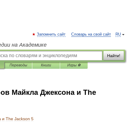
Запомнить сайт
Словарь на свой сайт
RU
едии на Академике
Найти!
Переводы
Книги
Игры ⚽
ов Майкла Джексона и The
а
и
The
Jackson
5