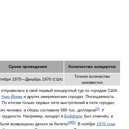
Сроки
проведения
Количество
концертов
Точное
количество
ктября
1970
—
Декабрь
1970
(
США
)
неизвестно
отправилась
в
свой
первый
концертный
тур
по
городам
США
.
,
Нью
-
Йорке
и
других
американских
городах
.
Посещаемость
.
По
итогам
только
первых
пяти
выступлений
в
пяти
городах
,
[
3
]
сяч
человек
,
а
сборы
составили
580
тыс
.
долларов
.
У
е
трудности
.
Например
,
концерт
в
Буффало
был
отменён
,
в
[
4
]
[
5
]
были
возвращены
деньги
за
билеты
.
В
ноябре
1970
года