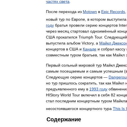
частях
света
.
После
перехода
из
Motown
в
Epic
Records
новый
тур
по
Европе
,
в
котором
выступила
году
братья
провели
серию
концертов
Inte
через
месяц
стартовал
одноимённый
конц
США
прокатился
Triumph
Tour
.
Следующий
выпустила
альбом
Victory
,
а
Майкл
Джексо
концертов
в
США
и
Канаде
и
собрал
кассу
совместным
туром
братьев
,
так
как
Майкл
Первый
сольный
мировой
тур
Майкл
Джек
самым
посещаемым
и
самым
успешным
(
Следующую
серию
концертов
—
Dangerou
но
тур
пришлось
сократить
,
так
как
Майкл
предъявленного
ему
в
1993
году
обвинени
HIStory
World
Tour
включил
в
себя
82
конц
стал
последним
концертным
туром
Майкл
несостоявшегося
концертного
тура
This
Is
I
Содержание