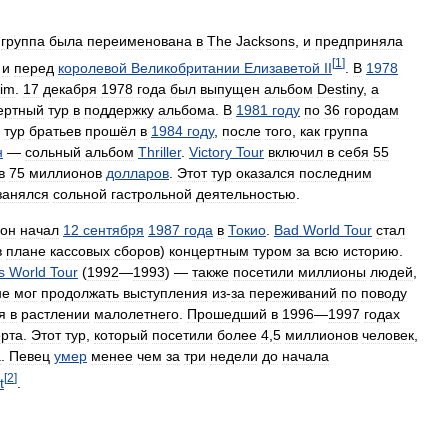
,
группа
была
переименована
в
The
Jacksons
,
и
предприняла
[
1
]
и
перед
королевой
Великобритании
Елизаветой
II
.
В
1978
rim
.
17
декабря
1978
года
был
выпущен
альбом
Destiny
,
а
ертный
тур
в
поддержку
альбома
.
В
1981
году
по
36
городам
тур
братьев
прошёл
в
1984
году
,
после
того
,
как
группа
н
—
сольный
альбом
Thriller
.
Victory
Tour
включил
в
себя
55
в
75
миллионов
долларов
.
Этот
тур
оказался
последним
занялся
сольной
гастрольной
деятельностью
.
сон
начал
12
сентября
1987
года
в
Токио
.
Bad
World
Tour
стал
в
плане
кассовых
сборов
)
концертным
туром
за
всю
историю
.
s
World
Tour
(
1992
—
1993
) —
также
посетили
миллионы
людей
,
не
мог
продолжать
выступления
из
-
за
переживаний
по
поводу
я
в
растлении
малолетнего
.
Прошедший
в
1996
—
1997
годах
ерта
.
Этот
тур
,
который
посетили
более
4
,
5
миллионов
человек
,
а
.
Певец
умер
менее
чем
за
три
недели
до
начала
[
2
]
t
.