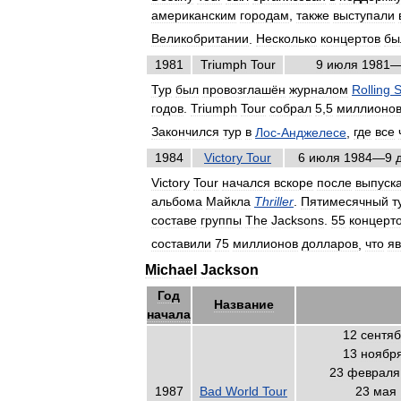
американским
городам
,
также
выступали
Великобритании
.
Несколько
концертов
бы
1981
Triumph
Tour
9
июля
1981
Тур
был
провозглашён
журналом
Rolling
S
годов
.
Triumph
Tour
собрал
5
,
5
миллионо
Закончился
тур
в
Лос
-
Анджелесе
,
где
все
1984
Victory
Tour
6
июля
1984
—
9
Victory
Tour
начался
вскоре
после
выпуск
альбома
Майкла
Thriller
.
Пятимесячный
т
составе
группы
The
Jacksons
.
55
концерт
составили
75
миллионов
долларов
,
что
я
Michael
Jackson
Год
Название
начала
12
сентя
13
ноябр
23
февраля
1987
Bad
World
Tour
23
мая