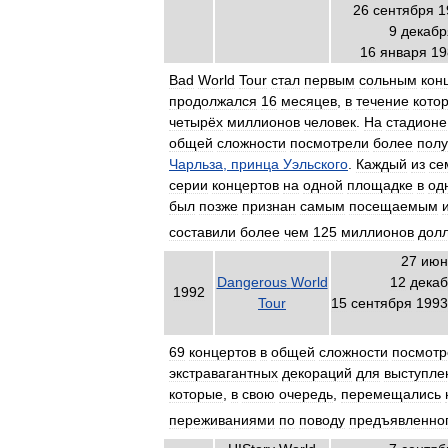
26
сентября
1
9
декабр
16
января
19
Bad
World
Tour
стал
первым
сольным
кон
продолжался
16
месяцев
,
в
течение
кото
четырёх
миллионов
человек
.
На
стадионе
общей
сложности
посмотрели
более
пол
Чарльза
,
принца
Уэльского
.
Каждый
из
се
серии
концертов
на
одной
площадке
в
од
был
позже
признан
самым
посещаемым
составили
более
чем
125
миллионов
дол
27
июн
Dangerous
World
12
дека
1992
Tour
15
сентября
1993
69
концертов
в
общей
сложности
посмотр
экстравагантных
декораций
для
выступле
которые
,
в
свою
очередь
,
перемещались
переживаниями
по
поводу
предъявленно