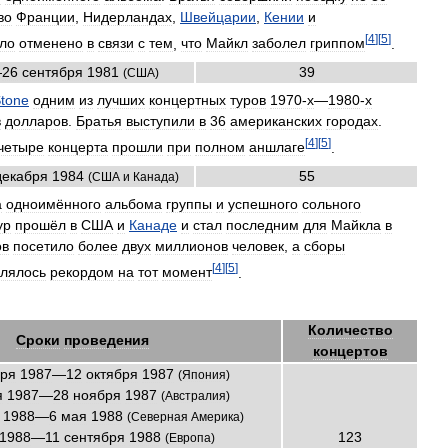
во
Франции
,
Нидерландах
,
Швейцарии
,
Кении
и
[
4
]
[
5
]
ло
отменено
в
связи
с
тем
,
что
Майкл
заболел
гриппом
.
—
26
сентября
1981
39
(
США
)
tone
одним
из
лучших
концертных
туров
1970
-
х
—
1980
-
х
в
долларов
.
Братья
выступили
в
36
американских
городах
.
[
4
]
[
5
]
четыре
концерта
прошли
при
полном
аншлаге
.
декабря
1984
55
(
США
и
Канада
)
а
одноимённого
альбома
группы
и
успешного
сольного
ур
прошёл
в
США
и
Канаде
и
стал
последним
для
Майкла
в
ов
посетило
более
двух
миллионов
человек
,
а
сборы
[
4
]
[
5
]
влялось
рекордом
на
тот
момент
.
Количество
Сроки
проведения
концертов
бря
1987
—
12
октября
1987
(
Япония
)
я
1987
—
28
ноября
1987
(
Австралия
)
1988
—
6
мая
1988
(
Северная
Америка
)
1988
—
11
сентября
1988
123
(
Европа
)