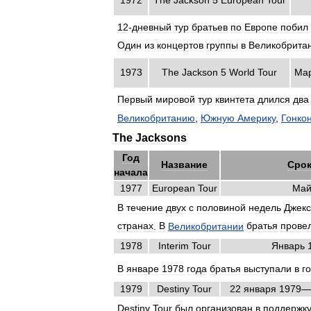
12
-
дневный
тур
братьев
по
Европе
побил
Один
из
концертов
группы
в
Великобрита
1973
The
Jackson
5
World
Tour
Ма
Первый
мировой
тур
квинтета
длился
два
Великобританию
,
Южную
Америку
,
Гонкон
The
Jacksons
Год
Название
Сро
начала
1977
European
Tour
Ма
В
течение
двух
с
половиной
недель
Джек
странах
.
В
Великобритании
братья
прове
1978
Interim
Tour
Январь
В
январе
1978
года
братья
выступали
в
г
1979
Destiny
Tour
22
января
1979
—
Destiny
Tour
был
организован
в
поддержк