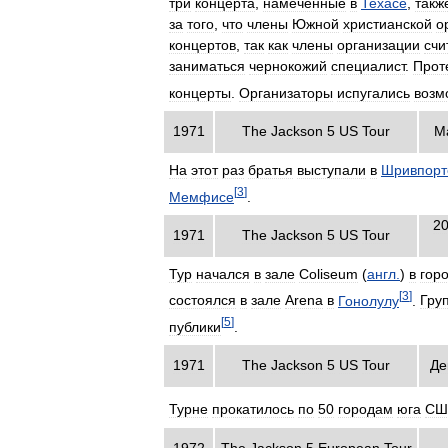
три
концерта
,
намеченные
в
Техасе
,
такж
за
того
,
что
члены
Южной
христианской
о
концертов
,
так
как
члены
организации
счи
заниматься
чернокожий
специалист
.
Прот
концерты
.
Организаторы
испугались
возм
1971
The
Jackson
5
US
Tour
М
На
этот
раз
братья
выступали
в
Шривпорт
[
3
]
Мемфисе
.
2
1971
The
Jackson
5
US
Tour
Тур
начался
в
зале
Coliseum
(
англ
.
)
в
гор
[
3
]
состоялся
в
зале
Arena
в
Гонолулу
.
Гру
[
5
]
публики
.
1971
The
Jackson
5
US
Tour
Де
Турне
прокатилось
по
50
городам
юга
СШ
1972
The
Jackson
5
European
Tour