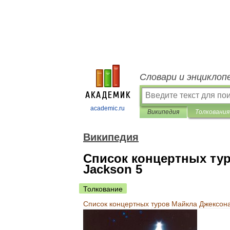
Словари и энциклоп
academic.ru
Википедия
Толкования
Википедия
Список концертных тур
Jackson 5
Толкование
Список
концертных
туров
Майкла
Джексон