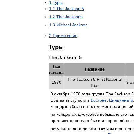
1
Туры
1
.
1
The
Jackson
5
1
.
2
The
Jacksons
1
.
3
Michael
Jackson
2
Примечания
Туры
The
Jackson
5
Год
Название
начала
The
Jackson
5
First
National
1970
9
о
Tour
9
октября
1970
года
группа
The
Jackson
5
Братья
выступали
в
Бостоне
,
Цинциннати
концертов
была
на
тот
момент
рекордной
на
концертах
Джексонов
побывало
сто
ты
организаторов
тура
были
и
определённы
результате
чего
девяти
тысячам
фанатов