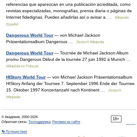
referencias que aparezcan en una publicación acreditada, como
revistas especializadas, monografías, prensa diaria o páginas de
Internet fidedignas. Puedes añadirlas así o avisar a …
Wikipedia
Español
Dangerous World Tour
— von Michael Jackson
Präsentationsalbum Dangerous …
Deutsch Wikipedia
Dangerous World Tour
— Tournée de Michael Jackson Album
promu Dangerous Début de la tournée 27 juin 1992 à Munich …
Wikipédia en Français
HIStory World Tour
— von Michael Jackson Präsentationsalbum
HIStory Anfang der Tournee 7. September 1996 Ende der Tournee
15. Oktober 1997 Konzertanzahl nach Kontinent …
Deutsch
Wikipedia
© Академик, 2000-2026
18+
Обратная связь:
Техподдержка
,
Реклама на сайте
👣 Путешествия