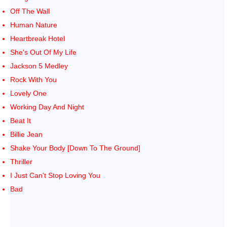
Off The Wall
Human Nature
Heartbreak Hotel
She's Out Of My Life
Jackson 5 Medley
Rock With You
Lovely One
Working Day And Night
Beat It
Billie Jean
Shake Your Body [Down To The Ground]
Thriller
I Just Can't Stop Loving You
Bad