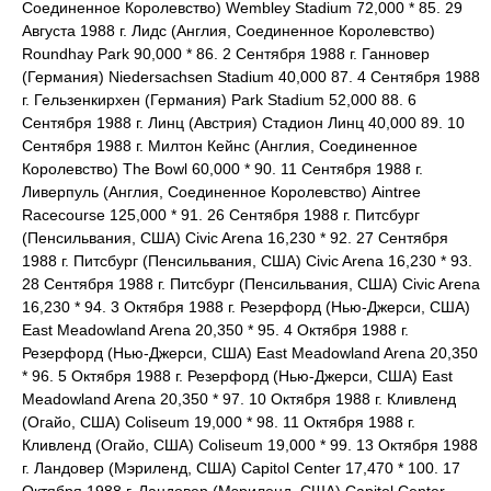
Соединенное Королевство) Wembley Stadium 72,000 * 85. 29
Августа 1988 г. Лидс (Англия, Соединенное Королевство)
Roundhay Park 90,000 * 86. 2 Сентября 1988 г. Ганновер
(Германия) Niedersachsen Stadium 40,000 87. 4 Сентября 1988
г. Гельзенкирхен (Германия) Park Stadium 52,000 88. 6
Сентября 1988 г. Линц (Австрия) Стадион Линц 40,000 89. 10
Сентября 1988 г. Милтон Кейнс (Англия, Соединенное
Королевство) The Bowl 60,000 * 90. 11 Сентября 1988 г.
Ливерпуль (Англия, Соединенное Королевство) Aintree
Racecourse 125,000 * 91. 26 Сентября 1988 г. Питсбург
(Пенсильвания, США) Civic Arena 16,230 * 92. 27 Сентября
1988 г. Питсбург (Пенсильвания, США) Civic Arena 16,230 * 93.
28 Сентября 1988 г. Питсбург (Пенсильвания, США) Civic Arena
16,230 * 94. 3 Октября 1988 г. Резерфорд (Нью-Джерси, США)
East Meadowland Arena 20,350 * 95. 4 Октября 1988 г.
Резерфорд (Нью-Джерси, США) East Meadowland Arena 20,350
* 96. 5 Октября 1988 г. Резерфорд (Нью-Джерси, США) East
Meadowland Arena 20,350 * 97. 10 Октября 1988 г. Кливленд
(Огайо, США) Coliseum 19,000 * 98. 11 Октября 1988 г.
Кливленд (Огайо, США) Coliseum 19,000 * 99. 13 Октября 1988
г. Ландовер (Мэриленд, США) Capitol Center 17,470 * 100. 17
Октября 1988 г. Ландовер (Мэриленд, США) Capitol Center