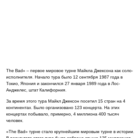
The Bad» – первое мировое турне Майкла Джексона как соло-
исполнителя. Начало тура было 12 сентября 1987 года в
Токио, Япония и закончился 27 января 1989 года в Лос-
Анджелес, штат Калифорния.
За время этого тура Майкл Джексон посетил 15 стран на 4
континентах. Было организовано 123 концерта. На этих
концертах побывало, примерно, 4 миллиона 400 тысяч
человек.
«The Bad» турне стало крупнейшим мировым турне в истории.
В результате этого тура было собрано свыше 125 миллионов