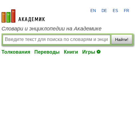
EN
DE
ES
FR
academic.ru
Словари и энциклопедии на Академике
Найти!
Толкования
Переводы
Книги
Игры ⚽