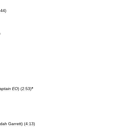
:44
)
)
aptain
EO
) (
2:53
)
*
edah
Garrett
) (
4:13
)