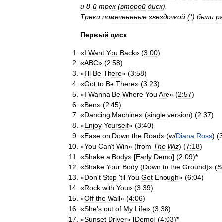
и
8
-
й
трек
(
второй
диск
).
Треки
помечененые
звездочкой
(*)
были
р
Первый
диск
«
I
Want
You
Back
» (
3:00
)
«
ABC
» (
2:58
)
«
I
'
ll
Be
There
» (
3:58
)
«
Got
to
Be
There
» (
3:23
)
«
I
Wanna
Be
Where
You
Are
» (
2:57
)
«
Ben
» (
2:45
)
«
Dancing
Machine
» (
single
version
) (
2:37
)
«
Enjoy
Yourself
» (
3:40
)
«
Ease
on
Down
the
Road
» (
w
/
Diana
Ross
) (
«
You
Can
’
t
Win
» (
from
The
Wiz
) (
7:18
)
«
Shake
a
Body
» [
Early
Demo
] (
2:09
)
*
«
Shake
Your
Body
(
Down
to
the
Ground
)» (
S
«
Don
'
t
Stop
'
til
You
Get
Enough
» (
6:04
)
«
Rock
with
You
» (
3:39
)
«
Off
the
Wall
» (
4:06
)
«
She
'
s
out
of
My
Life
» (
3:38
)
«
Sunset
Driver
» [
Demo
] (
4:03
)
*