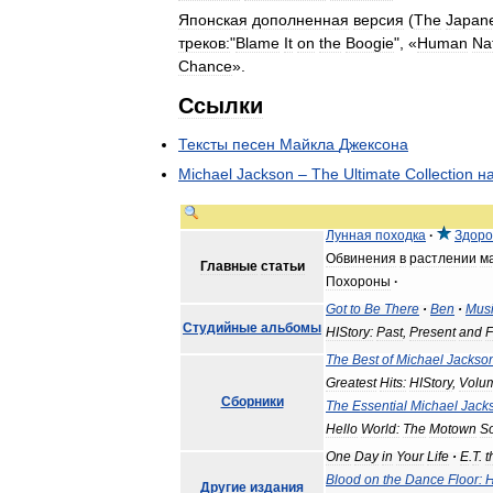
Японская
дополненная
версия
(
The
Japan
треков:
"
Blame
It
on
the
Boogie
", «
Human
Na
Chance
».
Ссылки
Тексты
песен
Майкла
Джексона
Michael
Jackson
–
The
Ultimate
Collection
н
Лунная
походка
·
Здоро
Обвинения
в
растлении
м
Главные
статьи
Похороны
·
Got
to
Be
There
·
Ben
·
Mus
Студийные
альбомы
HIStory:
Past
,
Present
and
F
The
Best
of
Michael
Jackso
Greatest
Hits:
HIStory
,
Volu
Сборники
The
Essential
Michael
Jack
Hello
World:
The
Motown
S
One
Day
in
Your
Life
·
E
.
T
.
t
Blood
on
the
Dance
Floor:
H
Другие
издания