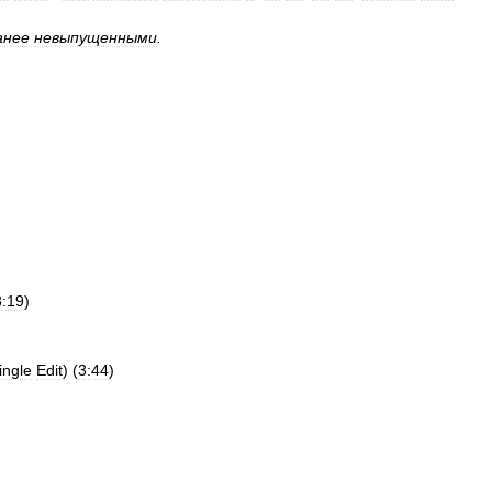
анее
невыпущенными
.
3:19
)
ingle
Edit
) (
3:44
)