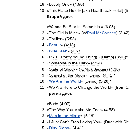
«
Lovely
One
» (
4:50
)
«
This
Place
Hotel
» [
aka
Heartbreak
Hotel
] (
5
Второй
диск
«
Wanna
Be
Startin
'
Somethin
'» (
6:03
)
«
The
Girl
Is
Mine
» (
w
/
Paul
McCartney
) (
3:42
«
Thriller
» (
5:58
)
«
Beat
It
» (
4:18
)
«
Billie
Jean
» (
4:53
)
«
P
.
Y
.
T
. (
Pretty
Young
Thing
)» [
Demo
] (
3:46
)
*
«
Someone
in
the
Dark
» (
4:54
)
«
State
of
Shock
» (
w
/
Mick
Jagger
) (
4:30
)
«
Scared
of
the
Moon
» [
Demo
] (
4:41
)
*
«
We
Are
the
World
» [
Demo
] (
5:20
)
*
«
We
Are
Here
to
Change
the
World
» (
from
C
Третий
диск
«
Bad
» (
4:07
)
«
The
Way
You
Make
Me
Feel
» (
4:58
)
«
Man
in
the
Mirror
» (
5:19
)
«
I
Just
Can
'
t
Stop
Loving
You
» (
Duet
with
Si
«
Dirty
Diana
» (
4:41
)