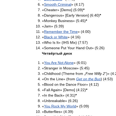
«
Smooth
Criminal
» (
4:17
)
«
Cheater
» [
Demo
] (
5:09
)
*
«
Dangerous
» [
Early
Version
] (
6:40
)
*
«
Monkey
Business
» (
5:45
)
*
«
Jam
» (
5:39
)
«
Remember
the
Time
» (
4:00
)
«
Black
or
White
» (
4:16
)
«
Who
Is
It
» (
IHS
Mix
) (
7:57
)
«
Someone
Put
Your
Hand
Out
» (
5:26
)
Четвёртый
диск
«
You
Are
Not
Alone
» (
6:01
)
«
Stranger
in
Moscow
» (
5:45
)
«
Childhood
(
Theme
from
„
Free
Willy
2
“)» (
4:
«
On
the
Line
» (
from
Get
on
the
Bus
) (
4:53
)
«
Blood
on
the
Dance
Floor
» (
4:12
)
«
Fall
Again
» [
Demo
] (
4:22
)
*
«
In
the
Back
» (
4:31
)
*
«
Unbreakable
» (
6:26
)
«
You
Rock
My
World
» (
5:09
)
«
Butterflies
» (
4:39
)