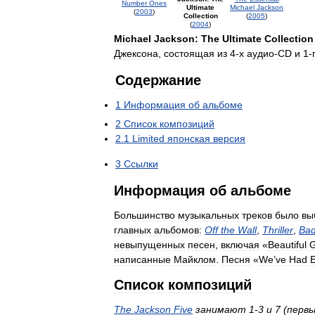
Number
Ones
Ultimate
Michael
Jackson
(
2003
)
Collection
(
2005
)
(
2004
)
Michael
Jackson:
The
Ultimate
Collection
Джексона
,
состоящая
из
4
-
х
аудио
-
CD
и
1
-
Содержание
1
Информация
об
альбоме
2
Список
композиций
2
.
1
Limited
японская
версия
3
Ссылки
Информация
об
альбоме
Большинство
музыкальных
треков
было
вы
главных
альбомов:
Off
the
Wall
,
Thriller
,
Ba
невыпущенных
песен
,
включая
«
Beautiful
G
написанные
Майклом
.
Песня
«
We
’
ve
Had
Список
композиций
The
Jackson
Five
занимают
1
-
3
и
7
(
перв