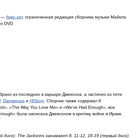
—
бокс
-
сет
,
ограниченная
редакция
сборника
музыки
Майкла
го
DVD
.
брано
из
последних
в
карьере
Джексона
,
а
частично
из
пяти
d
,
Dangerous
и
HIStory
.
Сборник
также
содержал
8
irl
», «
The
Way
You
Love
Me
»
и
«
We
’
ve
Had
Enough
»,
все
Enough
»
была
написана
Джексоном
в
критику
войне
в
Ираке
.
ый
диск
).
The
Jacksons
занимают
8
,
11
-
12
,
18
-
19
(
первый
диск
)