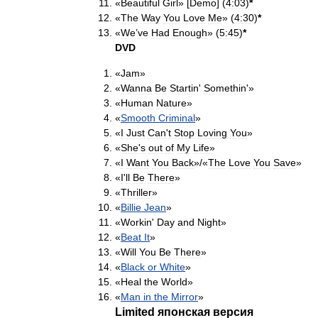
«
Beautiful
Girl
» [
Demo
] (
4:03
)
*
«
The
Way
You
Love
Me
» (
4:30
)
*
«
We
’
ve
Had
Enough
» (
5:45
)
*
DVD
«
Jam
»
«
Wanna
Be
Startin
'
Somethin
'»
«
Human
Nature
»
«
Smooth
Criminal
»
«
I
Just
Can
'
t
Stop
Loving
You
»
«
She
'
s
out
of
My
Life
»
«
I
Want
You
Back
»/«
The
Love
You
Save
»
«
I
'
ll
Be
There
»
«
Thriller
»
«
Billie
Jean
»
«
Workin
'
Day
and
Night
»
«
Beat
It
»
«
Will
You
Be
There
»
«
Black
or
White
»
«
Heal
the
World
»
«
Man
in
the
Mirror
»
Limited
японская
версия