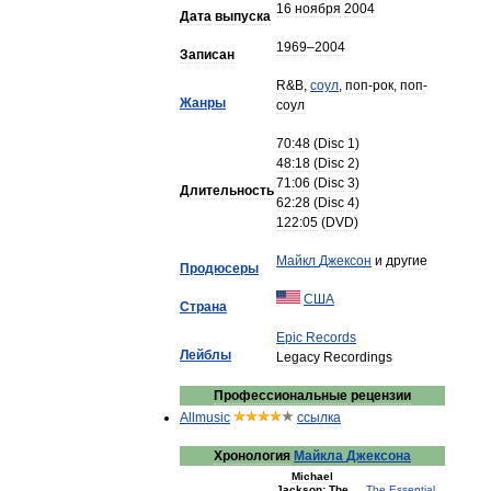
16
ноября
2004
Дата
выпуска
1969
–
2004
Записан
R
&
B
,
соул
,
поп
-
рок
,
поп
-
Жанры
соул
70:48
(
Disc
1
)
48:18
(
Disc
2
)
71:06
(
Disc
3
)
Длительность
62:28
(
Disc
4
)
122:05
(
DVD
)
Майкл
Джексон
и
другие
Продюсеры
США
Страна
Epic
Records
Лейблы
Legacy
Recordings
Профессиональные
рецензии
Allmusic
ccылка
Хронология
Майкла
Джексона
Michael
Jackson:
The
The
Essential