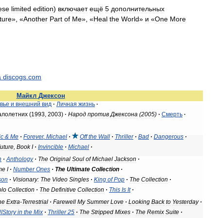
ese
limited
edition
)
включает
ещё
5
дополнительных
ture
», «
Another
Part
of
Me
», «
Heal
the
World
»
и
«
One
More
а
discogs
.
com
Майкл
Джексон
вье
и
внешний
вид
·
Личная
жизнь
·
алолетних
(
1993
,
2003
)
·
Народ
против
Джексона
(
2005
)
·
Смерть
·
ic
&
Me
·
Forever
,
Michael
·
Off
the
Wall
·
Thriller
·
Bad
·
Dangerous
·
uture
,
Book
I
·
Invincible
·
Michael
·
n
·
Anthology
·
The
Original
Soul
of
Michael
Jackson
·
me
I
·
Number
Ones
·
The
Ultimate
Collection
·
son
·
Visionary:
The
Video
Singles
·
King
of
Pop
·
The
Collection
·
olo
Collection
·
The
Definitive
Collection
·
This
Is
It
·
he
Extra
-
Terrestrial
·
Farewell
My
Summer
Love
·
Looking
Back
to
Yesterday
·
IStory
in
the
Mix
·
Thriller
25
·
The
Stripped
Mixes
·
The
Remix
Suite
·