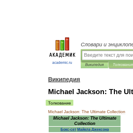
Словари и энциклоп
academic.ru
Википедия
Толкования
Википедия
Michael Jackson: The Ult
Толкование
Michael
Jackson:
The
Ultimate
Collection
Michael
Jackson:
The
Ultimate
Collection
Бокс
-
сет
Майкла
Джексона