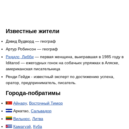
Известные жители
Дэвид Вудворд — географ
Артур Робинсон — географ
Риддлс, Либби
— первая женщина, выигравшая в 1985 году в
Iditarod — ежегодных гонок на собачьих упряжках в Аляске,
американская писательница
Ренди Гейдж - известный эксперт по достижению успеха,
оратор, предприниматель, писатель.
Города-побратимы
Айнару
,
Восточный Тимор
Аркатао,
Сальвадор
Вильнюс
,
Литва
Камагуэй
,
Куба