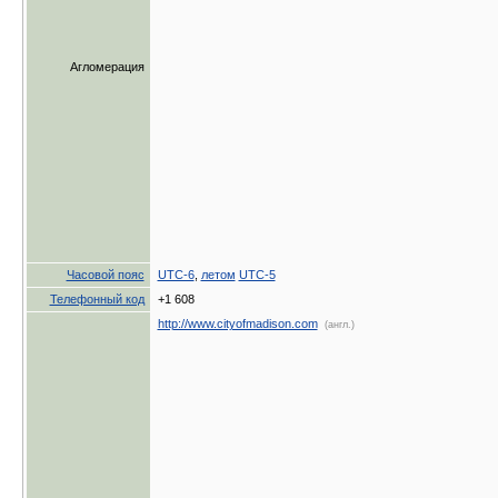
Агломерация
Часовой пояс
UTC-6
,
летом
UTC-5
Телефонный код
+1 608
http://www.cityofmadison.com
(англ.)