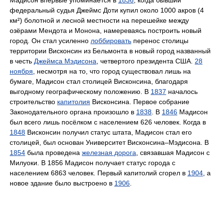
Мадисон впервые упоминается в
1836
, когда бывший
федеральный судья Джеймс Доти купил около 1000 акров (4
км²) болотной и лесной местности на перешейке между
озёрами Мендота и Монона, намереваясь построить новый
город. Он стал усиленно
лоббировать
перенос столицы
территории Висконсин из Бельмонта в новый город названный
в честь
Джеймса Мэдисона
, четвертого президента США.
28
ноября
, несмотря на то, что город существовал лишь на
бумаге, Мадисон стал столицей Висконсина, благодаря
выгодному географическому положению. В
1837
началось
строительство
капитолия
Висконсина. Первое собрание
Законодательного органа произошло в
1838
. В
1846
Мадисон
был всего лишь посёлком с населением 626 человек. Когда в
1848
Висконсин получил статус штата, Мадисон стал его
столицей, был основан Университет Висконсина–Мэдисона. В
1854
была проведена
железная дорога
, связавшая Мадисон с
Милуоки. В 1856 Мадисон получает статус города с
населением 6863 человек. Первый капитолий сгорел в
1904
, а
новое здание было выстроено в
1906
.