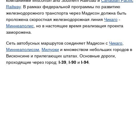
компаниями
Wisconsin and Southern Railroad
и
Canadian Pacific
Railway
. В рамках федеральной программы по развитию
железнодорожного транспорта через Мадисон должна быть
проложена скоростная железнодорожная линия
Чикаго
-
Миннеаполис
, но в настоящее время реализация проекта
заморожена.
Сеть автобусных маршрутов соединяет Мадисон с
Чикаго
,
Миннеаполисом
,
Милуоки
и множеством небольших городов в
Висконсине и прилегающих штатах. Основные дороги,
проходящие через город:
I-39
,
I-90
и
I-94
.