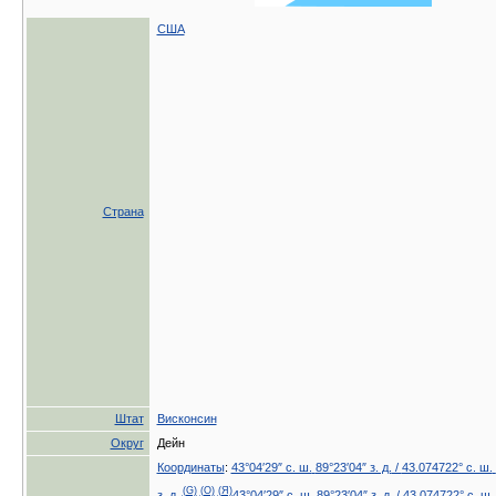
США
Страна
Штат
Висконсин
Округ
Дейн
Координаты
:
43°04′29″ с. ш.
89°23′04″ з. д.
/
43.074722° с. ш.
(G)
(O)
(Я)
з. д.
43°04′29″ с. ш.
89°23′04″ з. д.
/
43.074722° с. ш.