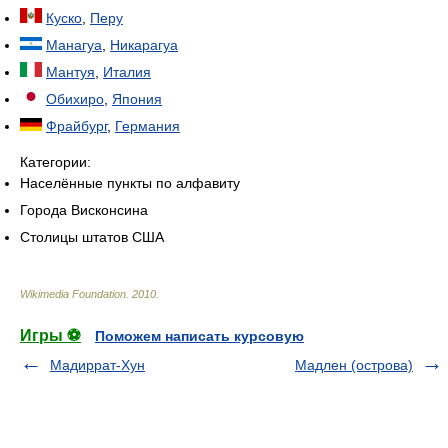
Куско
,
Перу
Манагуа
,
Никарагуа
Мантуя
,
Италия
Обихиро
,
Япония
Фрайбург
,
Германия
Категории:
Населённые пункты по алфавиту
Города Висконсина
Столицы штатов США
Wikimedia Foundation
.
2010
.
Игры ⚽
Поможем написать курсовую
Мадиррат-Хун
Мадлен (острова)