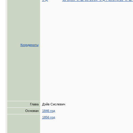
Координаты
Глава
Дэйв Сислевич
Основан
1846 год
1856 год