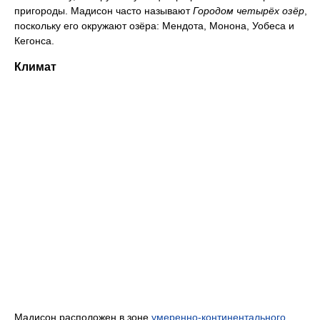
пригороды. Мадисон часто называют
Городом четырёх озёр
,
поскольку его окружают озёра: Мендота, Монона, Уобеса и
Кегонса.
Климат
Мадисон расположен в зоне
умеренно-континентального