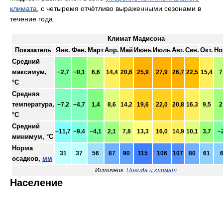
климата
, с четыремя отчётливо выраженными сезонами в
течение года.
Климат Мадисона
Показатель
Янв.
Фев.
Март
Апр.
Май
Июнь
Июль
Авг.
Сен.
Окт.
Но
Средний
максимум,
−2,7
−0,1
6,6
14,4
20,6
25,9
27,9
26,7
22,5
15,4
7
°C
Средняя
температура,
−7,2
−4,7
1,4
8,6
14,2
19,6
22,0
20,8
16,3
9,5
2
°C
Средний
−11,7
−9,4
−4,1
2,1
7,8
13,3
16,0
14,9
10,1
3,7
−
минимум, °C
Норма
31
37
56
87
90
115
106
107
80
61
осадков,
мм
Источник:
Погода и климат
Население