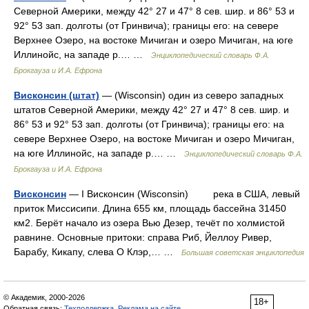
Северной Америки, между 42° 27 и 47° 8 сев. шир. и 86° 53 и
92° 53 зап. долготы (от Гринвича); границы его: на севере
Верхнее Озеро, на востоке Мичиган и озеро Мичиган, на юге
Иллинойс, на западе р.… …
Энциклопедический словарь Ф.А.
Брокгауза и И.А. Ефрона
Висконсин (штат)
— (Wisconsin) один из северо западных
штатов Северной Америки, между 42° 27 и 47° 8 сев. шир. и
86° 53 и 92° 53 зап. долготы (от Гринвича); границы его: на
севере Верхнее Озеро, на востоке Мичиган и озеро Мичиган,
на юге Иллинойс, на западе р.… …
Энциклопедический словарь Ф.А.
Брокгауза и И.А. Ефрона
Висконсин
— I Висконсин (Wisconsin) река в США, левый
приток Миссисипи. Длина 655 км, площадь бассейна 31450
км2. Берёт начало из озера Вью Дезер, течёт по холмистой
равнине. Основные притоки: справа Риб, Йеллоу Ривер,
Барабу, Кикапу, слева О Клэр,… …
Большая советская энциклопедия
© Академик, 2000-2026
18+
Обратная связь:
Техподдержка
,
Реклама на сайте