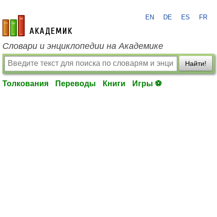
EN
DE
ES
FR
academic.ru
Словари и энциклопедии на Академике
Найти!
Толкования
Переводы
Книги
Игры ⚽