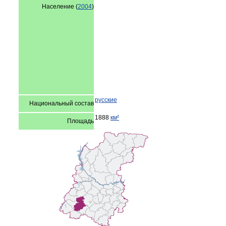
Население (
2004
)
русские
Национальный состав
1888
км²
Площадь