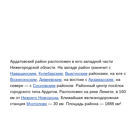
Ардатовский район расположен в юго-западной части
Нижегородской области. На западе район граничит с
Навашинским
,
Кулебакским
,
Выксунским
районами, на юге с
Вознесенским
,
Дивеевским
, на востоке с
Арзамасским
, на
севере — с
Сосновским
районом. Районный центр посёлок
городского типа Ардатов. Расположен на реке Лемети, в 160
км от
Нижнего Новгорода
. Ближайшая железнодорожная
станция
Мухтолово
— 30 км. Площадь района — 1888 км².