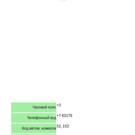
+3
Часовой пояс
+7 83179
Телефонный код
52, 152
Код автом. номеров