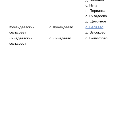
с. Нуча
п. Первинка
с. Ризадеево
д. Щеточное
Кужендеевский
с. Кужендеево
c. Беляево
сельсовет
д. Высоково
Личадеевский
с. Личадеево
с. Выползово
сельсовет