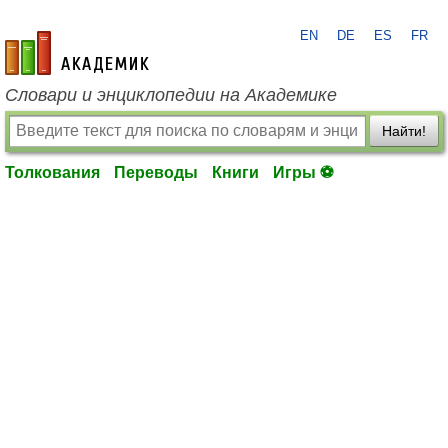
EN
DE
ES
FR
academic.ru
Словари и энциклопедии на Академике
Найти!
Толкования
Переводы
Книги
Игры ⚽