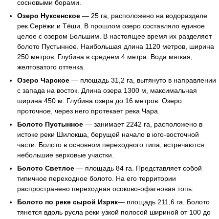
сосновыми борами.
Озеро Нуксенское
— 25 га, расположено на водоразделе
рек Серёжи и Тёши. В прошлом озеро составляло единое
целое с озером Большим. В настоящее время их разделяет
болото Пустынное. Наибольшая длина 1120 метров, ширина
250 метров. Глубина в среднем 4 метра. Вода мягкая,
желтоватого оттенка.
Озеро Чарское
— площадь 31,2 га, вытянуто в направлении
с запада на восток. Длина озера 1300 м, максимальная
ширина 450 м. Глубина озера до 16 метров. Озеро
проточное, через него протекает река Чара.
Болото Пустынное
— занимает 2242 га, расположено в
истоке реки Шилокша, берущей начало в юго-восточной
части. Болото в основном переходного типа, встречаются
небольшие верховые участки.
Болото Светлое
— площадь 84 га. Представляет собой
типичное переходное болото. На его территории
распространено переходная осоково-офагновая топь.
Болото по реке сырой Изряк
— площадь 211,6 га. Болото
тянется вдоль русла реки узкой полосой шириной от 100 до