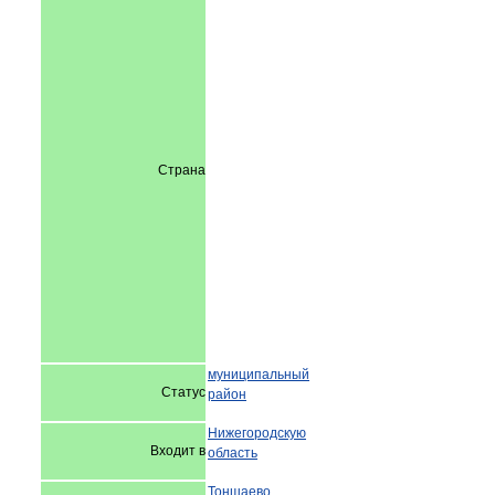
Страна
муниципальный
Статус
район
Нижегородскую
Входит в
область
Тоншаево