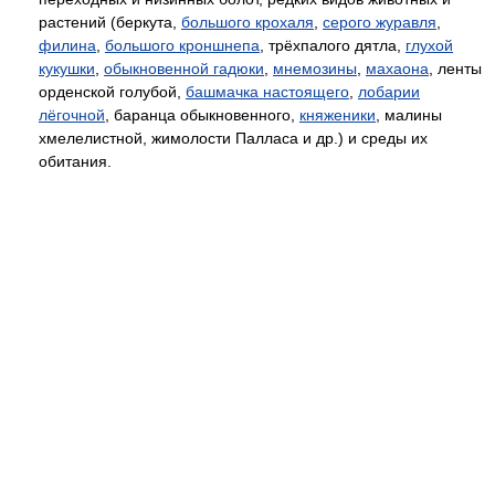
растений (беркута,
большого крохаля
,
серого журавля
,
филина
,
большого кроншнепа
, трёхпалого дятла,
глухой
кукушки
,
обыкновенной гадюки
,
мнемозины
,
махаона
, ленты
орденской голубой,
башмачка настоящего
,
лобарии
лёгочной
, баранца обыкновенного,
княженики
, малины
хмелелистной, жимолости Палласа и др.) и среды их
обитания.