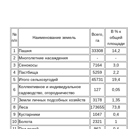
В % к
№
Всего,
Наименование земель
общей
п/п
га
площади
1
Пашня
33308
14,2
2
Многолетние насаждения
-
-
3
Сенокосы
7164
3,0
4
Пастбища
5259
2,2
5
Итого сельхозугодий
45731
19,4
Коллективное и индивидуальное
6
127
0,05
садоводство, огородничество
7
Земли личных подсобных хозяйств
3178
1,35
8
Леса
173655
73,8
9
Кустарники
1047
0,4
10
Болота
2321
1
11
Под водой
962
0,4