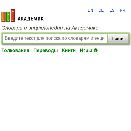
EN
DE
ES
FR
academic.ru
Словари и энциклопедии на Академике
Найти!
Толкования
Переводы
Книги
Игры ⚽