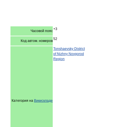
+3
Часовой пояс
52
Код автом. номеров
Tonshaevsky District
of Nizhny Novgorod
Region
Категория на
Викискладе