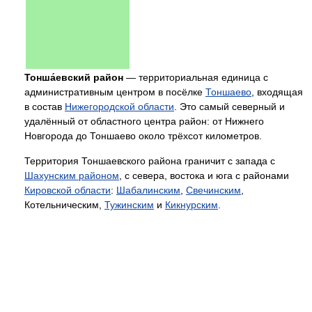
Тонша́евский район
— территориальная единица с
административным центром в посёлке
Тоншаево
, входящая
в состав
Нижегородской области
. Это самый северный и
удалённый от областного центра район: от Нижнего
Новгорода до Тоншаево около трёхсот километров.
Территория Тоншаевского района граничит с запада с
Шахунским районом
, с севера, востока и юга с районами
Кировской области
:
Шабалинским
,
Свечинским
,
Котельническим,
Тужинским
и
Кикнурским
.