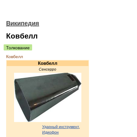
Википедия
Ковбелл
Толкование
Ковбелл
Ковбелл
Сенсерро
Ударный инструмент
,
Идиофон