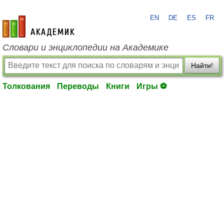
EN
DE
ES
FR
academic.ru
Словари и энциклопедии на Академике
Найти!
Толкования
Переводы
Книги
Игры ⚽