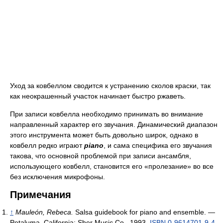
Уход за ковбеллом сводится к устранению сколов краски, так
как неокрашенный участок начинает быстро ржаветь.
При записи ковбелла необходимо принимать во внимание
направленный характер его звучания. Динамический диапазон
этого инструмента может быть довольно широк, однако в
ковбелл редко играют
piano
, и сама специфика его звучания
такова, что основной проблемой при записи ансамбля,
использующего ковбелл, становится его «пролезание» во все
без исключения микрофоны.
Примечания
↑
Mauleón, Rebeca.
Salsa guidebook for piano and ensemble. —
Petaluma, California: Sher Music Co., 1993.
ISBN 0-9614701-9-4
.