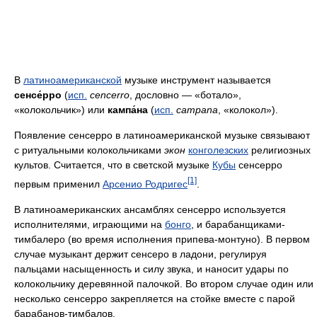
В
латиноамериканской
музыке инструмент называется
сенсе́рро
(
исп.
cencerro
, дословно — «ботало»,
«колокольчик») или
кампа́на
(
исп.
campana
, «колокол»).
Появление сенсерро в латиноамериканской музыке связывают
с ритуальными колокольчиками
экон
конголезских
религиозных
культов. Считается, что в светской музыке
Кубы
сенсерро
[1]
первым применил
Арсенио Родригес
.
В латиноамериканских ансамблях сенсерро используется
исполнителями, играющими на
бонго
, и барабанщиками-
тимбалеро (во время исполнения припева-монтуно). В первом
случае музыкант держит сенсеро в ладони, регулируя
пальцами насыщенность и силу звука, и наносит удары по
колокольчику деревянной палочкой. Во втором случае один или
несколько сенсерро закрепляется на стойке вместе с парой
барабанов-тимбалов.