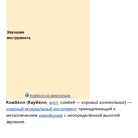
Звучание
инструмента
Ковбелл на викискладе
Ковбе́лл
(
Каубе́лл
,
англ.
cowbell
—
коровий колокольчик
) —
ударный музыкальный инструмент
, принадлежащий к
металлическим
идиофонам
с неопределённой высотой
звучания.