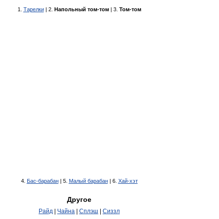
1.
Тарелки
| 2.
Напольный том-том
| 3.
Том-том
4.
Бас-барабан
| 5.
Малый барабан
| 6.
Хай-хэт
Другое
Райд
|
Чайна
|
Сплэш
|
Сиззл