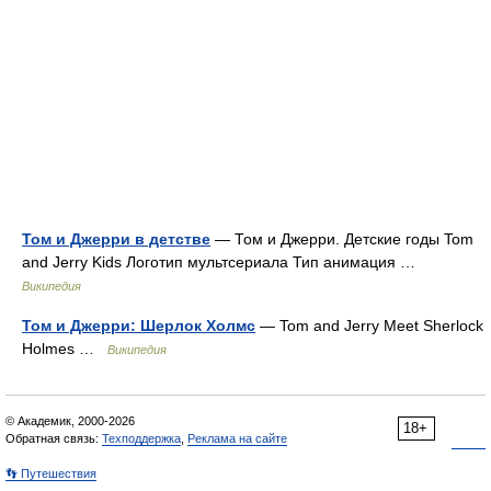
Том и Джерри в детстве
— Том и Джерри. Детские годы Tom
and Jerry Kids Логотип мультсериала Тип анимация …
Википедия
Том и Джерри: Шерлок Холмс
— Tom and Jerry Meet Sherlock
Holmes …
Википедия
© Академик, 2000-2026
18+
Обратная связь:
Техподдержка
,
Реклама на сайте
👣 Путешествия