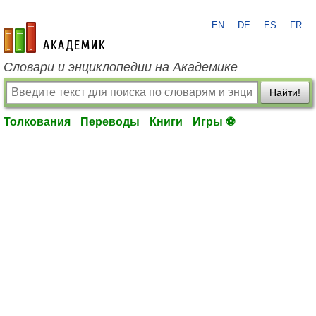
EN
DE
ES
FR
academic.ru
Словари и энциклопедии на Академике
Найти!
Толкования
Переводы
Книги
Игры ⚽