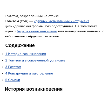
Том-том, закреплённый на стойке
Том-том
(
том
) —
ударный музыкальный инструмент
цилиндрической формы, без подструнника. На том-томах
играют
барабанными палочками
или литавровыми палками, с
небольшими твёрдыми головками.
Содержание
1
История возникновения
2
Том-томы в современной установке
3
Рототом
4
Конструкция и изготовление
5
Ссылки
История возникновения