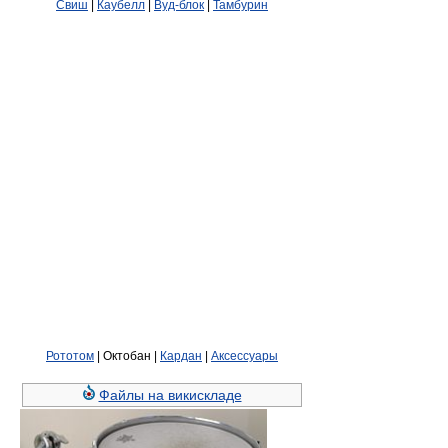
Свиш
|
Каубелл
|
Вуд-блок
|
Тамбурин
Рототом
| Октобан |
Кардан
|
Аксессуары
Файлы на викискладе