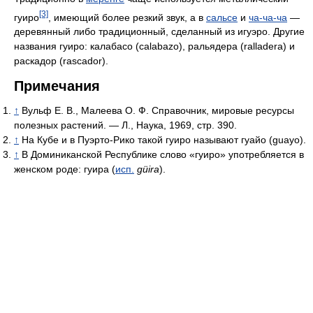
[3]
гуиро
, имеющий более резкий звук, а в
сальсе
и
ча-ча-ча
—
деревянный либо традиционный, сделанный из игуэро. Другие
названия гуиро: калабасо (calabazo), ральядера (ralladera) и
раскадор (rascador).
Примечания
↑
Вульф Е. В., Малеева О. Ф. Справочник, мировые ресурсы
полезных растений. — Л., Наука, 1969, стр. 390.
↑
На Кубе и в Пуэрто-Рико такой гуиро называют гуайо (guayo).
↑
В Доминиканской Республике слово «гуиро» употребляется в
женском роде: гуира (
исп.
güira
).