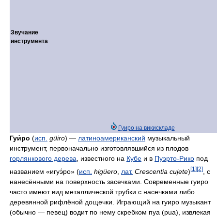
Звучание
инструмента
Гуиро на викискладе
Гуи́ро
(
исп.
güiro
) —
латиноамериканский
музыкальный
инструмент, первоначально изготовлявшийся из плодов
горлянкового дерева
, известного на
Кубе
и в
Пуэрто-Рико
под
[1]
[2]
названием «игуэ́ро» (
исп.
higüero
,
лат.
Crescentia cujete
)
, с
нанесёнными на поверхность засечками. Современные гуиро
часто имеют вид металлической трубки с насечками либо
деревянной рифлёной дощечки. Играющий на гуиро музыкант
(обычно — певец) водит по нему скребком пуа (pua), извлекая