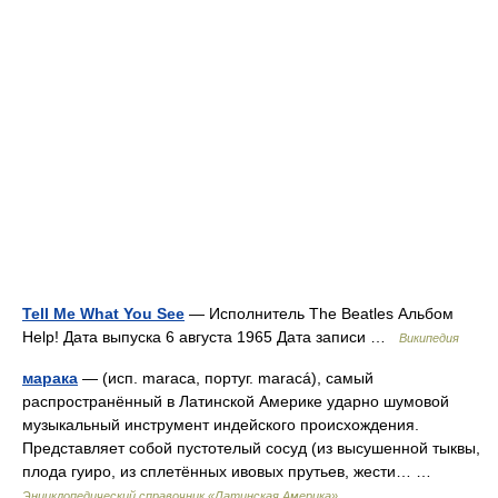
Tell Me What You See
— Исполнитель The Beatles Альбом
Help! Дата выпуска 6 августа 1965 Дата записи …
Википедия
марака
— (исп. maraca, португ. maracá), самый
распространённый в Латинской Америке ударно шумовой
музыкальный инструмент индейского происхождения.
Представляет собой пустотелый сосуд (из высушенной тыквы,
плода гуиро, из сплетённых ивовых прутьев, жести… …
Энциклопедический справочник «Латинская Америка»