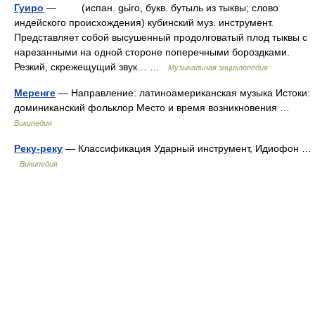
Гуиро
— (испан. gьiro, букв. бутыль из тыквы; слово
индейского происхождения) кубинский муз. инструмент.
Представляет собой высушенный продолговатый плод тыквы с
нарезанными на одной стороне поперечными бороздками.
Резкий, скрежещущий звук… …
Музыкальная энциклопедия
Меренге
— Направление: латиноамериканская музыка Истоки:
доминиканский фольклор Место и время возникновения …
Википедия
Реку-реку
— Классификация Ударный инструмент, Идиофон …
Википедия