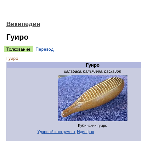
Википедия
Гуиро
Толкование
Перевод
Гуиро
Гуиро
калабаса, ральядера, раскадор
Кубинский гуиро
Ударный инструмент
,
Идиофон