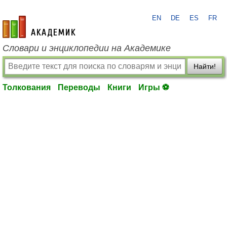
EN
DE
ES
FR
academic.ru
Словари и энциклопедии на Академике
Найти!
Толкования
Переводы
Книги
Игры ⚽