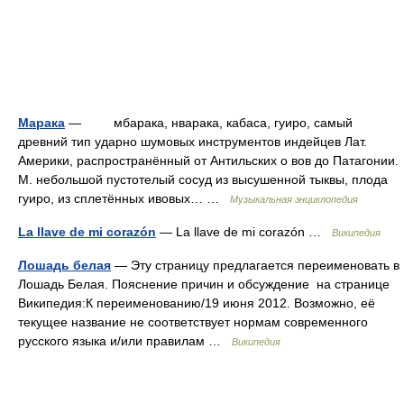
Марака
— мбарака, нварака, кабаса, гуиро, самый
древний тип ударно шумовых инструментов индейцев Лат.
Америки, распространённый от Антильских о вов до Патагонии.
М. небольшой пустотелый сосуд из высушенной тыквы, плода
гуиро, из сплетённых ивовых… …
Музыкальная энциклопедия
La llave de mi corazón
— La llave de mi corazón …
Википедия
Лошадь белая
— Эту страницу предлагается переименовать в
Лошадь Белая. Пояснение причин и обсуждение на странице
Википедия:К переименованию/19 июня 2012. Возможно, её
текущее название не соответствует нормам современного
русского языка и/или правилам …
Википедия