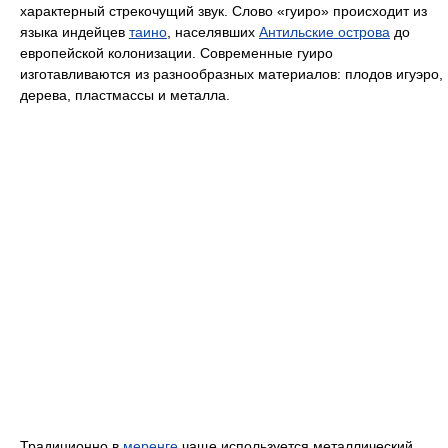
характерный стрекочущий звук. Слово «гуиро» происходит из
языка индейцев
таино
, населявших
Антильские острова
до
европейской колонизации. Современные гуиро
изготавливаются из разнообразных материалов: плодов игуэро,
дерева, пластмассы и металла.
Традиционно в
меренге
чаще используется металлический