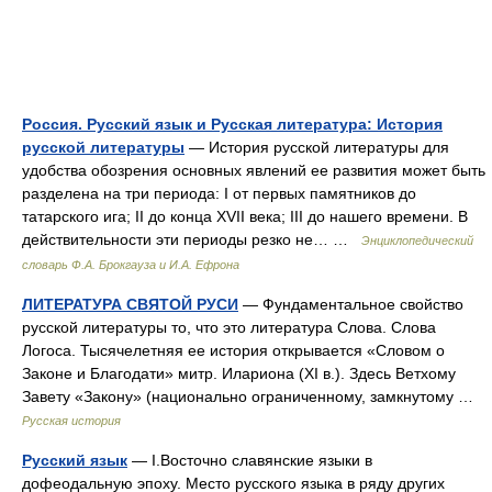
Россия. Русский язык и Русская литература: История
русской литературы
— История русской литературы для
удобства обозрения основных явлений ее развития может быть
разделена на три периода: I от первых памятников до
татарского ига; II до конца XVII века; III до нашего времени. В
действительности эти периоды резко не… …
Энциклопедический
словарь Ф.А. Брокгауза и И.А. Ефрона
ЛИТЕРАТУРА СВЯТОЙ РУСИ
— Фундаментальное свойство
русской литературы то, что это литература Слова. Слова
Логоса. Тысячелетняя ее история открывается «Словом о
Законе и Благодати» митр. Илариона (XI в.). Здесь Ветхому
Завету «Закону» (национально ограниченному, замкнутому …
Русская история
Русский язык
— I.Восточно славянские языки в
дофеодальную эпоху. Место русского языка в ряду других