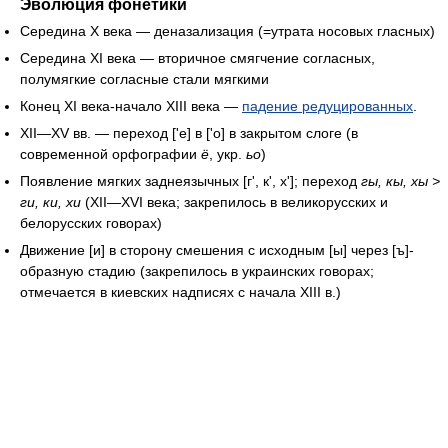
Эволюция фонетики
Середина X века — деназализация (=утрата носовых гласных)
Середина XI века — вторичное смягчение согласных,
полумягкие согласные стали мягкими
Конец XI века-начало XIII века —
падение редуцированных
.
XII—XV вв. — переход ['е] в ['о] в закрытом слоге (в
современной орфографии
ё
, укр.
ьо
)
Появление мягких заднеязычных [г', к', х']; переход
гы, кы, хы >
ги, ки, хи
(XII—XVI века; закрепилось в великорусских и
белорусских говорах)
Движение [и] в сторону смешения с исходным [ы] через [ъ]-
образную стадию (закрепилось в украинских говорах;
отмечается в киевских надписях с начала XIII в.)