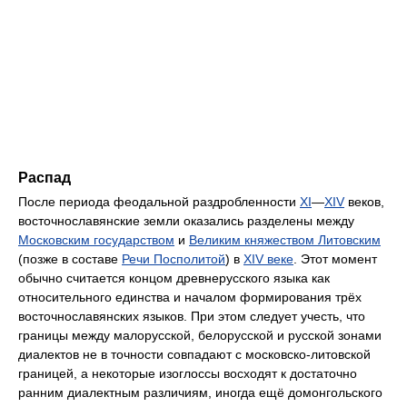
Распад
После периода феодальной раздробленности
XI
—
XIV
веков,
восточнославянские земли оказались разделены между
Московским государством
и
Великим княжеством Литовским
(позже в составе
Речи Посполитой
) в
XIV веке
. Этот момент
обычно считается концом древнерусского языка как
относительного единства и началом формирования трёх
восточнославянских языков. При этом следует учесть, что
границы между малорусской, белорусской и русской зонами
диалектов не в точности совпадают с московско-литовской
границей, а некоторые изоглоссы восходят к достаточно
ранним диалектным различиям, иногда ещё домонгольского