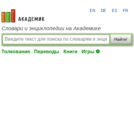
EN
DE
ES
FR
academic.ru
Словари и энциклопедии на Академике
Найти!
Толкования
Переводы
Книги
Игры ⚽