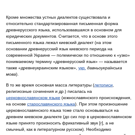
Кроме множества устных диалектов существовала и
относительно стандартизированная письменная форма
древнерусского языка, использовавшаяся в основном для
юридических документов. Считается, что в основе этого
письменного языка лежал киевский диалект (на этом
основании древнерусский язык киевского периода на
современной Украине — полемически по отношению к «узко»
понимаемому термину «древнерусский язык» — называется
также «древнеукраинским языком»,
укр.
давньоукраїнська
мова
).
В то же время основная масса литературы (
летописи
,
религиозные сочинения и др.) писалась на
церковнославянском языке
(южнославянского происхождения,
на основе
старославянского языка
). При этом произношение
церковнославянского языка тоже стало основываться на
древнем киевском диалекте (до сих пор в церковнославянском
языке принято произносить фрикативный звук [г], а не
смычный, как в литературном русском). Необходимо