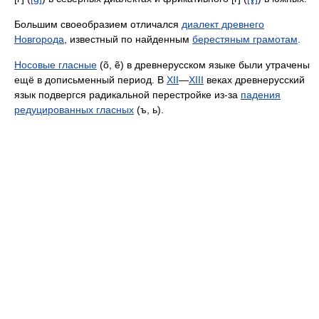
Большим своеобразием отличался
диалект древнего
Новгорода
, известный по найденным
берестяным грамотам
.
Носовые гласные
(õ, ẽ) в древнерусском языке были утрачены
ещё в дописьменный период. В
XII
—
XIII
веках древнерусский
язык подвергся радикальной перестройке из-за
падения
редуцированных гласных
(ъ, ь).