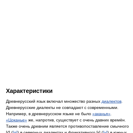
Характеристики
Древнерусский язык включал множество разных
диалектов
.
Древнерусские диалекты не совпадают с современными.
Например, в древнерусском языке не было
«аканья»
.
«Цоканье»
же, напротив, существует с очень давних времён.
Также очень древним является противопоставление смычного
[ґ] (
[ɡ]
) в северных диалектах и фрикативного [ғ] (
[ɣ]
) в южных.