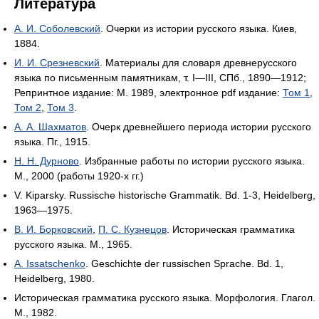
Литература
А. И. Соболевский
. Очерки из истории русского языка. Киев,
1884.
И. И. Срезневский
. Материалы для словаря древнерусского
языка по письменным памятникам, т. I—III, СПб., 1890—1912;
Репринтное издание: М. 1989, электронное pdf издание:
Том 1
,
Том 2
,
Том 3
.
А. А. Шахматов
. Очерк древнейшего периода истории русского
языка. Пг., 1915.
Н. Н. Дурново
. Избранные работы по истории русского языка.
М., 2000 (работы 1920-х гг.)
V. Kiparsky. Russische historische Grammatik. Bd. 1-3, Heidelberg,
1963—1975.
В. И. Борковский
,
П. С. Кузнецов
. Историческая грамматика
русского языка. М., 1965.
A. Issatschenko
. Geschichte der russischen Sprache. Bd. 1,
Heidelberg, 1980.
Историческая грамматика русского языка. Морфология. Глагол.
М., 1982.