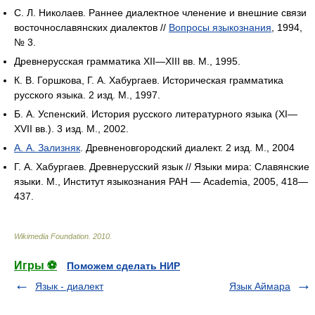
С. Л. Николаев. Раннее диалектное членение и внешние связи
восточнославянских диалектов //
Вопросы языкознания
, 1994,
№ 3.
Древнерусская грамматика XII—XIII вв. М., 1995.
К. В. Горшкова, Г. А. Хабургаев. Историческая грамматика
русского языка. 2 изд. М., 1997.
Б. А. Успенский. История русского литературного языка (XI—
XVII вв.). 3 изд. М., 2002.
А. А. Зализняк
. Древненовгородский диалект. 2 изд. М., 2004
Г. А. Хабургаев. Древнерусский язык // Языки мира: Славянские
языки. М., Институт языкознания РАН — Academia, 2005, 418—
437.
Wikimedia Foundation
.
2010
.
Игры ⚽
Поможем сделать НИР
Язык - диалект
Язык Аймара