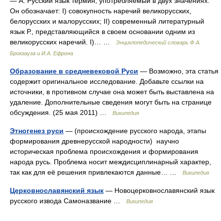
— А. Русский язык термин, употребляемый в двух значениях.
Он обозначает: I) совокупность наречий великорусских,
белорусских и малорусских; II) современный литературный
язык Р., представляющийся в своем основании одним из
великорусских наречий. I)… …
Энциклопедический словарь Ф.А.
Брокгауза и И.А. Ефрона
Образование в средневековой Руси
— Возможно, эта статья
содержит оригинальное исследование. Добавьте ссылки на
источники, в противном случае она может быть выставлена на
удаление. Дополнительные сведения могут быть на странице
обсуждения. (25 мая 2011) …
Википедия
Этногенез руси
— (происхождение русского народа, этапы
формирования древнерусской народности) научно
историческая проблема происхождения и формирования
народа русь. Проблема носит междисциплинарный характер,
так как для её решения привлекаются данные… …
Википедия
Церковнославянский язык
— Новоцерковнославянский язык
русского извода Самоназвание …
Википедия