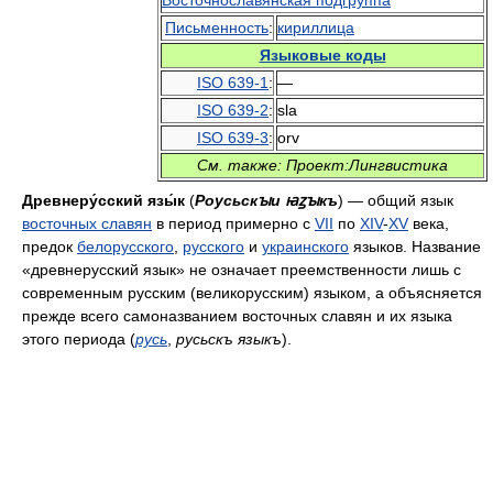
Восточнославянская подгруппа
Письменность
:
кириллица
Языковые коды
ISO 639-1
:
—
ISO 639-2
:
sla
ISO 639-3
:
orv
См. также: Проект:Лингвистика
Древнеру́сский язы́к
(
Роусьскꙑи ꙗꙁꙑкъ
) — общий язык
восточных славян
в период примерно с
VII
по
XIV
-
XV
века,
предок
белорусского
,
русского
и
украинского
языков. Название
«древнерусский язык» не означает преемственности лишь с
современным русским (великорусским) языком, а объясняется
прежде всего самоназванием восточных славян и их языка
этого периода (
русь
,
русьскъ языкъ
).