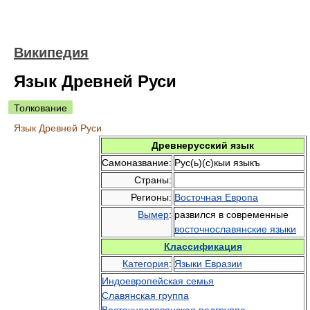
Википедия
Язык Древней Руси
Толкование
Язык Древней Руси
Древнерусский язык
Самоназвание:
Рус(ь)(с)кыи языкъ
Страны:
Регионы:
Восточная Европа
Вымер
:
развился в современные
восточнославянские языки
Классификация
Категория
:
Языки Евразии
Индоевропейская семья
Славянская группа