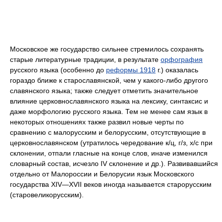
Московское же государство сильнее стремилось сохранять
старые литературные традиции, в результате
орфография
русского языка (особенно до
реформы 1918
г.) оказалась
гораздо ближе к старославянской, чем у какого-либо другого
славянского языка; также следует отметить значительное
влияние церковнославянского языка на лексику, синтаксис и
даже морфологию русского языка. Тем не менее сам язык в
некоторых отношениях также развил новые черты по
сравнению с малорусским и белорусским, отсутствующие в
церковнославянском (утратилось чередование к/ц, г/з, х/с при
склонении, отпали гласные на конце слов, иначе изменился
словарный состав, исчезло IV склонение и др.). Развивавшийся
отдельно от Малороссии и Белорусии язык Московского
государства XIV—XVII веков иногда называется старорусским
(старовеликорусским).