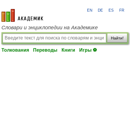
EN
DE
ES
FR
academic.ru
Словари и энциклопедии на Академике
Найти!
Толкования
Переводы
Книги
Игры ⚽