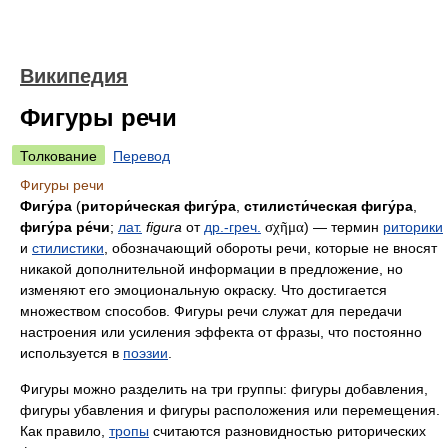
Википедия
Фигуры речи
Толкование
Перевод
Фигуры речи
Фигу́ра
(
ритори́ческая фигу́ра
,
стилисти́ческая фигу́ра
,
фигу́ра ре́чи
;
лат.
figura
от
др.-греч.
σχῆμα
) — термин
риторики
и
стилистики
, обозначающий обороты речи, которые не вносят
никакой дополнительной информации в предложение, но
изменяют его эмоциональную окраску. Что достигается
множеством способов. Фигуры речи служат для передачи
настроения или усиления эффекта от фразы, что постоянно
используется в
поэзии
.
Фигуры можно разделить на три группы: фигуры добавления,
фигуры убавления и фигуры расположения или перемещения.
Как правило,
тропы
считаются разновидностью риторических