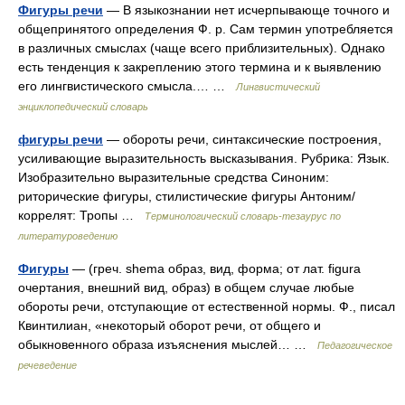
Фигуры речи
— В языкознании нет исчерпывающе точного и
общепринятого определения Ф. р. Сам термин употребляется
в различных смыслах (чаще всего приблизительных). Однако
есть тенденция к закреплению этого термина и к выявлению
его лингвистического смысла.… …
Лингвистический
энциклопедический словарь
фигуры речи
— обороты речи, синтаксические построения,
усиливающие выразительность высказывания. Рубрика: Язык.
Изобразительно выразительные средства Синоним:
риторические фигуры, стилистические фигуры Антоним/
коррелят: Тропы …
Терминологический словарь-тезаурус по
литературоведению
Фигуры
— (греч. shema образ, вид, форма; от лат. figura
очертания, внешний вид, образ) в общем случае любые
обороты речи, отступающие от естественной нормы. Ф., писал
Квинтилиан, «некоторый оборот речи, от общего и
обыкновенного образа изъяснения мыслей… …
Педагогическое
речеведение