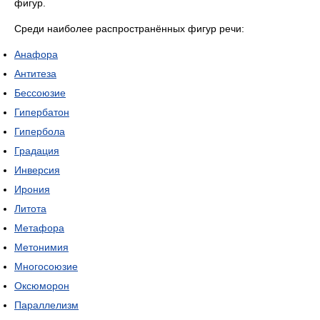
фигур.
Среди наиболее распространённых фигур речи:
Анафора
Антитеза
Бессоюзие
Гипербатон
Гипербола
Градация
Инверсия
Ирония
Литота
Метафора
Метонимия
Многосоюзие
Оксюморон
Параллелизм