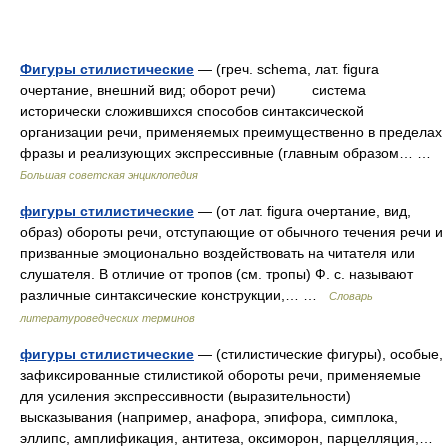
Фигуры стилистические
— (греч. schema, лат. figura
очертание, внешний вид; оборот речи) система
исторически сложившихся способов синтаксической
организации речи, применяемых преимущественно в пределах
фразы и реализующих экспрессивные (главным образом… …
Большая советская энциклопедия
фигуры стилистические
— (от лат. figura очертание, вид,
образ) обороты речи, отступающие от обычного течения речи и
призванные эмоционально воздействовать на читателя или
слушателя. В отличие от тропов (см. тропы) Ф. с. называют
различные синтаксические конструкции,… …
Словарь
литературоведческих терминов
фигуры стилистические
— (стилистические фигуры), особые,
зафиксированные стилистикой обороты речи, применяемые
для усиления экспрессивности (выразительности)
высказывания (например, анафора, эпифора, симплока,
эллипс, амплификация, антитеза, оксиморон, парцелляция,…