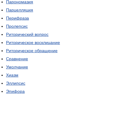
Парономазия
Парцелляция
Перифраза
Пролепсис
Риторический вопрос
Риторическое восклицание
Риторическое обращение
Сравнение
Умолчание
Хиазм
Эллипсис
Эпифора