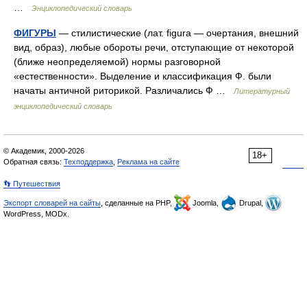
…
Энциклопедический словарь
ФИГУРЫ
— стилистические (лат. figura — очертания, внешний
вид, образ), любые обороты речи, отступающие от некоторой
(ближе неопределяемой) нормы разговорной
«естественности». Выделение и классификация Ф. были
начаты античной риторикой. Различались Ф …
Литературный
энциклопедический словарь
© Академик, 2000-2026
18+
Обратная связь:
Техподдержка
,
Реклама на сайте
👣 Путешествия
Экспорт словарей на сайты
, сделанные на PHP,
Joomla,
Drupal,
WordPress, MODx.