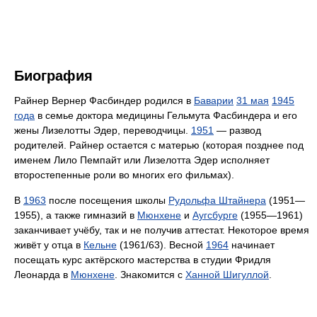
Биография
Райнер Вернер Фасбиндер родился в
Баварии
31 мая
1945
года
в семье доктора медицины Гельмута Фасбиндера и его
жены Лизелотты Эдер, переводчицы.
1951
— развод
родителей. Райнер остается с матерью (которая позднее под
именем Лило Пемпайт или Лизелотта Эдер исполняет
второстепенные роли во многих его фильмах).
В
1963
после посещения школы
Рудольфа Штайнера
(1951—
1955), а также гимназий в
Мюнхене
и
Аугсбурге
(1955—1961)
заканчивает учёбу, так и не получив аттестат. Некоторое время
живёт у отца в
Кельне
(1961/63). Весной
1964
начинает
посещать курс актёрского мастерства в студии Фридля
Леонарда в
Мюнхене
. Знакомится с
Ханной Шигуллой
.