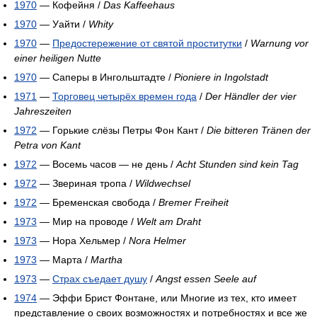
1970
— Кофейня /
Das Kaffeehaus
1970
— Уайти /
Whity
1970
—
Предостережение от святой проститутки
/
Warnung vor
einer heiligen Nutte
1970
— Саперы в Ингольштадте /
Pioniere in Ingolstadt
1971
—
Торговец четырёх времен года
/
Der Händler der vier
Jahreszeiten
1972
— Горькие слёзы Петры Фон Кант /
Die bitteren Tränen der
Petra von Kant
1972
— Восемь часов — не день /
Acht Stunden sind kein Tag
1972
— Звериная тропа /
Wildwechsel
1972
— Бременская свобода /
Bremer Freiheit
1973
— Мир на проводе /
Welt am Draht
1973
— Нора Хельмер /
Nora Helmer
1973
— Марта /
Martha
1973
—
Страх съедает душу
/
Angst essen Seele auf
1974
— Эффи Брист Фонтане, или Многие из тех, кто имеет
представление о своих возможностях и потребностях и все же