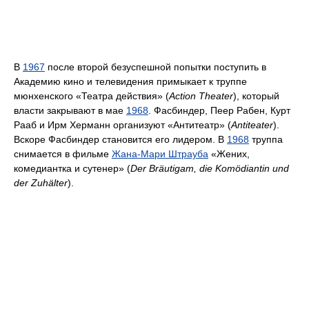
В
1967
после второй безуспешной попытки поступить в
Академию кино и телевидения примыкает к труппе
мюнхенского «Театра действия» (
Action Theater
), который
власти закрывают в мае
1968
. Фасбиндер, Пеер Рабен, Курт
Рааб и Ирм Херманн организуют «Антитеатр» (
Antiteater
).
Вскоре Фасбиндер становится его лидером. В
1968
труппа
снимается в фильме
Жана-Мари Штрауба
«Жених,
комедиантка и сутенер» (
Der Bräutigam, die Komödiantin und
der Zuhälter
).