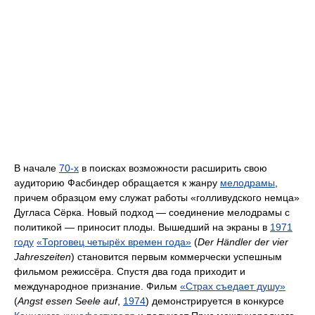
В начале
70-х
в поисках возможности расширить свою
аудиторию Фасбиндер обращается к жанру
мелодрамы
,
причем образцом ему служат работы «голливудского немца»
Дугласа Сёрка. Новый подход — соединение мелодрамы с
политикой — приносит плоды. Вышедший на экраны в
1971
году
«Торговец четырёх времен года»
(
Der Händler der vier
Jahreszeiten
) становится первым коммерчески успешным
фильмом режиссёра. Спустя два года приходит и
международное признание. Фильм
«Страх съедает душу»
(
Angst essen Seele auf
,
1974
) демонстрируется в конкурсе