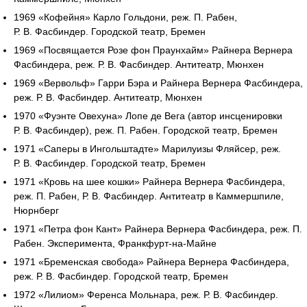
1969 «Кофейня» Карло Гольдони, реж. П. Рабен,
Р. В. Фасбиндер. Городской театр, Бремен
1969 «Посвящается Розе фон Праунхайм» Райнера Вернера
Фасбиндера, реж. Р. В. Фасбиндер. Антитеатр, Мюнхен
1969 «Вервольф» Гарри Бэра и Райнера Вернера Фасбиндера,
реж. Р. В. Фасбиндер. Антитеатр, Мюнхен
1970 «Фуэнте Овехуна» Лопе де Вега (автор инсценировки
Р. В. Фасбиндер), реж. П. Рабен. Городской театр, Бремен
1971 «Саперы в Ингольштадте» Марилуизы Фляйсер, реж.
Р. В. Фасбиндер. Городской театр, Бремен
1971 «Кровь на шее кошки» Райнера Вернера Фасбиндера,
реж. П. Рабен, Р. В. Фасбиндер. Антитеатр в Каммершпиле,
Нюрнберг
1971 «Петра фон Кант» Райнера Вернера Фасбиндера, реж. П.
Рабен. Эксперимента, Франкфурт-на-Майне
1971 «Бременская свобода» Райнера Вернера Фасбиндера,
реж. Р. В. Фасбиндер. Городской театр, Бремен
1972 «Лилиом» Ференса Мольнара, реж. Р. В. Фасбиндер.