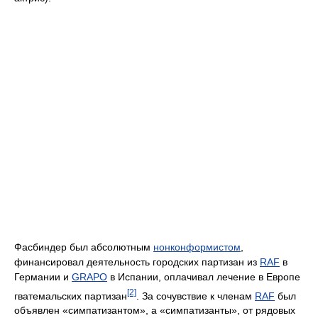
Фасбиндер был абсолютным
нонконформистом
,
финансировал деятельность городских партизан из
RAF
в
Германии и
GRAPO
в Испании, оплачивал лечение в Европе
[2]
гватемальских партизан
. За сочувствие к членам
RAF
был
объявлен «симпатизантом», а «симпатизанты», от рядовых