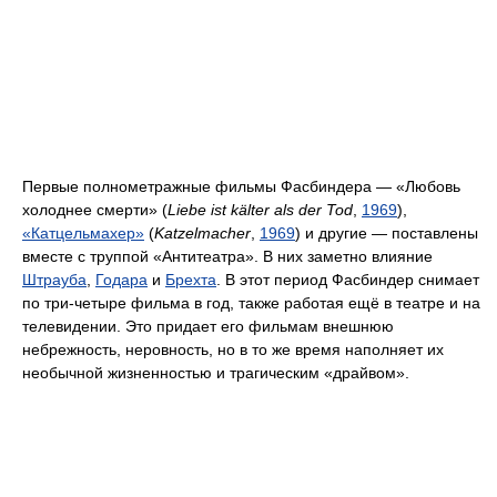
Первые полнометражные фильмы Фасбиндера — «Любовь
холоднее смерти» (
Liebe ist kälter als der Tod
,
1969
),
«Катцельмахер»
(
Katzelmacher
,
1969
) и другие — поставлены
вместе с труппой «Антитеатра». В них заметно влияние
Штрауба
,
Годара
и
Брехта
. В этот период Фасбиндер снимает
по три-четыре фильма в год, также работая ещё в театре и на
телевидении. Это придает его фильмам внешнюю
небрежность, неровность, но в то же время наполняет их
необычной жизненностью и трагическим «драйвом».