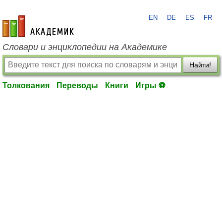
EN
DE
ES
FR
academic.ru
Словари и энциклопедии на Академике
Найти!
Толкования
Переводы
Книги
Игры ⚽