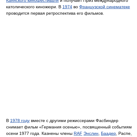
Каннского кинофестиваля
и получает Приз международного
католического киножюри. В
1974
во
Французской синематеке
проводится первая ретроспектива его фильмов.
В
1978 году
вместе с другими режиссерами Фасбиндер
снимает фильм «Германия осенью», посвященный событиям
осени 1977 года. Казнены члены
RAF
Энслин
,
Баадер
, Распе,