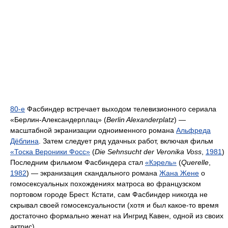
80-е
Фасбиндер встречает выходом телевизионного сериала
«Берлин-Александерплац» (
Berlin Alexanderplatz
) —
масштабной экранизации одноименного романа
Альфреда
Дёблина
. Затем следует ряд удачных работ, включая фильм
«Тоска Вероники Фосс»
(
Die Sehnsucht der Veronika Voss
,
1981
)
Последним фильмом Фасбиндера стал
«Кэрель»
(
Querelle
,
1982
) — экранизация скандального романа
Жана Жене
о
гомосексуальных похождениях матроса во французском
портовом городе Брест. Кстати, сам Фасбиндер никогда не
скрывал своей гомосексуальности (хотя и был какое-то время
достаточно формально женат на Ингрид Кавен, одной из своих
актрис).