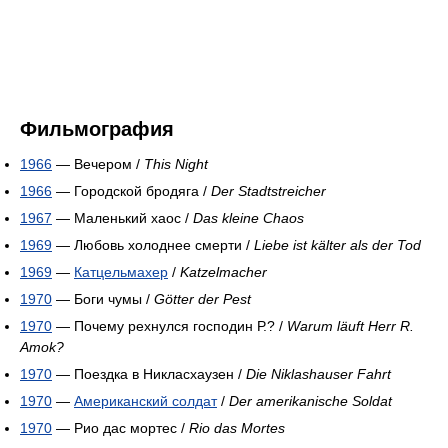
Фильмография
1966
— Вечером /
This Night
1966
— Городской бродяга /
Der Stadtstreicher
1967
— Маленький хаос /
Das kleine Chaos
1969
— Любовь холоднее смерти /
Liebe ist kälter als der Tod
1969
—
Катцельмахер
/
Katzelmacher
1970
— Боги чумы /
Götter der Pest
1970
— Почему рехнулся господин Р.? /
Warum läuft Herr R.
Amok?
1970
— Поездка в Никласхаузен /
Die Niklashauser Fahrt
1970
—
Американский солдат
/
Der аmerikanische Soldat
1970
— Рио дас мортес /
Rio das Mortes