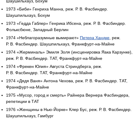
Шаушильхауз, Бохум
1973 «Биби» Генриха Манна, реж. Р. В. Фасбиндер.
Шаушпильхауз, Бохум
1973 «Гедда Габлер» Генрика Ибсена, реж. Р. В. Фасбиндер.
Фольксбюне, Западный Берлин
1974 «Неблагоразумные вымирают»
Петера Хандке
, реж.
Р. В. Фасбиндер. Шаушпильхауз, Франкфурт-на-Майне
1974 «Жерминаль» Эмиля Золя (инсценировка Яака Карзунке),
реж. Р. В. Фасбиндер. ТАТ, Франкфурт-на-Майне
1974 «Фрекен Юлия» Августа Стриндберга, реж.
Р. В. Фасбиндер. ТАТ, Франкфурт-на-Майне
1974 «Дядя Ваня» Антона Чехова, реж. Р. В. Фасбиндер. ТАТ,
Франкфурт-на-Майне
1975 «Мусор, город и смерть» Райнера Вернера Фасбиндера,
репетиции в ТАТ
1976 «Женщины в Нью-Йорке» Клер Бус, реж. Р. В. Фасбиндер.
Шаушпильхауз, Гамбург