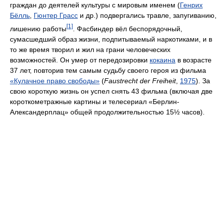
граждан до деятелей культуры с мировым именем (
Генрих
Бёлль
,
Гюнтер Грасс
и др.) подвергались травле, запугиванию,
[1]
лишению работы
. Фасбиндер вёл беспорядочный,
сумасшедший образ жизни, подпитываемый наркотиками, и в
то же время творил и жил на грани человеческих
возможностей. Он умер от передозировки
кокаина
в возрасте
37 лет, повторив тем самым судьбу своего героя из фильма
«Кулачное право свободы»
(
Faustrecht der Freiheit
,
1975
). За
свою короткую жизнь он успел снять 43 фильма (включая две
короткометражные картины и телесериал «Берлин-
Александерплац» общей продолжительностью 15½ часов).