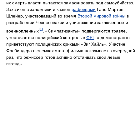
их смерть власти пытаются замаскировать под самоубийство.
Захвачен в заложники и казнен
рафовцами
Ганс-Мартин
Шлейер, участвовавший во время
Второй мировой войны
в
разграблении Чехословакии и уничтожении заключенных и
[1]
военнопленных
. «Симпатизанты» подвергаются травле,
ужесточается полицейский контроль в
ФРГ
, а демонстранты
приветствуют полицейских криками «Зиг Хайль». Участие
Фасбиндера в съемках этого фильма показывает в очередной
раз, что режиссер готов активно отстаивать свои левые
взгляды.