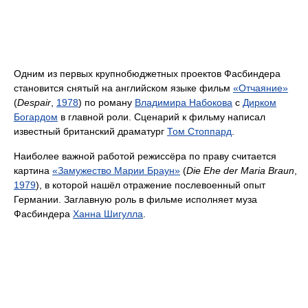
Одним из первых крупнобюджетных проектов Фасбиндера
становится снятый на английском языке фильм
«Отчаяние»
(
Despair
,
1978
) по роману
Владимира Набокова
с
Дирком
Богардом
в главной роли. Сценарий к фильму написал
известный британский драматург
Том Стоппард
.
Наиболее важной работой режиссёра по праву считается
картина
«Замужество Марии Браун»
(
Die Ehe der Maria Braun
,
1979
), в которой нашёл отражение послевоенный опыт
Германии. Заглавную роль в фильме исполняет муза
Фасбиндера
Ханна Шигулла
.