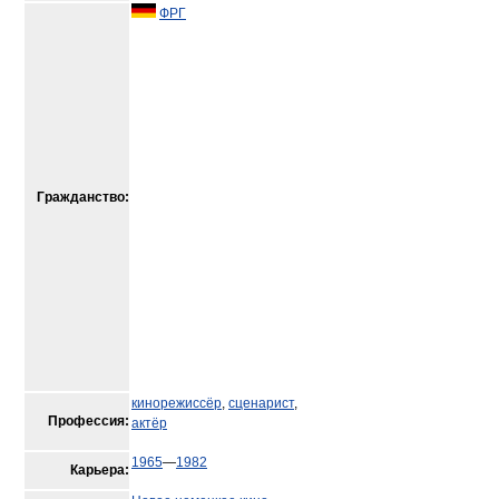
ФРГ
Гражданство:
кинорежиссёр
,
сценарист
,
Профессия:
актёр
1965
—
1982
Карьера: