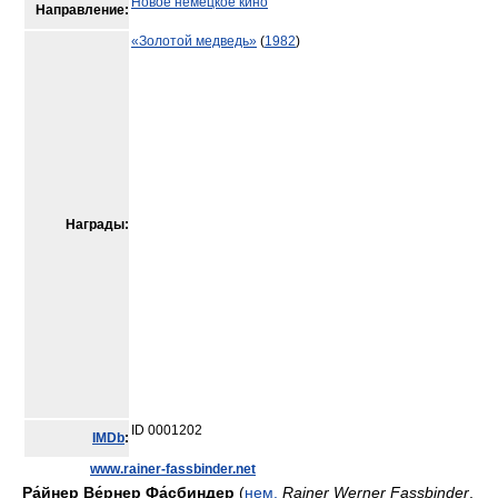
Новое немецкое кино
Направление:
«Золотой медведь»
(
1982
)
Награды:
ID 0001202
IMDb
:
www.rainer-fassbinder.net
Ра́йнер Ве́рнер Фа́сбиндер
(
нем.
Rainer Werner Fassbinder
,