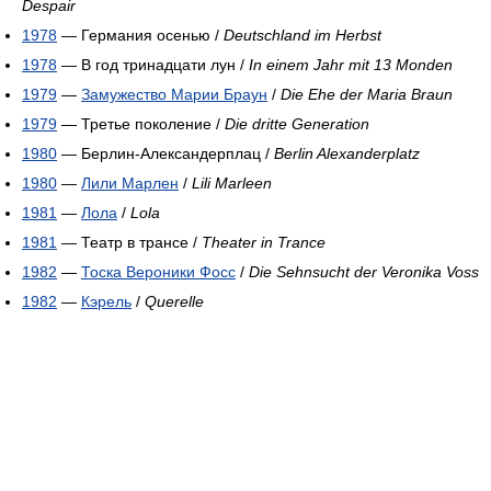
Despair
1978
— Германия осенью /
Deutschland im Herbst
1978
— В год тринадцати лун /
In einem Jahr mit 13 Monden
1979
—
Замужество Марии Браун
/
Die Ehe der Maria Braun
1979
— Третье поколение /
Die dritte Generation
1980
— Берлин-Александерплац /
Berlin Alexanderplatz
1980
—
Лили Марлен
/
Lili Marleen
1981
—
Лола
/
Lola
1981
— Театр в трансе /
Theater in Trance
1982
—
Тоска Вероники Фосс
/
Die Sehnsucht der Veronika Voss
1982
—
Кэрель
/
Querelle