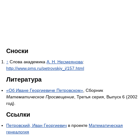
Сноски
↑
Слова академика
А. Н. Несмеянова
:
http://www.pms.ru/petrovskiy_i/157.html
Литература
«Об Иване Георгиевиче Петровском»
, Сборник
Математическое Просвещение
, Третья серия, Выпуск 6 (2002
год).
Ссылки
Петровский, Иван Георгиевич
в проекте
Математическая
генеалогия