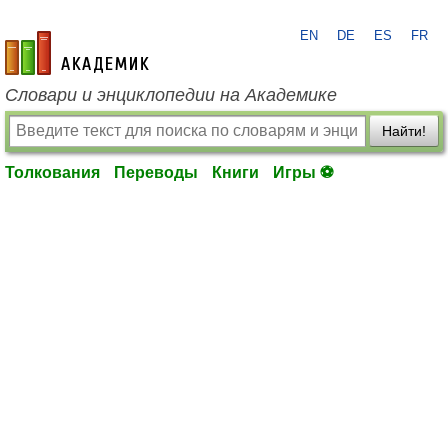
EN
DE
ES
FR
academic.ru
Словари и энциклопедии на Академике
Найти!
Толкования
Переводы
Книги
Игры ⚽