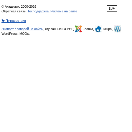
© Академик, 2000-2026
18+
Обратная связь:
Техподдержка
,
Реклама на сайте
👣 Путешествия
Экспорт словарей на сайты
, сделанные на PHP,
Joomla,
Drupal,
WordPress, MODx.