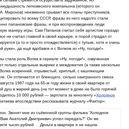
и
силами
стремится
осуществить
задуманное
,
но
никудышность
легковесного
компаньона
(
которого
он
А
.
Миронов
)
неизменно
срывает
все
планы
преступников
.
цитировать
по
всему
СССР
,
фразы
из
него
надолго
стали
нно
папановские
фразы
,
и
при
воспроизведении
люди
скую
манеру
игры
.
Сам
Папанов
считал
себя
артистом
гораздо
все
не
считал
главной
в
своей
карьере
,
и
порой
страдал
от
ируется
(
а
то
и
просто
отождествляется
)
с
тупым
,
хотя
и
очень
ой
руки
»,
да
ещё
вдобавок
и
с
Волком
из
«
Ну
,
погоди
!».
ры
стала
роль
Волка
в
сериале
«
Ну
,
погоди
!»,
озвученная
ет
только
отдельные
выкрики
и
междометия
(
а
также
несколько
Волка
искренний
,
отрывистый
,
хриплый
,
с
кашляющим
рле
.
Он
отличается
от
блеющего
,
сильно
наигранного
смеха
августа
1987
года
на
65
-
м
году
жизни
в
своей
квартире
от
ый
душ
в
жаркий
день
(
на
тот
момент
в
доме
не
было
горячей
одилось
10
000
рублей
—
зарплата
за
киноленту
«
Холодное
ратаева
впоследствии
рассказывала
журналу
«
Фактор
»
:
рон
.
Звонят
мне
из
съёмочной
группы
фильма
'
Холодное
Вам
Анатолий
Дмитриевич
успел
передать
?“
Он
же
вяти
тысяч
рублей
. …
Деньги
в
квартире
я
не
нашла
.