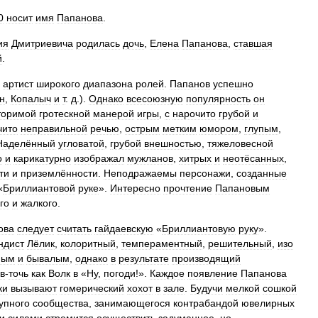
0
носит
имя
Папанова
.
ия
Дмитриевича
родилась
дочь
,
Елена
Папанова
,
ставшая
й
.
артист
широкого
диапазона
ролей
.
Папанов
успешно
н
,
Копалыч
и
т
.
д
.).
Однако
всесоюзную
популярность
он
торимой
гротескной
манерой
игры
,
с
нарочито
грубой
и
чито
неправильной
речью
,
острым
метким
юмором
,
глупым
,
Наделённый
угловатой
,
грубой
внешностью
,
тяжеловесной
о
и
карикатурно
изображал
мужланов
,
хитрых
и
неотёсанных
,
ти
и
приземлённости
.
Неподражаемы
персонажи
,
созданные
«
Бриллиантовой
руке
».
Интересно
прочтение
Папановым
го
и
жалкого
.
ова
следует
считать
гайдаевскую
«
Бриллиантовую
руку
».
ндист
Лёлик
,
колоритный
,
темпераментный
,
решительный
,
изо
ным
и
бывалым
,
однако
в
результате
производящий
в
-
точь
как
Волк
в
«
Ну
,
погоди
!».
Каждое
появление
Папанова
ки
вызывают
гомерический
хохот
в
зале
.
Будучи
мелкой
сошкой
упного
сообщества
,
занимающегося
контрабандой
ювелирных