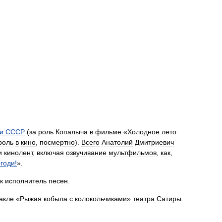
и
СССР
(
за
роль
Копалыча
в
фильме
«
Холодное
лето
роль
в
кино
,
посмертно
).
Всего
Анатолий
Дмитриевич
и
кинолент
,
включая
озвучивание
мультфильмов
,
как
,
годи
!
».
к
исполнитель
песен
.
акле
«
Рыжая
кобыла
с
колокольчиками
»
театра
Сатиры
.