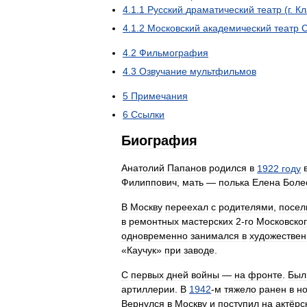
4
.
1
.
1
Русский
драматический
театр
(
г
.
Кл
4
.
1
.
2
Московский
академический
театр
4
.
2
Фильмография
4
.
3
Озвучание
мультфильмов
5
Примечания
6
Ссылки
Биография
Анатолий
Папанов
родился
в
1922
году
Филиппович
,
мать
—
полька
Елена
Боле
В
Москву
переехал
с
родителями
,
посел
в
ремонтных
мастерских
2
-
го
Московско
одновременно
занимался
в
художестве
«
Каучук
»
при
заводе
.
С
первых
дней
войны
—
на
фронте
.
Был
артиллерии
.
В
1942
-
м
тяжело
ранен
в
но
Вернулся
в
Москву
и
поступил
на
актёрс