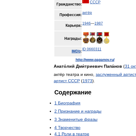
СССР
Гражданство:
актёр
Профессия:
1946
—
1987
Карьера:
Награды:
ID
0660311
IMDb
:
http:
//
www
.
papanov
.
ru
/
Анато́лий
Дми́триевич
Папа́нов
(
31
ок
актёр
театра
и
кино
,
заслуженный
артис
артист
СССР
(
1973
).
Содержание
1
Биография
2
Признание
и
награды
3
Знаменитые
фразы
4
Творчество
4
.
1
Роли
в
театре