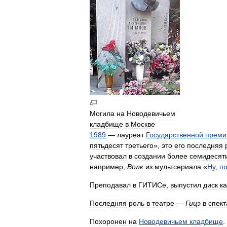
Могила
на
Новодевичьем
кладбище
в
Москве
1989
—
лауреат
Государственной
преми
пятьдесят
третьего
»,
это
его
последняя
участвовал
в
создании
более
семидесят
например
,
Волк
из
мультсериала
«
Ну
,
по
Преподавал
в
ГИТИСе
,
выпустил
диск
ка
Последняя
роль
в
театре
—
Гицэ
в
спект
Похоронен
на
Новодевичьем
кладбище
.