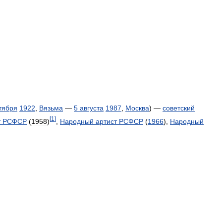
тября
1922
,
Вязьма
—
5
августа
1987
,
Москва
) —
советский
[
1
]
т
РСФСР
(
1958
)
,
Народный
артист
РСФСР
(
1966
),
Народный