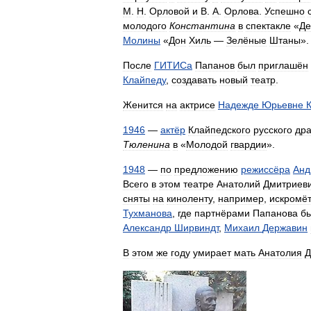
М
.
Н
.
Орловой
и
В
.
А
.
Орлова
.
Успешно
молодого
Константина
в
спектакле
«
Де
Молины
«
Дон
Хиль
—
Зелёные
Штаны
».
После
ГИТИСа
Папанов
был
приглашён
Клайпеду
,
создавать
новый
театр
.
Женится
на
актрисе
Надежде
Юрьевне
1946
—
актёр
Клайпедского
русского
дра
Тюленина
в
«
Молодой
гвардии
».
1948
—
по
предложению
режиссёра
Анд
Всего
в
этом
театре
Анатолий
Дмитриев
сняты
на
киноленту
,
например
,
искромё
Тухманова
,
где
партнёрами
Папанова
б
Александр
Ширвиндт
,
Михаил
Державин
В
этом
же
году
умирает
мать
Анатолия
Д