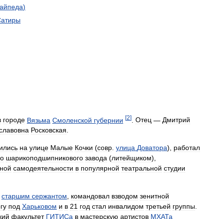
айпеда
)
Сатиры
[
2
]
в
городе
Вязьма
Смоленской
губернии
.
Отец
—
Дмитрий
славовна
Росковская
.
ились
на
улице
Малые
Кочки
(
совр
.
улица
Доватора
),
работал
го
шарикоподшипникового
завода
(
литейщиком
),
нной
самодеятельности
в
популярной
театральной
студии
старшим
сержантом
,
командовал
взводом
зенитной
гу
под
Харьковом
и
в
21
год
стал
инвалидом
третьей
группы
.
кий
факультет
ГИТИСа
в
мастерскую
артистов
МХАТа