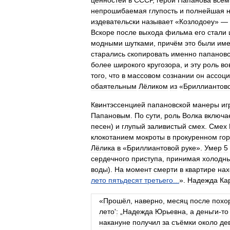
ценностей
в
СССР
,
герой
Папанова
всем
непрошибаемая
глупость
и
полнейшая
издевательски
называет
«
Козлодоеу
» —
Вскоре
после
выхода
фильма
его
стали
модными
шутками
,
причём
это
были
име
старались
скопировать
именно
папанов
более
широкого
кругозора
,
и
эту
роль
во
того
,
что
в
массовом
сознании
он
ассоци
обаятельным
Лёликом
из
«
Бриллиантов
Квинтэссенцией
папановской
манеры
иг
Папановым
.
По
сути
,
роль
Волка
включа
песен
)
и
глупый
заливистый
смех
.
Смех
клокотанием
мокроты
в
прокуренном
го
Лёлика
в
«
Бриллиантовой
руке
».
Умер
5
сердечного
приступа
,
принимая
холодн
воды
).
На
момент
смерти
в
квартире
нах
лето
пятьдесят
третьего
...
».
Надежда
Ка
«
Прошёл
,
наверно
,
месяц
после
похо
лето
'
:
„
Надежда
Юрьевна
,
а
деньги
-
то
накануне
получил
за
съёмки
около
де