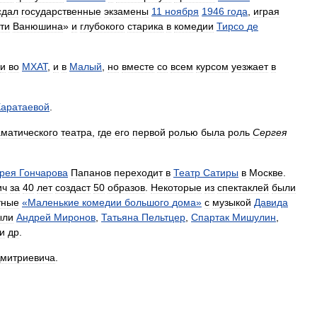
сдал
государственные
экзамены
11
ноября
1946
года
,
играя
ти
Ванюшина
»
и
глубокого
старика
в
комедии
Тирсо
де
и
во
МХАТ
,
и
в
Малый
,
но
вместе
со
всем
курсом
уезжает
в
Каратаевой
.
матического
театра
,
где
его
первой
ролью
была
роль
Сергея
рея
Гончарова
Папанов
переходит
в
Театр
Сатиры
в
Москве
.
ич
за
40
лет
создаст
50
образов
.
Некоторые
из
спектаклей
были
тные
«
Маленькие
комедии
большого
дома
»
с
музыкой
Давида
ыли
Андрей
Миронов
,
Татьяна
Пельтцер
,
Спартак
Мишулин
,
и
др
.
митриевича
.