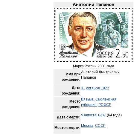
Анатолий
Папанов
Марка
России
2001
года
Анатолий
Дмитриевич
Имя
при
Папанов
рождении:
Дата
31
октября
1922
рождения:
Вязьма
,
Смоленская
Место
губерния
,
РСФСР
рождения:
5
августа
1987
(
64
года
)
Дата
смерти:
Москва
,
СССР
Место
смерти: