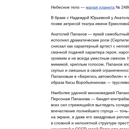
Небесное
тело
—
малая
планета
№
248
В
браке
с
Надеждой
Юрьевной
у
Анатол
позже
актрисой
театра
имени
Ермолово
Анатолий
Папанов
—
яркий
самобытный
исполнял
драматические
роли
(
Серпили
снискал
как
характерный
артист
с
непов
смачной
подачей
характера
героя
,
наро
громким
и
не
всегда
уместным
смехом
.
мимикой
,
хриплым
голосом
,
Папанов
зл
скупых
и
смешных
в
своей
ограниченнос
Папановым
в
«
Берегись
автомобиля
»
и
образа
Кисы
Воробьянинова
—
трусливо
Наиболее
удачной
кинокомедией
Папан
Персонаж
Папанова
—
бандит
-
контраба
всех
сил
стремящийся
выглядеть
солид
впечатление
полнейшего
глупца
—
точь
-
на
экране
,
и
даже
его
закадровые
репли
в
сложной
и
непонятной
структуре
прест