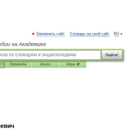
Запомнить сайт
Словарь на свой сайт
RU
едии на Академике
Найти!
Переводы
Книги
Игры ⚽
иевич