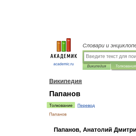
Словари и энциклоп
academic.ru
Википедия
Толкования
Википедия
Папанов
Толкование
Перевод
Папанов
Папанов
,
Анатолий
Дмитр