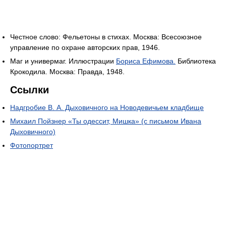
Честное слово: Фельетоны в стихах. Москва: Всесоюзное
управление по охране авторских прав, 1946.
Маг и универмаг. Иллюстрации
Бориса Ефимова.
Библиотека
Крокодила. Москва: Правда, 1948.
Ссылки
Надгробие В. А. Дыховичного на Новодевичьем кладбище
Михаил Пойзнер «Ты одессит, Мишка» (с письмом Ивана
Дыховичного)
Фотопортрет