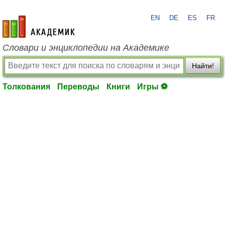
EN
DE
ES
FR
academic.ru
Словари и энциклопедии на Академике
Найти!
Толкования
Переводы
Книги
Игры ⚽