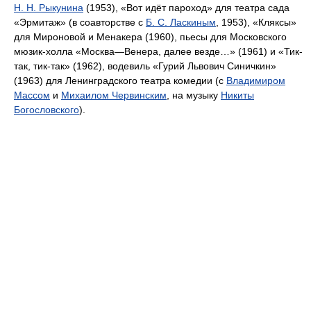
Н. Н. Рыкунина
(1953), «Вот идёт пароход» для театра сада
«Эрмитаж» (в соавторстве с
Б. С. Ласкиным
, 1953), «Кляксы»
для Мироновой и Менакера (1960), пьесы для Московского
мюзик-холла «Москва—Венера, далее везде…» (1961) и «Тик-
так, тик-так» (1962), водевиль «Гурий Львович Синичкин»
(1963) для Ленинградского театра комедии (с
Владимиром
Массом
и
Михаилом Червинским
, на музыку
Никиты
Богословского
).