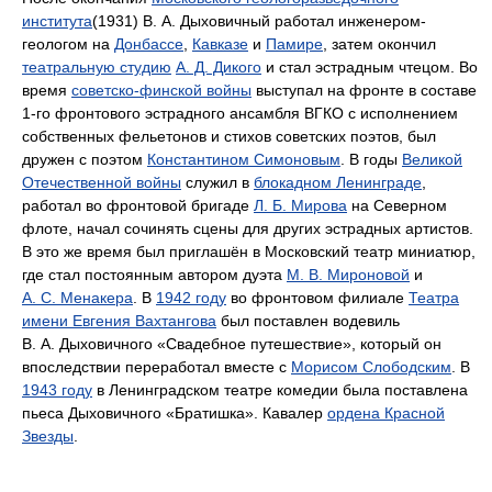
института
(1931) В. А. Дыховичный работал инженером-
геологом на
Донбассе
,
Кавказе
и
Памире
, затем окончил
театральную студию
А. Д. Дикого
и стал эстрадным чтецом. Во
время
советско-финской войны
выступал на фронте в составе
1-го фронтового эстрадного ансамбля ВГКО с исполнением
собственных фельетонов и стихов советских поэтов, был
дружен с поэтом
Константином Симоновым
. В годы
Великой
Отечественной войны
служил в
блокадном Ленинграде
,
работал во фронтовой бригаде
Л. Б. Мирова
на Северном
флоте, начал сочинять сцены для других эстрадных артистов.
В это же время был приглашён в Московский театр миниатюр,
где стал постоянным автором дуэта
М. В. Мироновой
и
А. С. Менакера
. В
1942 году
во фронтовом филиале
Театра
имени Евгения Вахтангова
был поставлен водевиль
В. А. Дыховичного «Свадебное путешествие», который он
впоследствии переработал вместе с
Морисом Слободским
. В
1943 году
в Ленинградском театре комедии была поставлена
пьеса Дыховичного «Братишка». Кавалер
ордена Красной
Звезды
.