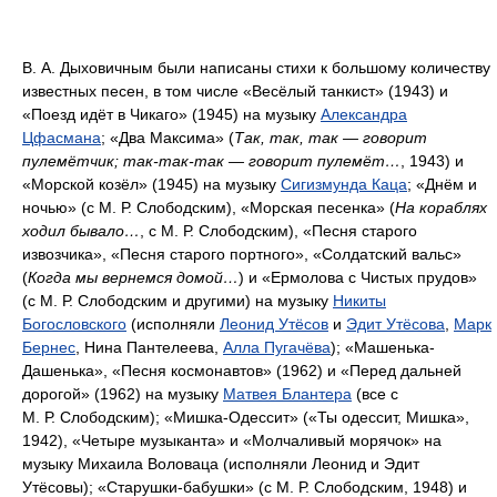
В. А. Дыховичным были написаны стихи к большому количеству
известных песен, в том числе «Весёлый танкист» (1943) и
«Поезд идёт в Чикаго» (1945) на музыку
Александра
Цфасмана
; «Два Максима» (
Так, так, так — говорит
пулемётчик; так-так-так — говорит пулемёт…
, 1943) и
«Морской козёл» (1945) на музыку
Сигизмунда Каца
; «Днём и
ночью» (с М. Р. Слободским), «Морская песенка» (
На кораблях
ходил бывало…
, с М. Р. Слободским), «Песня старого
извозчика», «Песня старого портного», «Солдатский вальс»
(
Когда мы вернемся домой…
) и «Ермолова с Чистых прудов»
(с М. Р. Слободским и другими) на музыку
Никиты
Богословского
(исполняли
Леонид Утёсов
и
Эдит Утёсова
,
Марк
Бернес
, Нина Пантелеева,
Алла Пугачёва
); «Машенька-
Дашенька», «Песня космонавтов» (1962) и «Перед дальней
дорогой» (1962) на музыку
Матвея Блантера
(все с
М. Р. Слободским); «Мишка-Одессит» («Ты одессит, Мишка»,
1942), «Четыре музыканта» и «Молчаливый морячок» на
музыку Михаила Воловаца (исполняли Леонид и Эдит
Утёсовы); «Старушки-бабушки» (с М. Р. Слободским, 1948) и