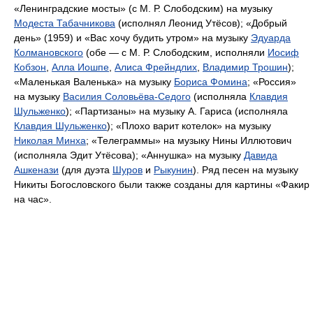
«Ленинградские мосты» (с М. Р. Слободским) на музыку
Модеста Табачникова
(исполнял Леонид Утёсов); «Добрый
день» (1959) и «Вас хочу будить утром» на музыку
Эдуарда
Колмановского
(обе — с М. Р. Слободским, исполняли
Иосиф
Кобзон
,
Алла Иошпе
,
Алиса Фрейндлих
,
Владимир Трошин
);
«Маленькая Валенька» на музыку
Бориса Фомина
; «Россия»
на музыку
Василия Соловьёва-Седого
(исполняла
Клавдия
Шульженко
); «Партизаны» на музыку А. Гариса (исполняла
Клавдия Шульженко
); «Плохо варит котелок» на музыку
Николая Минха
; «Телеграммы» на музыку Нины Иллютович
(исполняла Эдит Утёсова); «Аннушка» на музыку
Давида
Ашкенази
(для дуэта
Шуров
и
Рыкунин
). Ряд песен на музыку
Никиты Богословского были также созданы для картины «Факир
на час».