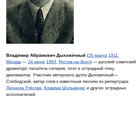
Влади́мир Абра́мович Дыхови́чный
(
25 марта
1911
,
Москва
—
24 июня
1963
,
Ростов-на-Дону
) — русский советский
драматург, писатель-сатирик, поэт и эстрадный чтец-
декламатор. Участник авторского дуэта Дыховичный—
Слободской, автор слов к известным песням из репертуара
Леонида Утёсова
,
Клавдии Шульженко
и других эстрадных
исполнителей.