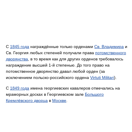
С
1845 года
награждённые только орденами
Св. Владимира
и
Св. Георгия любых степеней получали права
потомственного
дворянства
, в то время как для других орденов требовалось
награждение высшей 1-й степенью. До того право на
потомственное дворянство давал любой орден (за
исключением польско-российского ордена
Virtuti Militari
).
С
1849 года
имена георгиевских кавалеров отмечались на
мраморных досках в Георгиевском зале
Большого
Кремлёвского дворца
в
Москве
.