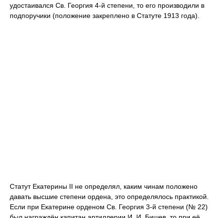
удостаивался Св. Георгия 4-й степени, то его производили в
подпоручики (положение закреплено в Статуте 1913 года).
Статут Екатерины II не определял, каким чинам положено
давать высшие степени ордена, это определялось практикой.
Если при Екатерине орденом Св. Георгия 3-й степени (№ 22)
был награждён капитан артиллерии И. И. Бишев, то при её