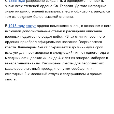
С
1856 года
разрешено сохранять и одновременно носить
знаки всех степеней ордена Св. Георгия. До того наградные
знаки низших степеней изымались, если офицер награждался
тем же орденом более высокой степени.
В
1913 году
статут
ордена поменялся вновь, в основном в него
включили дополнительные статьи и расширили описание
военных подвигов по родам войск. «Знак отличия военного
ордена» приобрёл официальное название Георгиевского
креста. Кавалерам 4-й ст. сокращается до минимума срок
выслуги для производства в следующий чин, от одного года в
младших офицерских чинах до 4-х лет из генерал-майоров в
генерал-лейтенанты. Расширены льготы для Георгиевских
кавалеров: льготный проезд «по путям сообщения»,
ежегодный 2-х месячный отпуск с содержанием и прочие
льготы.