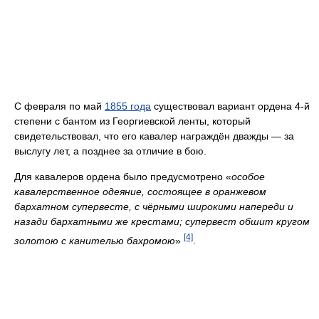
С февраля по май
1855 года
существовал вариант ордена 4-й
степени с бантом из Георгиевской ленты, который
свидетельствовал, что его кавалер награждён дважды — за
выслугу лет, а позднее за отличие в бою.
Для кавалеров ордена было предусмотрено «
особое
кавалерственное одеяние, состоящее в оранжевом
бархатном супервесте, с чёрными широкими напереди и
назади бархатными же крестами; супервест обшит кругом
[4]
золотою с канителью бахромою
»
.