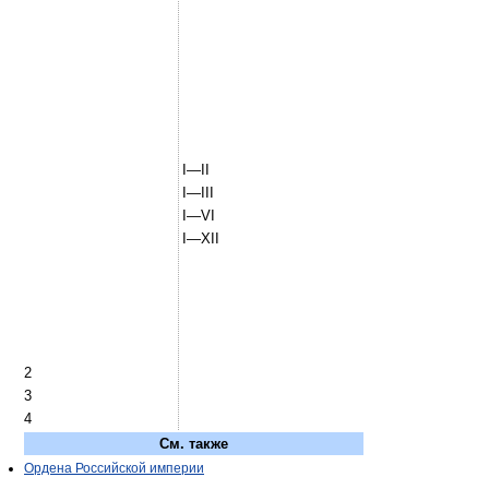
I—II
I—III
I—VI
I—XII
2
3
4
См. также
Ордена Российской империи