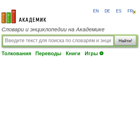
EN
DE
ES
FR
academic.ru
Словари и энциклопедии на Академике
Найти!
Толкования
Переводы
Книги
Игры ⚽