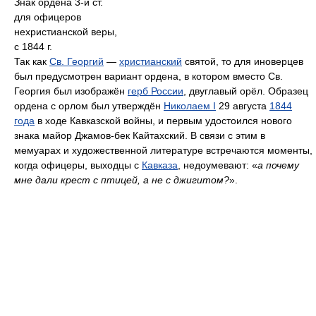
Знак ордена 3-й ст.
для офицеров
нехристианской веры,
с 1844 г.
Так как
Св. Георгий
—
христианский
святой, то для иноверцев
был предусмотрен вариант ордена, в котором вместо Св.
Георгия был изображён
герб России
, двуглавый орёл. Образец
ордена с орлом был утверждён
Николаем I
29 августа
1844
года
в ходе Кавказской войны, и первым удостоился нового
знака майор Джамов-бек Кайтахский. В связи с этим в
мемуарах и художественной литературе встречаются моменты,
когда офицеры, выходцы с
Кавказа
, недоумевают: «
а почему
мне дали крест с птицей, а не с джигитом?
».