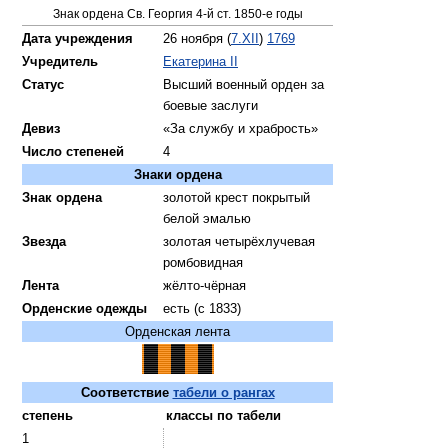
Знак ордена Св. Георгия 4-й ст. 1850-е годы
Дата учреждения
26 ноября (
7.XII
)
1769
Учредитель
Екатерина II
Статус
Высший военный орден за
боевые заслуги
Девиз
«За службу и храбрость»
Число степеней
4
Знаки ордена
Знак ордена
золотой крест покрытый
белой эмалью
Звезда
золотая четырёхлучевая
ромбовидная
Лента
жёлто-чёрная
Орденские одежды
есть (с 1833)
Орденская лента
Соответствие
табели о рангах
степень
классы по табели
1