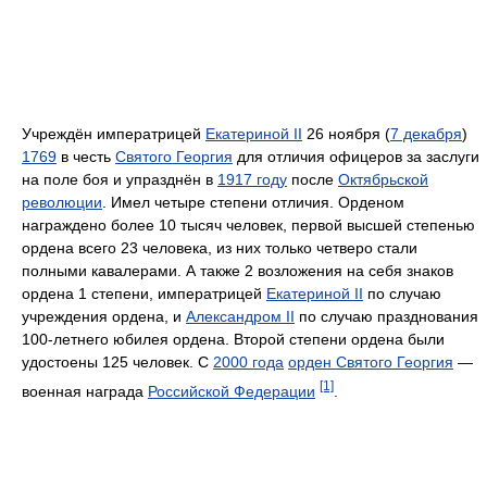
Учреждён императрицей
Екатериной II
26 ноября (
7 декабря
)
1769
в честь
Святого Георгия
для отличия офицеров за заслуги
на поле боя и упразднён в
1917 году
после
Октябрьской
революции
. Имел четыре степени отличия. Орденом
награждено более 10 тысяч человек, первой высшей степенью
ордена всего 23 человека, из них только четверо стали
полными кавалерами. А также 2 возложения на себя знаков
ордена 1 степени, императрицей
Екатериной II
по случаю
учреждения ордена, и
Александром II
по случаю празднования
100-летнего юбилея ордена. Второй степени ордена были
удостоены 125 человек. С
2000 года
орден Святого Георгия
—
[1]
военная награда
Российской Федерации
.