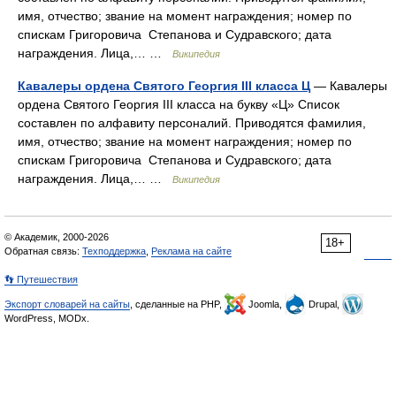
имя, отчество; звание на момент награждения; номер по
спискам Григоровича Степанова и Судравского; дата
награждения. Лица,… …
Википедия
Кавалеры ордена Святого Георгия III класса Ц
— Кавалеры
ордена Святого Георгия III класса на букву «Ц» Список
составлен по алфавиту персоналий. Приводятся фамилия,
имя, отчество; звание на момент награждения; номер по
спискам Григоровича Степанова и Судравского; дата
награждения. Лица,… …
Википедия
© Академик, 2000-2026
18+
Обратная связь:
Техподдержка
,
Реклама на сайте
👣 Путешествия
Экспорт словарей на сайты
, сделанные на PHP,
Joomla,
Drupal,
WordPress, MODx.