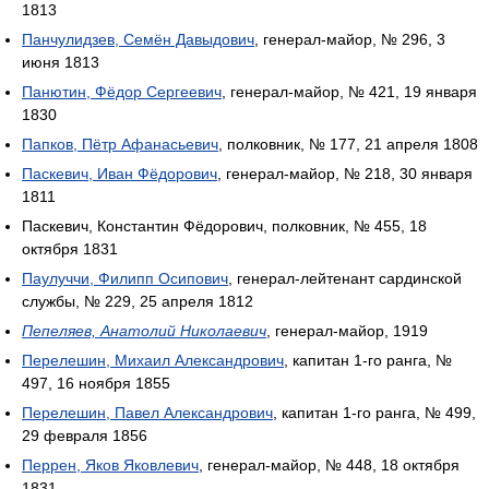
1813
Панчулидзев, Семён Давыдович
, генерал-майор, № 296, 3
июня 1813
Панютин, Фёдор Сергеевич
, генерал-майор, № 421, 19 января
1830
Папков, Пётр Афанасьевич
, полковник, № 177, 21 апреля 1808
Паскевич, Иван Фёдорович
, генерал-майор, № 218, 30 января
1811
Паскевич, Константин Фёдорович, полковник, № 455, 18
октября 1831
Паулуччи, Филипп Осипович
, генерал-лейтенант сардинской
службы, № 229, 25 апреля 1812
Пепеляев, Анатолий Николаевич
, генерал-майор, 1919
Перелешин, Михаил Александрович
, капитан 1-го ранга, №
497, 16 ноября 1855
Перелешин, Павел Александрович
, капитан 1-го ранга, № 499,
29 февраля 1856
Перрен, Яков Яковлевич
, генерал-майор, № 448, 18 октября
1831