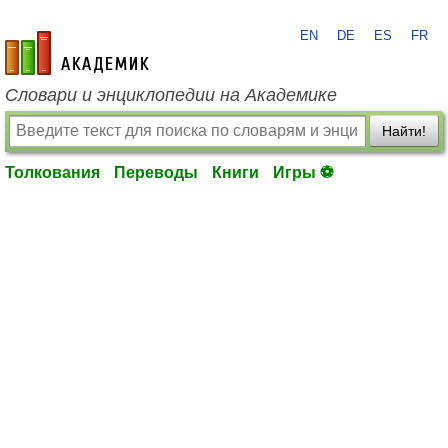
EN
DE
ES
FR
academic.ru
Словари и энциклопедии на Академике
Найти!
Толкования
Переводы
Книги
Игры ⚽