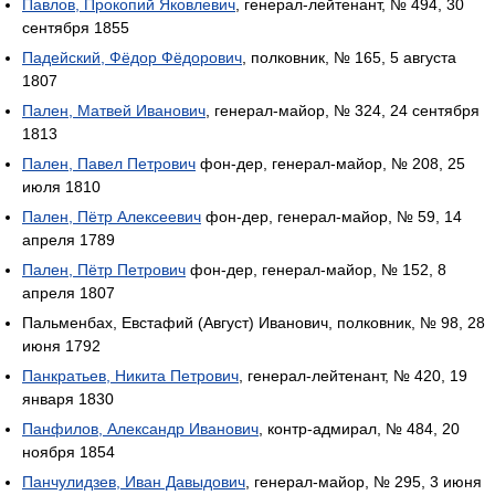
Павлов, Прокопий Яковлевич
, генерал-лейтенант, № 494, 30
сентября 1855
Падейский, Фёдор Фёдорович
, полковник, № 165, 5 августа
1807
Пален, Матвей Иванович
, генерал-майор, № 324, 24 сентября
1813
Пален, Павел Петрович
фон-дер, генерал-майор, № 208, 25
июля 1810
Пален, Пётр Алексеевич
фон-дер, генерал-майор, № 59, 14
апреля 1789
Пален, Пётр Петрович
фон-дер, генерал-майор, № 152, 8
апреля 1807
Пальменбах, Евстафий (Август) Иванович, полковник, № 98, 28
июня 1792
Панкратьев, Никита Петрович
, генерал-лейтенант, № 420, 19
января 1830
Панфилов, Александр Иванович
, контр-адмирал, № 484, 20
ноября 1854
Панчулидзев, Иван Давыдович
, генерал-майор, № 295, 3 июня