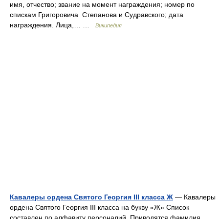
имя, отчество; звание на момент награждения; номер по
спискам Григоровича Степанова и Судравского; дата
награждения. Лица,… …
Википедия
Кавалеры ордена Святого Георгия III класса Ж
— Кавалеры
ордена Святого Георгия III класса на букву «Ж» Список
составлен по алфавиту персоналий. Приводятся фамилия,