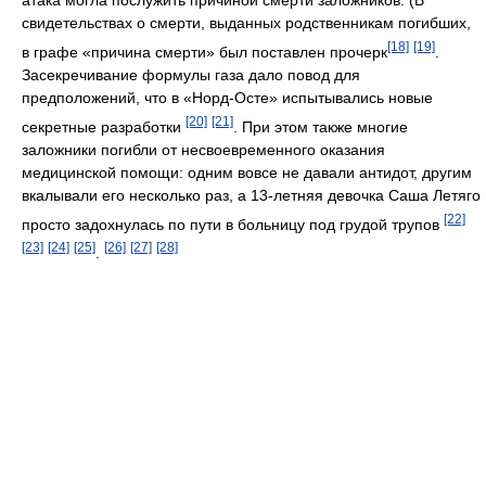
атака могла послужить причиной смерти заложников. (В
свидетельствах о смерти, выданных родственникам погибших,
[18]
[19]
в графе «причина смерти» был поставлен прочерк
.
Засекречивание формулы газа дало повод для
предположений, что в «Норд-Осте» испытывались новые
[20]
[21]
секретные разработки
. При этом также многие
заложники погибли от несвоевременного оказания
медицинской помощи: одним вовсе не давали антидот, другим
вкалывали его несколько раз, а 13-летняя девочка Саша Летяго
[22]
просто задохнулась по пути в больницу под грудой трупов
[23]
[24]
[25]
[26]
[27]
[28]
.