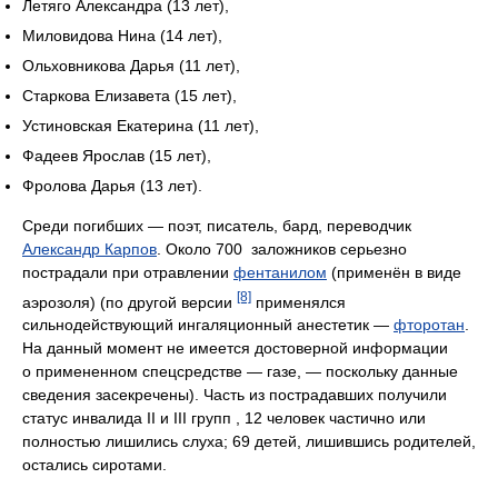
Летяго Александра (13 лет),
Миловидова Нина (14 лет),
Ольховникова Дарья (11 лет),
Старкова Елизавета (15 лет),
Устиновская Екатерина (11 лет),
Фадеев Ярослав (15 лет),
Фролова Дарья (13 лет).
Среди погибших — поэт, писатель, бард, переводчик
Александр Карпов
. Около 700 заложников серьезно
пострадали при отравлении
фентанилом
(применён в виде
[8]
аэрозоля) (по другой версии
применялся
сильнодействующий ингаляционный анестетик —
фторотан
.
На данный момент не имеется достоверной информации
о примененном спецсредстве — газе, — поскольку данные
сведения засекречены). Часть из пострадавших получили
статус инвалида II и III групп , 12 человек частично или
полностью лишились слуха; 69 детей, лишившись родителей,
остались сиротами.