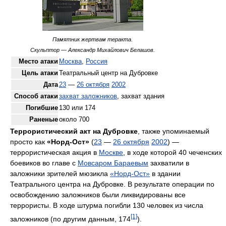
Памятник жертвам теракта.
Скульптор — Александр Михайлович Белашов.
Место атаки
Москва
,
Россия
Цель атаки
Театральный центр на Дубровке
Дата
23
—
26 октября
2002
Способ атаки
захват заложников
, захват здания
Погибшие
130 или 174
Раненые
около 700
Террористический акт на Дубровке
, также упоминаемый
просто как
«Норд-Ост»
(
23
—
26 октября
2002
) —
террористическая акция в
Москве
, в ходе которой 40 чеченских
боевиков во главе с
Мовсаром Бараевым
захватили в
заложники зрителей мюзикла
«Норд-Ост»
в здании
Театрального центра на Дубровке. В результате операции по
освобождению заложников были ликвидированы все
террористы. В ходе штурма погибли 130 человек из числа
[1]
заложников (по другим данным, 174
).