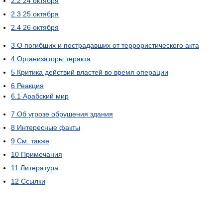
2.2
24 октября
2.3
25 октября
2.4
26 октября
3
О погибших и пострадавших от террористического акта
4
Организаторы теракта
5
Критика действий властей во время операции
6
Реакция
6.1
Арабский мир
7
Об угрозе обрушения здания
8
Интересные факты
9
См. также
10
Примечания
11
Литература
12
Ссылки