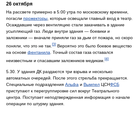
26 октября
На рассвете примерно в 5:00 утра по московскому времени,
погасли
прожекторы
, которые освещали главный вход в театр.
Осаждавшие через вентиляцию стали закачивать в здание
усыпляющий газ. Люди внутри здания — боевики и
заложники — вначале приняли газ за дым от пожара, но скоро
[3]
поняли, что это не так.
Вероятно это было боевое вещество
на основе
фентанила
. Точный состав газа оставался
[4]
неизвестным и спасавшим заложников медикам.
5.30. У здания ДК раздаются три взрыва и несколько
автоматных очередей. После этого стрельба прекращается.
Специальные подраздления
Альфа
и
Вымпел
ЦСН
ФСБ
приступают к перегруппировке сил вокруг Театрального
центра. Поступает неподтвержденная информация о начале
операции по штурму здания.