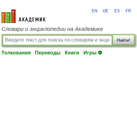
EN
DE
ES
FR
academic.ru
Словари и энциклопедии на Академике
Найти!
Толкования
Переводы
Книги
Игры ⚽