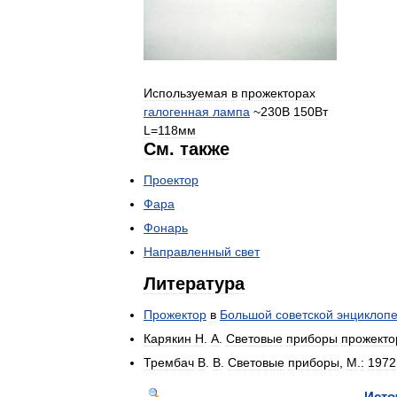
Используемая
в
прожекторах
галогенная
лампа
~
230В
150Вт
L
=
118мм
См
.
также
Проектор
Фара
Фонарь
Направленный
свет
Литература
Прожектор
в
Большой
советской
энциклоп
Карякин
Н
.
А
.
Световые
приборы
прожекто
Трембач
В
.
В
.
Световые
приборы
,
М
.
:
1972
Исто