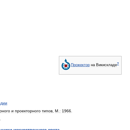
?
Прожектор
на
Викискладе
едии
рного
и
проекторного
типов
,
М
.
:
1966
.
.
чники
искусственного
света