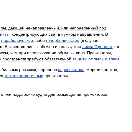
мпы
,
дающей
ненаправленный
,
или
направленный
под
инзы
,
концентрирующих
свет
в
нужном
направлении
.
В
параболическое
,
либо
гиперболическое
(
в
случае
ло
.
В
качестве
линзы
обычно
используется
линза
Френеля
,
что
ассы
,
чем
при
использовании
обычных
линз
.
Прожекторы
,
х
пространств
требуют
обязательной
защиты
от
пыли
и
влаги
.
обильных
развязок
,
перронов
аэровокзалов
,
морских
портов
,
ся
металлогалогенные
прожекторы
.
те
или
надстройке
судна
для
размещения
прожекторов
.