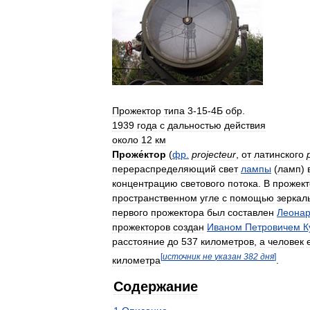
Прожектор
типа
3
-
15
-
4Б
обр
.
1939
года
с
дальностью
действия
около
12
км
Проже́ктор
(
фр
.
projecteur
,
от
латинского
перераспределяющий
свет
лампы
(
ламп
)
концентрацию
светового
потока
.
В
прожект
пространственном
угле
с
помощью
зеркал
первого
прожектора
был
составлен
Леона
прожекторов
создан
Иваном
Петровичем
К
расстояние
до
537
километров
,
а
человек
[
источник
не
указан
382
дня
]
километра
.
Содержание