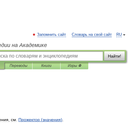
Запомнить сайт
Словарь на свой сайт
RU
едии на Академике
Найти!
Переводы
Книги
Игры ⚽
ения
,
см
.
Прожектор
(
значения
)
.