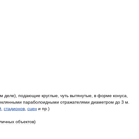
ом
деле
),
подающие
круглые
,
чуть
вытянутые
,
в
форме
конуса
,
еклянными
параболоидными
отражателями
диаметром
до
3
м
.
й
,
стадионов
,
сцен
и
пр
.)
личных
объектов
)