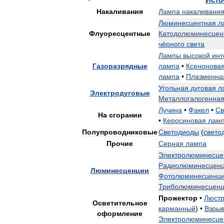
Накаливания
Лампа
накаливани
Люминесцентная
л
Флуоресцентные
Катодолюминесцен
чёрного
света
Лампы
высокой
инт
Газоразрядные
лампа
•
Ксенонова
лампа
•
Плазменна
Угольная
дуговая
л
Электродуговые
Металлогалогенна
Лучина
•
Факел
•
Св
На
сгорании
•
Керосиновая
лам
Полупроводниковые
Светодиоды
(
свето
Прочие
Серная
лампа
Электролюминесце
Радиолюминесцен
Люминесценции
Фотолюминесценц
Триболюминесцен
Прожектор
•
Люст
Осветительное
карманный
) •
Взры
оформление
Электролюминесце