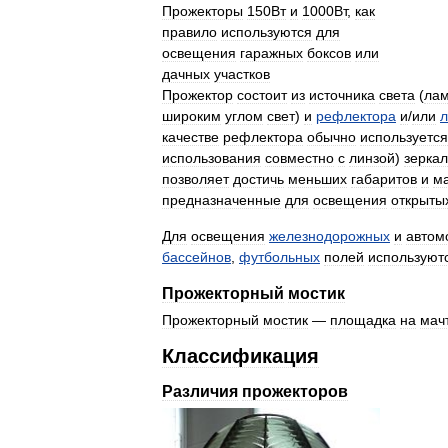
Прожекторы
150Вт
и
1000Вт
,
как
правило
используются
для
освещения
гаражных
боксов
или
дачных
участков
Прожектор
состоит
из
источника
света
(
ла
широким
углом
свет
)
и
рефлектора
и
/
или
л
качестве
рефлектора
обычно
используется
использования
совместно
с
линзой
)
зерка
позволяет
достичь
меньших
габаритов
и
м
предназначенные
для
освещения
открыты
Для
освещения
железнодорожных
и
автом
бассейнов
,
футбольных
полей
используют
Прожекторный
мостик
Прожекторный
мостик
—
площадка
на
мач
Классификация
Различия
прожекторов