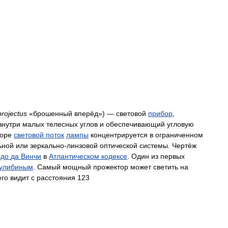
projectus
«
брошенный
вперёд
») —
световой
прибор
,
внутри
малых
телесных
углов
и
обеспечивающий
угловую
оре
световой
поток
лампы
концентрируется
в
ограниченном
ьной
или
зеркально
-
линзовой
оптической
системы
.
Чертёж
рдо
да
Винчи
в
Атлантическом
кодексе
.
Один
из
первых
улибиным
.
Самый
мощный
прожектор
может
светить
на
его
видит
с
расстояния
123