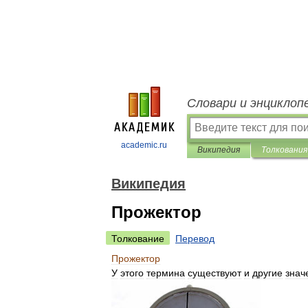
Словари и энциклоп
academic.ru
Википедия
Толкования
Википедия
Прожектор
Толкование
Перевод
Прожектор
У
этого
термина
существуют
и
другие
знач