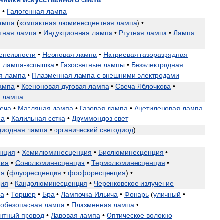
я
•
Галогенная
лампа
ампа
(
компактная
люминесцентная
лампа
) •
тная
лампа
•
Индукционная
лампа
•
Ртутная
лампа
•
Лампа
енсивности
•
Неоновая
лампа
•
Натриевая
газоразрядная
я
лампа
-
вспышка
•
Газосветные
лампы
•
Безэлектродная
я
лампа
•
Плазменная
лампа
с
внешними
электродами
ампа
•
Ксеноновая
дуговая
лампа
•
Свеча
Яблочкова
•
я
лампа
еча
•
Масляная
лампа
•
Газовая
лампа
•
Ацетиленовая
лампа
па
•
Калильная
сетка
•
Друммондов
свет
диодная
лампа
•
органический
светодиод
)
нция
•
Хемилюминесценция
•
Биолюминесценция
•
ция
•
Сонолюминесценция
•
Термолюминесценция
•
ия
(
флуоресценция
•
фосфоресценция
) •
ция
•
Кандолюминесценция
•
Черенковское
излучение
ра
•
Торшер
•
Бра
•
Лампочка
Ильича
•
Фонарь
(
уличный
•
вобезопасная
лампа
•
Плазменная
лампа
•
нтный
провод
•
Лавовая
лампа
•
Оптическое
волокно