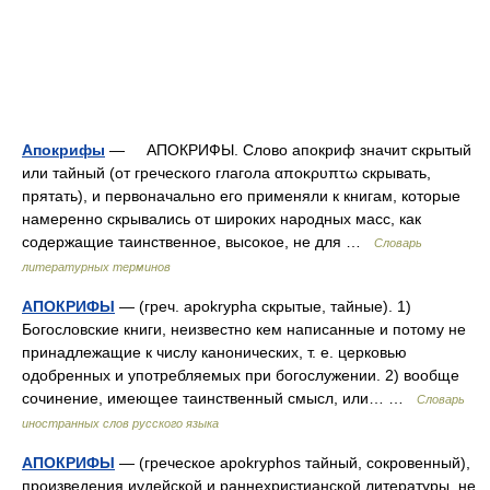
Апокрифы
— АПОКРИФЫ. Слово апокриф значит скрытый
или тайный (от греческого глагола αποκρυπτω скрывать,
прятать), и первоначально его применяли к книгам, которые
намеренно скрывались от широких народных масс, как
содержащие таинственное, высокое, не для …
Словарь
литературных терминов
АПОКРИФЫ
— (греч. apokrypha скрытые, тайные). 1)
Богословские книги, неизвестно кем написанные и потому не
принадлежащие к числу канонических, т. е. церковью
одобренных и употребляемых при богослужении. 2) вообще
сочинение, имеющее таинственный смысл, или… …
Словарь
иностранных слов русского языка
АПОКРИФЫ
— (греческое apokryphos тайный, сокровенный),
произведения иудейской и раннехристианской литературы, не