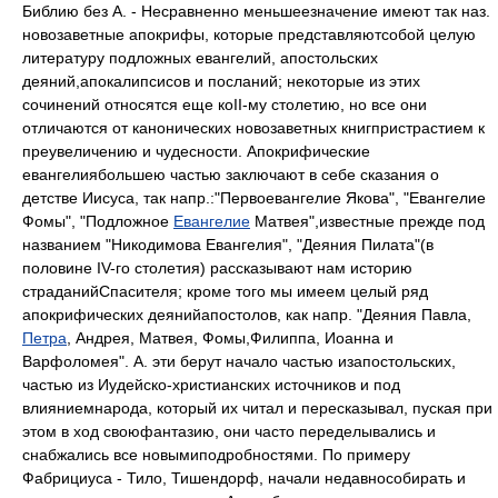
Библию без А. - Несравненно меньшеезначение имеют так наз.
новозаветные апокрифы, которые представляютсобой целую
литературу подложных евангелий, апостольских
деяний,апокалипсисов и посланий; некоторые из этих
сочинений относятся еще коII-му столетию, но все они
отличаются от канонических новозаветных книгпристрастием к
преувеличению и чудесности. Апокрифические
евангелиябольшею частью заключают в себе сказания о
детстве Иисуса, так напр.:"Первоевангелие Якова", "Евангелие
Фомы", "Подложное
Евангелие
Матвея",известные прежде под
названием "Никодимова Евангелия", "Деяния Пилата"(в
половине IV-го столетия) рассказывают нам историю
страданийСпасителя; кроме того мы имеем целый ряд
апокрифических деянийапостолов, как напр. "Деяния Павла,
Петра
, Андрея, Матвея, Фомы,Филиппа, Иоанна и
Варфоломея". А. эти берут начало частью изапостольских,
частью из Иудейско-христианских источников и под
влияниемнарода, который их читал и пересказывал, пуская при
этом в ход своюфантазию, они часто переделывались и
снабжались все новымиподробностями. По примеру
Фабрициуса - Тило, Тишендорф, начали недавнособирать и