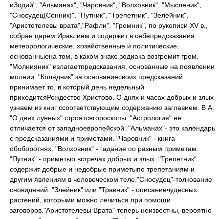
иЗодий", "Альманах", "Чаровник", "Волховник", "Мысленик",
"Сносудец(Сонник)", "Путник", "Трепетник", "Зелейник",
"Аристотелевы врата","Рафли". "Громник", по рукописи XV в.,
собран царем Ираклием и содержит в себепредсказания
метеорологические, хозяйственные и политические,
основанныена том, в каком знаке зодиака возгремит гром.
"Молнияник" излагаетпредсказания, основанные на появлении
молнии. "Колядник" за основаниесвоих предсказаний
принимает то, в который день недельный
приходитсяРождество Христово. О днях и часах добрых и злых
узнаем из книг ссоответствующим содержанию заглавием. В А.
"О днях лунных" строятсягороскопы. "Астрология" не
отличается от западноевропейской. "Альманах"- это календарь
с предсказаниями и приметами. "Чаровник" - книга
обоборотнях. "Волховник" - гадание по разным приметам.
"Путник" - приметыо встречах добрых и злых. "Трепетник"
содержит добрые и недобрые приметыпо трепетаниям и
другим явлениям в человеческом теле."Сносудец"-толкование
сновидений. "Злейник" или "Травник" - описаниечудесных
растений, которыми можно лечиться при помощи
заговоров."Аристотелевы Врата" теперь неизвестны, вероятно