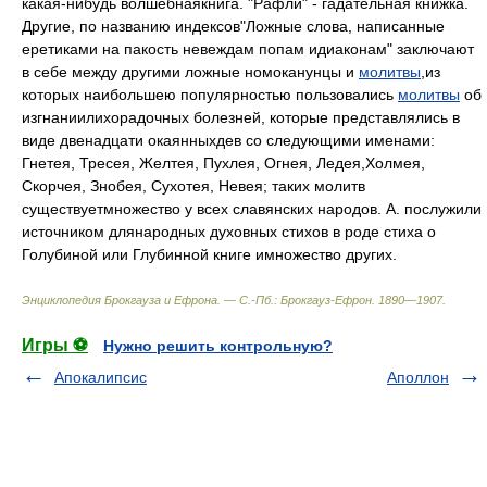
какая-нибудь волшебнаякнига. "Рафли" - гадательная книжка.
Другие, по названию индексов"Ложные слова, написанные
еретиками на пакость невеждам попам идиаконам" заключают
в себе между другими ложные номоканунцы и
молитвы
,из
которых наибольшею популярностью пользовались
молитвы
об
изгнаниилихорадочных болезней, которые представлялись в
виде двенадцати окаянныхдев со следующими именами:
Гнетея, Тресея, Желтея, Пухлея, Огнея, Ледея,Холмея,
Скорчея, Знобея, Сухотея, Невея; таких молитв
существуетмножество у всех славянских народов. А. послужили
источником длянародных духовных стихов в роде стиха о
Голубиной или Глубинной книге имножество других.
Энциклопедия Брокгауза и Ефрона. — С.-Пб.: Брокгауз-Ефрон
.
1890—1907
.
Игры ⚽
Нужно решить контрольную?
Апокалипсис
Аполлон