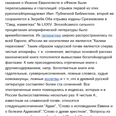
сказания о Иоанне Евангелисте и оФекле были
переписываемы и глаголицей: отрывок первой из этих
рукописейпринадлежит Имп. Публичной Библиотеке, второй же
сохраняется в Загребе.Оба отрывка изданы Срезневским в
"Свед. изаметках" № LXXIV. Эпохойсамого сильного
процветания апокрифической литературы было
времябогомилов. Их
литература
широко распространилась по
всей Европе, вРоссии же носителями ее являются "Калики
перехожие". Таким образом нарусской почве являются сперва
чистые апокрифы, т. е. сочинения, вкоторых основной рассказ
канонической книги пополнялся вымыслами богатойнародной
фантазии. К ним присоединились отреченные книги с
другимсодержанием, напр. богоотметные книги или
гадательные, суеверныесочинения, ложные словеса, худые
номоканунцы, ложные
молитвы
и т. п.,что в древней русской
литературе составляет более ста сочинений. Все
этиотреченные книги помещались в индексах, которые и в
России былисоставляемы несколько раз. К чистым А.,
известным на славянской почве, относятся
следующиесочинения:"Адам", "Слово о исповедании Еввине и
о болезни Адамовой","Слово о древе крестном", "Вопросы из