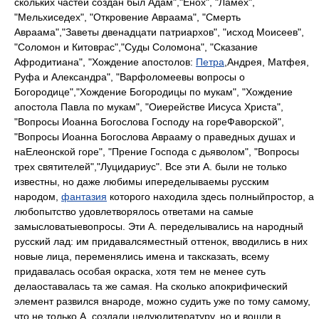
скольких частей создан был Адам","Енох", "Ламех",
"Мельхиседех", "Откровение Авраама", "Смерть
Авраама","Заветы двенадцати патриархов", "исход Моисеев",
"Соломон и Китоврас","Суды Соломона", "Сказание
Афродитиана", "Хождение апостолов:
Петра
,Андрея, Матфея,
Руфа и Александра", "Варфоломеевы вопросы о
Богородице","Хождение Богородицы по мукам", "Хождение
апостола Павла по мукам", "Оиерействе Иисуса Христа",
"Вопросы Иоанна Богослова Господу на гореФаворской",
"Вопросы Иоанна Богослова Аврааму о праведных душах и
наЕлеонской горе", "Прение Господа с дьяволом", "Вопросы
трех святителей","Луцидариус". Все эти А. были не только
известны, но даже любимы ипеределываемы русским
народом,
фантазия
которого находила здесь полныйпростор, а
любопытство удовлетворялось ответами на самые
замысловатыевопросы. Эти А. переделывались на народный
русский лад: им придавалсяместный оттенок, вводились в них
новые лица, переменялись имена и таксказать, всему
придавалась особая окраска, хотя тем не менее суть
делаоставалась та же самая. На сколько апокрифический
элемент развился внароде, можно судить уже по тому самому,
что не только А. создали целуюлитературу, но и вошли в