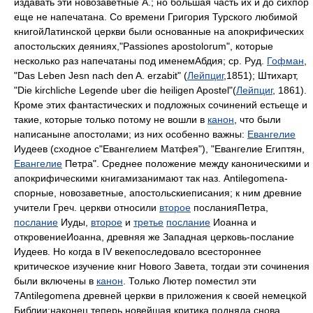
издавать эти новозаветные А.; но большая часть их и до сихпор
еще не напечатана. Со времени Григория Турского любимой
книгойЛатинской церкви были основанные на апокрифических
апостольских деяниях,"Passiones apostolorum", которые
несколько раз напечатаны под именемАбдия; ср. Руд.
Гофман
,
"Das Leben Jesn nach den A. erzabit" (
Лейпциг
,1851); Штихарт,
"Die kirchliche Legende uber die heiligen Apostel"(
Лейпциг
, 1861).
Кроме этих фантастических и подложных сочинений естьеще и
такие, которые только потому не вошли в
канон
, что были
написаныне апостолами; из них особенно важны:
Евангелие
Иудеев (сходное с"Евангелием Матфея"), "Евангелие Египтян,
Евангелие
Петра". Среднее положение между каноническими и
апокрифическими книгамизанимают так наз. Antilegomena-
спорные, новозаветные, апостольскиеписания; к ним древние
учители Греч. церкви относили
второе
посланияПетра,
послание
Иуды,
второе
и
третье
послание
Иоанна и
откровениеИоанна, древняя же Западная церковь-послание
Иудеев. Но когда в IV векепоследовало всестороннее
критическое изучение книг Нового Завета, тогдаи эти сочинения
были включены в
канон
. Только Лютер поместил эти
7Antilegomena древней церкви в приложения к своей немецкой
Библии;наконец теперь новейшая критика подняла снова