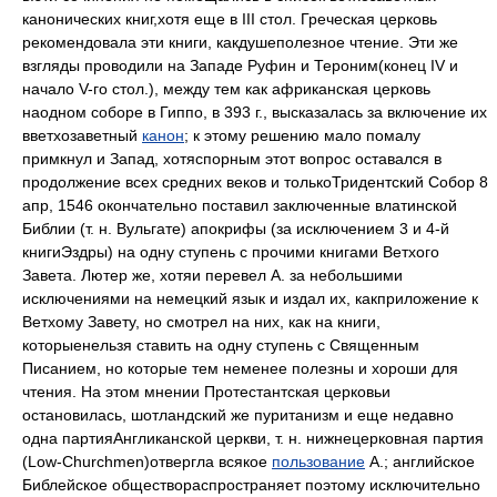
канонических книг,хотя еще в III стол. Греческая церковь
рекомендовала эти книги, какдушеполезное чтение. Эти же
взгляды проводили на Западе Руфин и Тероним(конец IV и
начало V-го стол.), между тем как африканская церковь
наодном соборе в Гиппо, в 393 г., высказалась за включение их
вветхозаветный
канон
; к этому решению мало помалу
примкнул и Запад, хотяспорным этот вопрос оставался в
продолжение всех средних веков и толькоТридентский Собор 8
апр, 1546 окончательно поставил заключенные влатинской
Библии (т. н. Вульгате) апокрифы (за исключением 3 и 4-й
книгиЭздры) на одну ступень с прочими книгами Ветхого
Завета. Лютер же, хотяи перевел А. за небольшими
исключениями на немецкий язык и издал их, какприложение к
Ветхому Завету, но смотрел на них, как на книги,
которыенельзя ставить на одну ступень с Священным
Писанием, но которые тем неменее полезны и хороши для
чтения. На этом мнении Протестантская церковьи
остановилась, шотландский же пуританизм и еще недавно
одна партияАнгликанской церкви, т. н. нижнецерковная партия
(Low-Churchmen)отвергла всякое
пользование
А.; английское
Библейское обществораспространяет поэтому исключительно