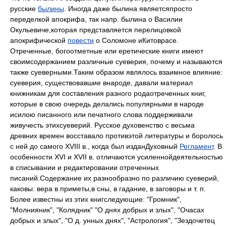
русские
былины
. Иногда даже былина являетсяпросто
переделкой апокрифа, так напр. былина о Василии
Окульевиче,которая представляется перелицовкой
апокрифической
повести
о Соломоне иКитоврасе.
Отреченные, богоотметные или еретические книги имеют
своимсодержанием различные суеверия, почему и называются
также суеверными.Таким образом являлось взаимное влияние:
суеверия, существовавшие внароде, давали материал
книжникам для составления разного родаотреченных книг,
которые в свою очередь делались популярными в народе
исилою писанного или печатного слова поддерживали
живучесть этихсуеверий. Русское духовенство с весьма
древних времен восставало противэтой литературы и боролось
с ней до самого XVIII в., когда был изданДуховный
Регламент
. В
особенности XVI и XVII в. отличаются усиленнойдеятельностью
в списывании и редактировании отреченных
писаний.Содержание их разнообразно по различию суеверий,
каковы: вера в приметы,в сны, в гадание, в заговоры и т. п.
Более известны из этих книгследующие: "Громник",
"Молнияник", "Колядник" "О днях добрых и злых", "Очасах
добрых и злых", "О д. унных днях", "Астрология", "Зездочетец