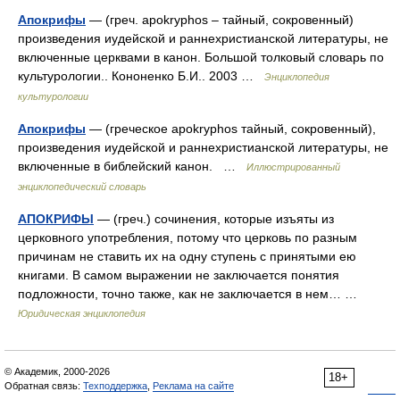
Апокрифы
— (греч. apokryphos – тайный, сокровенный)
произведения иудейской и раннехристианской литературы, не
включенные церквами в канон. Большой толковый словарь по
культурологии.. Кононенко Б.И.. 2003 …
Энциклопедия
культурологии
Апокрифы
— (греческое apokryphos тайный, сокровенный),
произведения иудейской и раннехристианской литературы, не
включенные в библейский канон. …
Иллюстрированный
энциклопедический словарь
АПОКРИФЫ
— (греч.) сочинения, которые изъяты из
церковного употребления, потому что церковь по разным
причинам не ставить их на одну ступень с принятыми ею
книгами. В самом выражении не заключается понятия
подложности, точно также, как не заключается в нем… …
Юридическая энциклопедия
© Академик, 2000-2026
18+
Обратная связь:
Техподдержка
,
Реклама на сайте