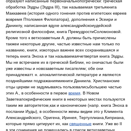
образуют написанные первоначальнопогречески: греческая
обработка Эздры (Эздра III), так называемая третьякнига
Маккавеев (история одного гонения против египетских евреев
вовремя Птоломея Филопатора), дополнения к Эсеири и
Даниилу, написанная вдухе александрийскоиудейской
религиозной философии, книга ПремудростиСоломоновой.
Кроме того к ветхозаветным А. должны быть причислены
такжеи некоторые другие, частью известные нам только по
названию, книги, изкоторых важнее всех сохранившаяся и
теперь книга Эноха и так называемаячетвертая книга Эздры.
Мы не встречаем их в греческой Библии, но оничастью были
уже известны и новозаветным писателям; обе они
принадлежатт. н. апокалиптической литературе и являются
позднейшими подражаниямикниги Даниила. Христианские
отцы церкви не задумываясь пользовалисьбольшею частью
этих А., в особенности в первое
время
. В Новом
Заветеапокрифические книги в некоторых местах пользуются
таким же авторитетом,как и канонические (напр. книга Эноха в
послании Иуды), в особенности жемы видим это у Климента
Александрийского, Оригена, Иринея, Тертуллиана,Киприана,
которые прямо цитируют их, как
священные
книги. Уже во II
в.эти сочинения не помещались в список ветхозаветных