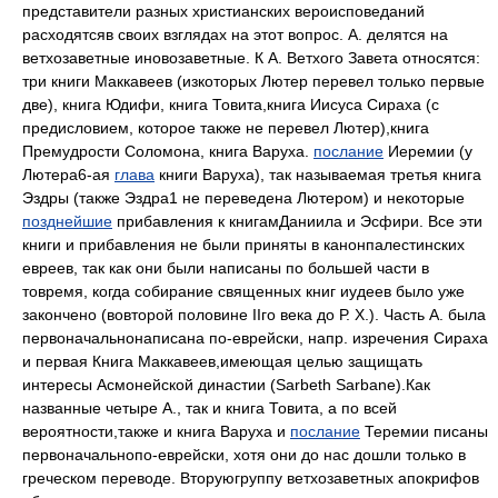
представители разных христианских вероисповеданий
расходятсяв своих взглядах на этот вопрос. А. делятся на
ветхозаветные иновозаветные. К А. Ветхого Завета относятся:
три книги Маккавеев (изкоторых Лютер перевел только первые
две), книга Юдифи, книга Товита,книга Иисуса Сираха (с
предисловием, которое также не перевел Лютер),книга
Премудрости Соломона, книга Варуха.
послание
Иеремии (у
Лютера6-ая
глава
книги Варуха), так называемая третья книга
Эздры (также Эздра1 не переведена Лютером) и некоторые
позднейшие
прибавления к книгамДаниила и Эсфири. Все эти
книги и прибавления не были приняты в канонпалестинских
евреев, так как они были написаны по большей части в
товремя, когда собирание священных книг иудеев было уже
закончено (вовторой половине IIго века до Р. X.). Часть А. была
первоначальнонаписана по-еврейски, напр. изречения Сираха
и первая Книга Маккавеев,имеющая целью защищать
интересы Асмонейской династии (Sarbeth Sarbane).Как
названные четыре А., так и книга Товита, а по всей
вероятности,также и книга Варуха и
послание
Теремии писаны
первоначальнопо-еврейски, хотя они до нас дошли только в
греческом переводе. Вторуюгруппу ветхозаветных апокрифов