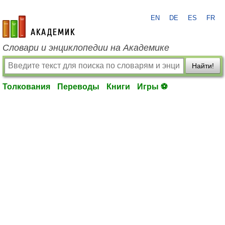
EN
DE
ES
FR
academic.ru
Словари и энциклопедии на Академике
Найти!
Толкования
Переводы
Книги
Игры ⚽