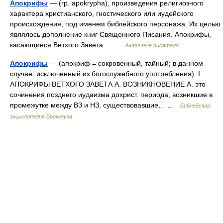
Апокрифы
— (гр. apokrypha), произведения религиозного
характера христианского, гностического или иудейского
происхождения, под именем библейского персонажа. Их целью
являлось дополнение книг Священного Писания. Апокрифы,
касающиеся Ветхого Завета… …
Античные писатели
Апокрифы
— (апокриф = сокровенный, тайный; в данном
случае: исключенный из богослужебного употребления). I.
АПОКРИФЫ ВЕТХОГО ЗАВЕТА А. ВОЗНИКНОВЕНИЕ А. это
сочинения позднего иудаизма дохрист. периода, возникшие в
промежутке между ВЗ и НЗ, существовавшие… …
Библейская
энциклопедия Брокгауза