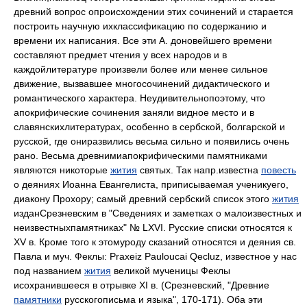
древний вопрос опроисхождении этих сочинений и старается
построить научную ихклассификацию по содержанию и
времени их написания. Все эти А. доновейшего времени
составляют предмет чтения у всех народов и в
каждойлитературе произвели более или менее сильное
движение, вызвавшее многосочинений дидактического и
романтического характера. Неудивительнопоэтому, что
апокрифические сочинения заняли видное место и в
славянскихлитературах, особенно в сербской, болгарской и
русской, где ониразвились весьма сильно и появились очень
рано. Весьма древнимиапокрифическими памятниками
являются никоторые
жития
святых. Так напр.известна
повесть
о деяниях Иоанна Евангелиста, приписываемая ученикуего,
диакону Прохору; самый древний сербский список этого
жития
изданСрезневским в "Сведениях и заметках о малоизвестных и
неизвестныхпамятниках" № LXVI. Русские списки относятся к
XV в. Кроме того к этомуроду сказаний относятся и деяния св.
Павла и муч. Феклы: Praxeiz Pauloucai Qecluz, известное у нас
под названием
жития
великой мученицы Феклы
исохранившееся в отрывке XI в. (Срезневский, "Древние
памятники
русскогописьма и языка", 170-171). Оба эти