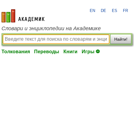
EN
DE
ES
FR
academic.ru
Словари и энциклопедии на Академике
Найти!
Толкования
Переводы
Книги
Игры ⚽