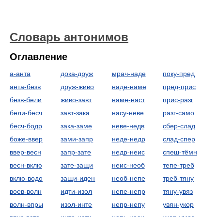
Словарь антонимов
Оглавление
а-анта
дока-друж
мрач-наде
поку-пред
анта-безв
друж-живо
наде-наме
пред-прис
безв-бели
живо-завт
наме-наст
прис-разг
бели-бесч
завт-зака
насу-неве
разг-само
бесч-бодр
зака-заме
неве-недв
сбер-слад
боже-ввер
зами-запр
неде-недр
слад-спер
ввер-весн
запр-зате
недр-неис
спеш-тёмн
весн-вклю
зате-защи
неис-необ
тепе-треб
вклю-водо
защи-иден
необ-непе
треб-тяну
воев-волн
идти-изол
непе-непр
тяну-увяз
волн-впры
изол-инте
непр-непу
увян-укор