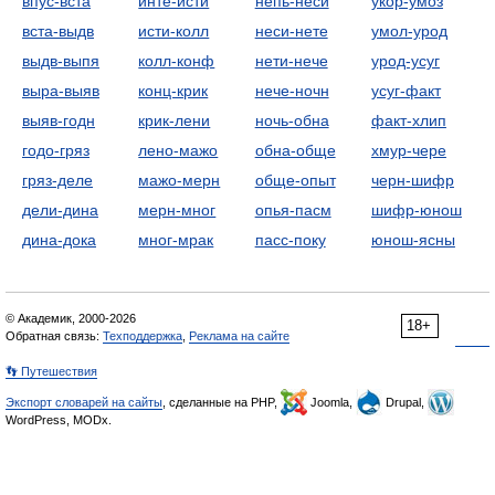
впус-вста
инте-исти
непь-неси
укор-умоз
вста-выдв
исти-колл
неси-нете
умол-урод
выдв-выпя
колл-конф
нети-нече
урод-усуг
выра-выяв
конц-крик
нече-ночн
усуг-факт
выяв-годн
крик-лени
ночь-обна
факт-хлип
годо-гряз
лено-мажо
обна-обще
хмур-чере
гряз-деле
мажо-мерн
обще-опыт
черн-шифр
дели-дина
мерн-мног
опья-пасм
шифр-юнош
дина-дока
мног-мрак
пасс-поку
юнош-ясны
© Академик, 2000-2026
18+
Обратная связь:
Техподдержка
,
Реклама на сайте
👣 Путешествия
Экспорт словарей на сайты
, сделанные на PHP,
Joomla,
Drupal,
WordPress, MODx.