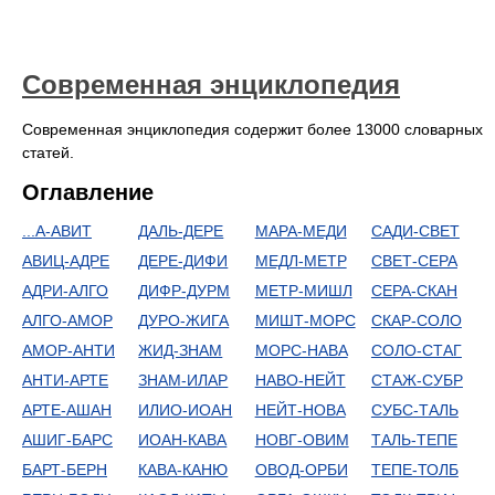
Современная энциклопедия
Современная энциклопедия содержит более 13000 словарных
статей.
Оглавление
...А-АВИТ
ДАЛЬ-ДЕРЕ
МАРА-МЕДИ
САДИ-СВЕТ
АВИЦ-АДРЕ
ДЕРЕ-ДИФИ
МЕДЛ-МЕТР
СВЕТ-СЕРА
АДРИ-АЛГО
ДИФР-ДУРМ
МЕТР-МИШЛ
СЕРА-СКАН
АЛГО-АМОР
ДУРО-ЖИГА
МИШТ-МОРС
СКАР-СОЛО
АМОР-АНТИ
ЖИД-ЗНАМ
МОРС-НАВА
СОЛО-СТАГ
АНТИ-АРТЕ
ЗНАМ-ИЛАР
НАВО-НЕЙТ
СТАЖ-СУБР
АРТЕ-АШАН
ИЛИО-ИОАН
НЕЙТ-НОВА
СУБС-ТАЛЬ
АШИГ-БАРС
ИОАН-КАВА
НОВГ-ОВИМ
ТАЛЬ-ТЕПЕ
БАРТ-БЕРН
КАВА-КАНЮ
ОВОД-ОРБИ
ТЕПЕ-ТОЛБ