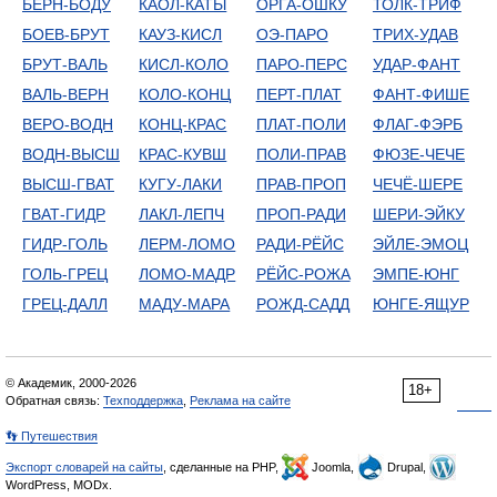
БЕРН-БОДУ
КАОЛ-КАТЫ
ОРГА-ОШКУ
ТОЛК-ТРИФ
БОЕВ-БРУТ
КАУЗ-КИСЛ
ОЭ-ПАРО
ТРИХ-УДАВ
БРУТ-ВАЛЬ
КИСЛ-КОЛО
ПАРО-ПЕРС
УДАР-ФАНТ
ВАЛЬ-ВЕРН
КОЛО-КОНЦ
ПЕРТ-ПЛАТ
ФАНТ-ФИШЕ
ВЕРО-ВОДН
КОНЦ-КРАС
ПЛАТ-ПОЛИ
ФЛАГ-ФЭРБ
ВОДН-ВЫСШ
КРАС-КУВШ
ПОЛИ-ПРАВ
ФЮЗЕ-ЧЕЧЕ
ВЫСШ-ГВАТ
КУГУ-ЛАКИ
ПРАВ-ПРОП
ЧЕЧЁ-ШЕРЕ
ГВАТ-ГИДР
ЛАКЛ-ЛЕПЧ
ПРОП-РАДИ
ШЕРИ-ЭЙКУ
ГИДР-ГОЛЬ
ЛЕРМ-ЛОМО
РАДИ-РЁЙС
ЭЙЛЕ-ЭМОЦ
ГОЛЬ-ГРЕЦ
ЛОМО-МАДР
РЁЙС-РОЖА
ЭМПЕ-ЮНГ
ГРЕЦ-ДАЛЛ
МАДУ-МАРА
РОЖД-САДД
ЮНГЕ-ЯЩУР
© Академик, 2000-2026
18+
Обратная связь:
Техподдержка
,
Реклама на сайте
👣 Путешествия
Экспорт словарей на сайты
, сделанные на PHP,
Joomla,
Drupal,
WordPress, MODx.