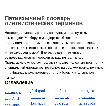
Пятиязычный словарь
лингвистических терминов
Настоящий словарь составлен видным французским
языковедом Ж. Марузо и содержит объяснение
филологических терминов в широком смысле этого слова (т.е.
не только лингвистических, но в значительной мере также и
литературоведческих). Все толкования терминов
сопровождаются примерами из различных языков.
Прилагаемые указатели делают словарь полезным при чтении
специальной литературы не только на русском языке, но также
и на французском, немецком, английском и итальянском
языках.
Оглавление
gémi-grad
pref-prop
глаг-деза
acco-agge
grad-heph
prop-quie
деза-живо
aggl-Anal
Herv-hyph
quie-rela
жизн-зубн
anal-anus