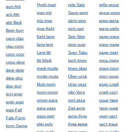
Hyph-inan
rele-Satz
зубн-инъе
aori-Arti
inan-init
Saug-semi
инъю-корн
arti-Attr
iniz-inve
sémi-sino
корн-мета
attr-Bedi
inve-Kehl
sinò-spir
мета-нёбо
Begr-burr
Kehl-lang
Spir-Stim
недо-одно
caco-clas
lang-lent
stop-supr
одно-паде
clau-conc
Lent-litt
Supr-Tabu
паде-пикт
conc-coor
litt-Medi
tach-tmes
пись-пред
copu-degr
medi-mode
tmes-über
пред-прот
degr-dete
mode-muta
Über-ursä
прот-родо
déte-disc
Muti-nomi
Ursc-vezz
родс-слаб
disc-écri
nomi-onom
vibr-Vorg
слаб-сост
écri-ener
onom-para
vorl-zéza
соци-твер
enèr-espi
para-pass
Ziel-анте
твор-унив
espi-Fall
pass-petr
анти-буду
унит-част
Fals-Form
pfei-poly
букв-врем
част-язык
form-Geme