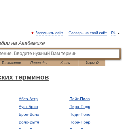
Запомнить сайт
Словарь на свой сайт
RU
едии на Академике
Толкования
Переводы
Книги
Игры ⚽
ских терминов
Абсо-Аттр
Пайк-Пила
Ауст-Брин
Пира-Подк
Брон-Воло
Подл-Попе
Воло-Вытя
Пора-Прер