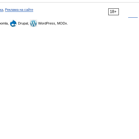
ка
,
Реклама на сайте
18+
omla,
Drupal,
WordPress, MODx.