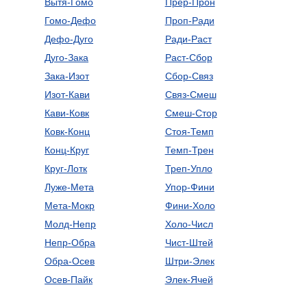
Вытя-Гомо
Прер-Прон
Гомо-Дефо
Проп-Ради
Дефо-Дуго
Ради-Раст
Дуго-Зака
Раст-Сбор
Зака-Изот
Сбор-Связ
Изот-Кави
Связ-Смеш
Кави-Ковк
Смеш-Стор
Ковк-Конц
Стоя-Темп
Конц-Круг
Темп-Трен
Круг-Лотк
Треп-Упло
Луже-Мета
Упор-Фини
Мета-Мокр
Фини-Холо
Молд-Непр
Холо-Числ
Непр-Обра
Чист-Штей
Обра-Осев
Штри-Элек
Осев-Пайк
Элек-Ячей