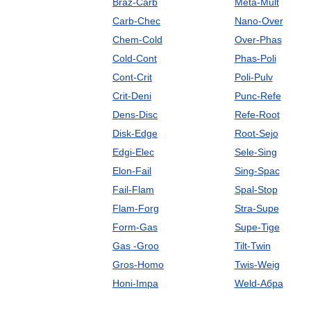
Braz-Carb
Meta-Mult
Carb-Chec
Nano-Over
Chem-Cold
Over-Phas
Cold-Cont
Phas-Poli
Cont-Crit
Poli-Pulv
Crit-Deni
Punc-Refe
Dens-Disc
Refe-Root
Disk-Edge
Root-Sejo
Edgi-Elec
Sele-Sing
Elon-Fail
Sing-Spac
Fail-Flam
Spal-Stop
Flam-Forg
Stra-Supe
Form-Gas
Supe-Tige
Gas -Groo
Tilt-Twin
Gros-Homo
Twis-Weig
Honi-Impa
Weld-Абра