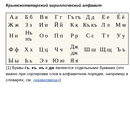
Крымскотатарский кириллический алфавит
А а
Б б
В в
Г г
Гъ гъ
Д д
Е е
Ё ё
Ж ж
З з
И и
Й й
К к
Къ къ
Л л
М м
Нъ
Н н
О о
П п
Р р
С с
Т т
У у
нъ
Дж
Ф ф
Х х
Ц ц
Ч ч
Ш ш
Щ щ
Ъ ъ
дж
Ы ы
Ь ь
Э э
Ю ю
Я я
(1) Буквы
гъ
,
къ
,
нъ
и
дж
являются отдельными буквами (это
важно при сортировке слов в алфавитном порядке, например в
словарях; см.
«казановица»
).