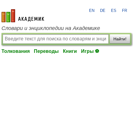
EN
DE
ES
FR
academic.ru
Словари и энциклопедии на Академике
Найти!
Толкования
Переводы
Книги
Игры ⚽