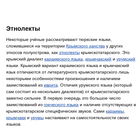
Этнолекты
Некоторые учёные рассматривают тюркские языки,
сложившиеся на территории
Крымского ханства
у других
этносов полуострова, как
этнолекты
крымскотатарского. Это
крымский диалект
караимского языка
,
крымчакский
и
урумский
языки. Крымский вариант караимского языка и крымчакский
язык отличаются от литературного крымскотатарского лишь
некоторыми особенностями произношения и наличием
заимствований из
иврита
. Отличия урумского языка (который
сам состоит из нескольких диалектов) от крымскотатарского
заметно сильнее. В первую очередь это большое число
заимствований из
греческого языка
и наличие отсутствующих в
крымскотатарском специфических звуков. Сами
караимы
,
крымчаки
и
урумы
настаивают на самостоятельности своих
языков.