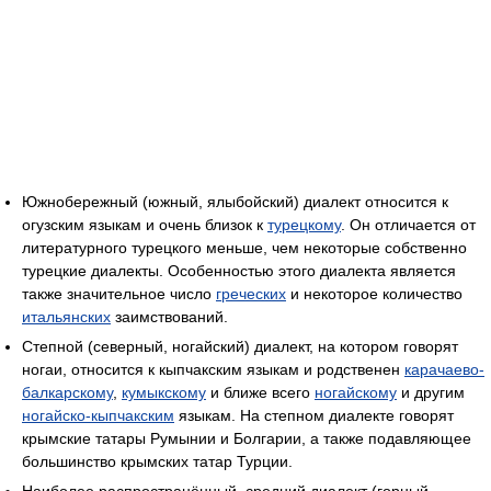
Южнобережный (южный, ялыбойский) диалект относится к
огузским языкам и очень близок к
турецкому
. Он отличается от
литературного турецкого меньше, чем некоторые собственно
турецкие диалекты. Особенностью этого диалекта является
также значительное число
греческих
и некоторое количество
итальянских
заимствований.
Степной (северный, ногайский) диалект, на котором говорят
ногаи, относится к кыпчакским языкам и родственен
карачаево-
балкарскому
,
кумыкскому
и ближе всего
ногайскому
и другим
ногайско-кыпчакским
языкам. На степном диалекте говорят
крымские татары Румынии и Болгарии, а также подавляющее
большинство крымских татар Турции.
Наиболее распространённый, средний диалект (горный,