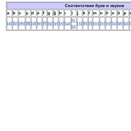
Соответствие букв и звуков
а
b
c
ç
d
e
f
g
ğ
h
ı
i
j
k
l
m
n
ñ
o
ö
p
[i],
[a]
[b]
[ʤ]
[ʧ]
[d]
[e]
[f]
[g]
[ɣ]
[x]
[ɯ]
[ʒ]
[k]
[l]
[m]
[n]
[ŋ]
[o]
[ø]
[p]
[ɪ]