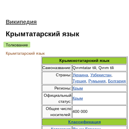
Википедия
Крымтатарский язык
Толкование
Крымтатарский язык
Крымскотатарский язык
Самоназвание:
Qırımtatar tili, Qırım tili
Страны:
Украина
,
Узбекистан
,
Турция
,
Румыния
,
Болгария
Регионы:
Крым
Официальный
Крым
статус:
Общее число
400 000
носителей:
Классификация