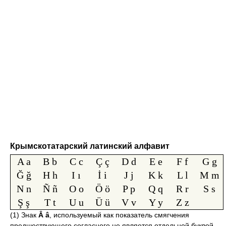
Крымскотатарский латинский алфавит
A a
B b
C c
Ç ç
D d
E e
F f
G g
Ğ ğ
H h
I ı
İ i
J j
K k
L l
M m
N n
Ñ ñ
O o
Ö ö
P p
Q q
R r
S s
Ş ş
T t
U u
Ü ü
V v
Y y
Z z
(1) Знак
Â â
, используемый как показатель смягчения
предшествующего согласного не является отдельной буквой.