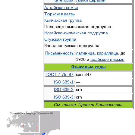
Категория
:
Языки Евразии
Алтайская семья
Тюркская ветвь
Кыпчакская группа
Половецко-кыпчакская подгруппа
Ногайско-кыпчакская подгруппа
Огузская группа
Западноогузская подгруппа
Письменность
:
латиница
,
кириллица
, до
1920-х
арабское письмо
Языковые коды
ГОСТ 7.75–97
:
кры 347
ISO 639-1
:
—
ISO 639-2
:
crh
ISO 639-3
:
crh
См. также: Проект:Лингвистика