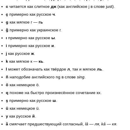
с
читается как слитное
дж
(как английское j в слове just).
ç
примерно как русское
ч
.
g
как мягкое г —
гь
ğ
примерно как украинское г.
ı
примерно как русское
ы
.
i
примерно как русское
и
.
j
как русское
ж
.
k
как мягкое к —
кь
.
l
может обозначать как твёрдое
л
, так и мягкое
ль
.
ñ
наподобие английского ng в слове
sing
.
ö
как немецкое ö.
q
похоже на быстро произнесённое сочетание кх.
ş
примерно как русское
ш
.
ü
как немецкое ü.
y
как русское
й
.
â
смягчает предшествующий согласный,
lâ
—
ля
,
kâ
—
кя
.