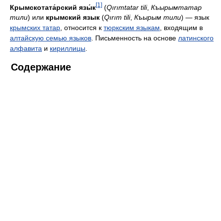
[1]
Крымскотата́рский язы́к
(
Qırımtatar tili
,
Къырымтатар
тили
) или
крымский язык
(
Qırım tili
,
Къырым тили
) — язык
крымских татар
, относится к
тюркским языкам
, входящим в
алтайскую семью языков
. Письменность на основе
латинского
алфавита
и
кириллицы
.
Содержание