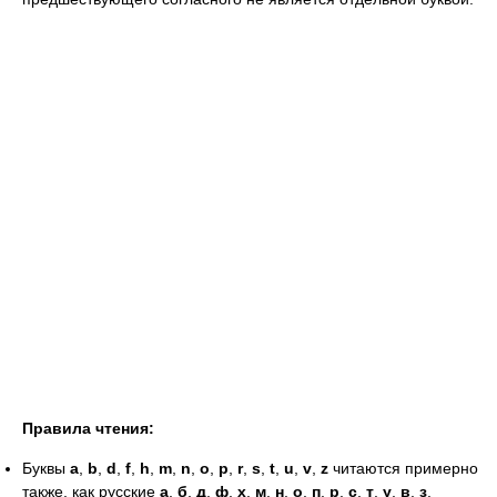
Правила чтения:
Буквы
a
,
b
,
d
,
f
,
h
,
m
,
n
,
o
,
p
,
r
,
s
,
t
,
u
,
v
,
z
читаются примерно
также, как русские
а
,
б
,
д
,
ф
,
х
,
м
,
н
,
о
,
п
,
р
,
с
,
т
,
у
,
в
,
з
.