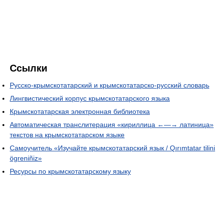
Ссылки
Русско-крымскотатарский и крымскотатарско-русский словарь
Лингвистический корпус крымскотатарского языка
Крымскотатарская электронная библиотека
Автоматическая транслитерация «кириллица ←—→ латиница»
текстов на крымскотатарском языке
Самоучитель «Изучайте крымскотатарский язык / Qırımtatar tilini
ögreniñiz»
Ресурсы по крымскотатарскому языку